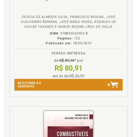
na
3 ANOTAÇÕES, p. 100
B.V.
4 COLETA DOS DADOS, p. 102
CECÍLIA DE ALMEIDA SILVA, FRANCISCO MOURA, JOSÉ
5 DEFINIÇÃO DAS PALAVRAS-CHAVE OU UNITERMOS, p.
GUILHERME BERMAN, JOSÉ RIBAS VIEIRA, RODRIGO DE
104
SOUZA TAVARES E VANICE REGINA LÍRIO DO VALLE
6 ANÁLISE DOS DADOS COLETADOS, p. 105
ISBN:
978853622992-8
7 INTERPRETAÇÃO DOS DADOS COLETADOS, p. 106
Páginas:
152
Publicado em:
18/05/2010
8 TABULAÇÃO DOS DADOS COLETADOS, p. 107
9 COMPILAÇÃO, p. 108
VERSÃO IMPRESSA
10 PREPARAÇÃO PARA A REDAÇÃO, p. 108
de
R$ 89,90
* por
Capítulo 07 - FICHAMENTO TRADICIONAL E FICHAMENTO
R$ 80,91
COMPUTADORIZADO, p. 109
em 3x de R$ 26,97
1 INTRODUÇÃO, p. 109
ADICIONAR AO
2 FICHAMENTO TRADICIONAL, p. 110
CARRINHO
2.1 Ficha Analítica, p. 113
2.2 Ficha Bibliográfica, p. 116
2.3 Ficha de Citação, p. 116
2.4 Ficha de Rascunho, p. 118
2.5 Ficha de Resumo, p. 118
2.6 Observações Finais Sobre Fichamento Tradicional,
p. 118