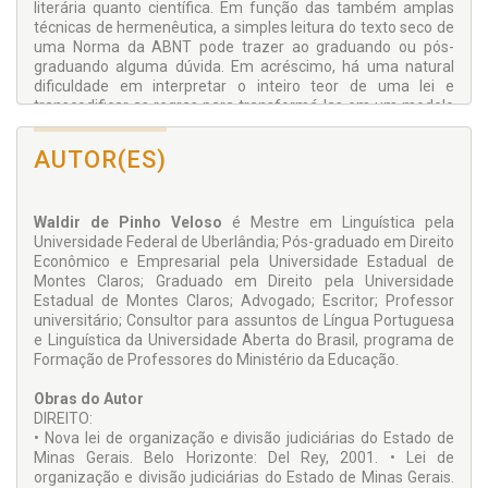
literária quanto científica. Em função das também amplas
técnicas de hermenêutica, a simples leitura do texto seco de
uma Norma da ABNT pode trazer ao graduando ou pós-
graduando alguma dúvida. Em acréscimo, há uma natural
dificuldade em interpretar o inteiro teor de uma lei e
transcodificar as regras para transformá-las em um modelo
prático. Por último, a bibliografia brasileira na área da
Metodologia Científica costuma se apresentar carregada de
AUTOR(ES)
dificuldade de reunir, em único exemplar, tanto as regras
bem interpretadas quanto modelos confiáveis e aplicáveis
aos cânones contidos na legislação. Com o pensamento em
Waldir de Pinho Veloso
é Mestre em Linguística pela
tamanhas dificuldades, que perturbam tanto alunos quanto
Universidade Federal de Uberlândia; Pós-graduado em Direito
professores, o autor, que é Advogado militante, Professor
Econômico e Empresarial pela Universidade Estadual de
Universitário acostumado com a matéria, e escritor, elaborou
Montes Claros; Graduado em Direito pela Universidade
esse trabalho que se mostra recheado de boa vontade em
Estadual de Montes Claros; Advogado; Escritor; Professor
oferecer segurança nas informações, simplicidade na oferta
universitário; Consultor para assuntos de Língua Portuguesa
das palavras e, em apoio adicional, em sequência concebida
e Linguística da Universidade Aberta do Brasil, programa de
para facilitar o estudo.
Formação de Professores do Ministério da Educação.
Obras do Autor
DIREITO:
• Nova lei de organização e divisão judiciárias do Estado de
Minas Gerais. Belo Horizonte: Del Rey, 2001. • Lei de
organização e divisão judiciárias do Estado de Minas Gerais.