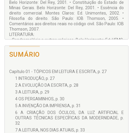
Belo Horizonte: Del Rey, 2001. • Constituição do Estado de
Minas Gerais. Belo Horizonte: Del Rey, 2001. • Essência do
direito comercial. Montes Claros: Ed. Unimontes, 2002. •
Filosofia do direito. São Paulo: IOB Thomson, 2005. •
Comentários aos direitos reais no código civil. São Paulo: IOB
Thomson, 2007.
LITERATURA:
• Condromalácia e outras crônicas. Belo Horizonte: Ed. UFMG,
1990. • Sabor acre da vida. Belo Horizonte: Cuatiara, 1992. •
Farnôt. Belo Horizonte: Cuatiara, 1994.
SUMÁRIO
EDUCAÇÃO:
• A língua portuguesa renovada. São Paulo: Hucitec, 2009.
Capítulo 01 - TÓPICOS EM LEITURA E ESCRITA, p. 27
1 INTRODUÇÃO, p. 27
2 A EVOLUÇÃO DA ESCRITA, p. 28
3 A LEITURA, p. 29
4 OS PERGAMINHOS, p. 30
5 A INVENÇÃO DA IMPRENSA, p. 31
6 A CRIAÇÃO DOS ÓCULOS, DA LUZ ARTIFICIAL E
OUTRAS TÉCNICAS ESPECÍFICAS DA MODERNIDADE, p.
32
7 A LEITURA, NOS DIAS ATUAIS, p. 33