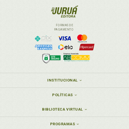
4 ELEMENTOS PÓS-TEXTUAIS, p. 175
4.1 Abstract, Résumé ou Resumen, p. 175
4.2 Bibliografia, p. 176
4.3 Apêndice, p. 178
FORMAS DE
PAGAMENTO
4.4 Anexo, p. 179
4.5 Índices, p. 179
4.6 Glossário, p. 180
4.7 Colofão, p. 181
EXPLICAÇÕES PARA FEITURA DE UMA CAPA DE
PROJETO DE PESQUISA, MONOGRAFIA, DISSERTAÇÃO
OU TESE, p. 183
EXPLICAÇÕES PARA FEITURA DE UMA FOLHA DE ROSTO
DE MONOGRAFIA, DISSERTAÇÃO OU TESE, p. 185
INSTITUCIONAL
Capítulo 12 - NORMAS PARA APRESENTAÇÃO DE CITAÇÕES,
p. 195
POLÍTICAS
1 INTRODUÇÃO, p. 195
2 CLASSIFICAÇÃO, p. 197
BIBLIOTECA VIRTUAL
2.1 Citação Curta, p. 197
2.2 Citação de Citação, p. 197
PROGRAMAS
2.2.1 Palavras ou Expressões que, no Texto