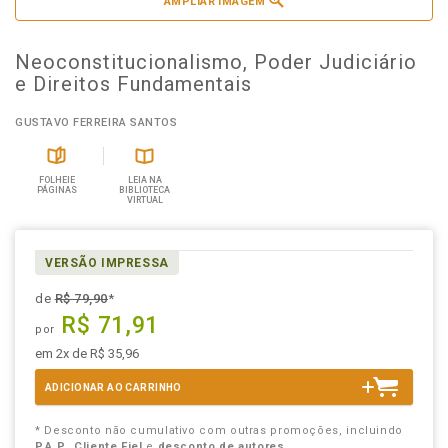
AMPLIAR IMAGEM
Neoconstitucionalismo, Poder Judiciário
e Direitos Fundamentais
GUSTAVO FERREIRA SANTOS
FOLHEIE
LEIA NA
PÁGINAS
BIBLIOTECA
VIRTUAL
VERSÃO IMPRESSA
de
R$ 79,90
*
R$ 71,91
por
em 2x de R$ 35,96
ADICIONAR AO CARRINHO
* Desconto não cumulativo com outras promoções, incluindo
P.A.P.
,
Cliente Fiel
e
desconto de autores