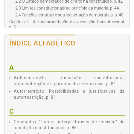
2.2 O Estado democrático de direito na constituição, p. 42
2.3 Limites constitucionais ao princípio da maioria, p. 44
2.4 Funções estatais e sua legitimação democrática, p. 48
Capítulo 3 - A Fundamentação da Jurisdição Constitucional,
p. 51
3.1 Resistências teóricas à jurisdição constitucional, p. 51
3.2 Origens federalistas do controle judicial da
ÍNDICE ALFABÉTICO
constitucionalidade das leis, p. 52
3.2.2 Pacto federativo e necessidade de controle da
atividade do legislador, p. 53
3.2.3 O Judicial Review e sua importância para a
A
Federação norte-americana, p. 54
Autocontenção. Jurisdição constitucional,
3.2.4 Tribunais constitucionais europeus e sua origem
federal, p. 57
autocontenção e a garantia da democracia, p. 81
3.2.5 Controle da constitucionalidade no Brasil e forma
Autorrestrição. Possibilidades e justificativas da
federativa de Estado, p. 59
autorrestrição, p. 81
3.3 Novas fronteiras da jurisdição constitucional, p. 61
Capítulo 4 - Relações entre Direitos Fundamentais e
C
Democracia, p. 63
4.1 Constitucionalismo e direitos fundamentais, p. 63
Chamadas "formas interpretativas de decisão" da
jurisdição constitucional, p. 86
4.2 As dificuldades interpretativas nos conflitos entre
direitos fundamentais, p. 66