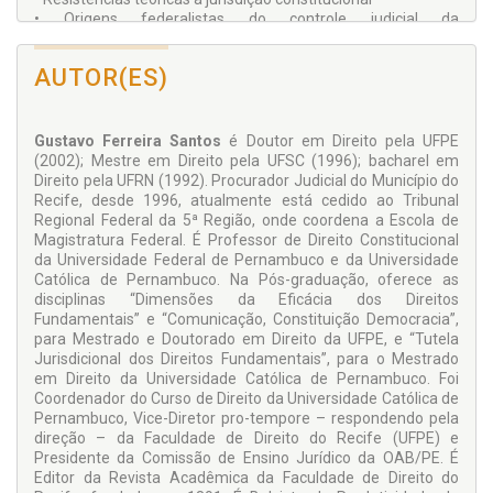
• Origens federalistas do controle judicial da
constitucionalidade das leis
• Novas fronteiras da jurisdição constitucional
AUTOR(ES)
RELAÇÕES ENTRE DIREITOS FUNDAMENTAIS E
DEMOCRACIA
• Constitucionalismo e direitos fundamentais
Gustavo Ferreira Santos
é Doutor em Direito pela UFPE
• As dificuldades interpretativas nos conflitos entre direitos
(2002); Mestre em Direito pela UFSC (1996); bacharel em
fundamentais
Direito pela UFRN (1992). Procurador Judicial do Município do
• Os direitos fundamentais entre as condições para a
Recife, desde 1996, atualmente está cedido ao Tribunal
democracia
Regional Federal da 5ª Região, onde coordena a Escola de
• O problema da eficácia dos direitos sociais prestacionais
Magistratura Federal. É Professor de Direito Constitucional
da Universidade Federal de Pernambuco e da Universidade
JURISDIÇÃO CONSTITUCIONAL, AUTOCONTENÇÃO E A
Católica de Pernambuco. Na Pós-graduação, oferece as
GARANTIA DA DEMOCRACIA
disciplinas “Dimensões da Eficácia dos Direitos
Fundamentais” e “Comunicação, Constituição Democracia”,
• As possibilidades e justificativas da autorrestrição
para Mestrado e Doutorado em Direito da UFPE, e “Tutela
• As chamadas “formas interpretativas de decisão” da
Jurisdicional dos Direitos Fundamentais”, para o Mestrado
jurisdição constitucional
em Direito da Universidade Católica de Pernambuco. Foi
• O juiz constitucional e a afirmação das bases da
Coordenador do Curso de Direito da Universidade Católica de
democracia: por uma interpretação
Pernambuco, Vice-Diretor pro-tempore – respondendo pela
constitucional fundada no princípio democrático
direção – da Faculdade de Direito do Recife (UFPE) e
Presidente da Comissão de Ensino Jurídico da OAB/PE. É
Editor da Revista Acadêmica da Faculdade de Direito do