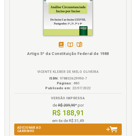
constitucional fundada no princípio democrático, p.
91
Hermenêutica. Dificuldades interpretativas nos
conflitos entre direitos fundamentais, p. 66
I
Interpretação constitucional. Juiz constitucional e a
disponível
Disponível
páginas
afirmação das bases da democracia: por uma
Artigo 5º da Constituição Federal de 1988
em
na
interpretação constitucional fundada no princípio
eBook
B.V.
democrático, p. 91
VICENTE KLEBER DE MELO OLIVEIRA
Interpretação. Dificuldades interpretativas nos
conflitos entre direitos fundamentais, p. 66
ISBN:
978853629990-7
Páginas:
480
Introdução, p. 13
Publicado em:
22/07/2022
VERSÃO IMPRESSA
J
de
R$ 209,90
* por
Judicial Review e sua importância para a Federação
R$ 188,91
norte-americana, p. 54
em 6x de R$ 31,49
Juiz constitucional e a afirmação das bases da
ADICIONAR AO
democracia: por uma interpretação constitucional
CARRINHO