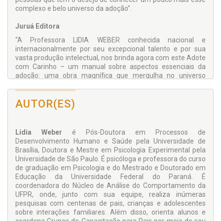
complexo e belo universo da adoção”.
Juruá Editora
“A Professora LIDIA WEBER conhecida nacional e
internacionalmente por seu excepcional talento e por sua
vasta produção intelectual, nos brinda agora com este Adote
com Carinho – um manual sobre aspectos essenciais da
adoção: uma obra magnífica que mergulha no universo
afetivo da adoção e suas infindáveis possibilidades
amorosas. Todos que lidam com a infância,
AUTOR(ES)
profissionalmente ou não, devem ler este livro e partilhar as
experiências aqui esculpidas com a especial sensibilidade e
apuro técnico que são peculiares a sua autora”.
Lidia Weber
é Pós-Doutora em Processos de
Prof. Dr. Sávio Renato Bittencourt Soares Silva
Desenvolvimento Humano e Saúde pela Universidade de
Promotor de Justiça do Estado do Rio de Janeiro;
Brasília, Doutora e Mestre em Psicologia Experimental pela
Fundador do Grupo de Apoio à Adoção Quintal da Casa de
Universidade de São Paulo. É psicóloga e professora do curso
Ana
de graduação em Psicologia e do Mestrado e Doutorado em
Educação da Universidade Federal do Paraná. É
coordenadora do Núcleo de Análise do Comportamento da
UFPR, onde, junto com sua equipe, realiza inúmeras
pesquisas com centenas de pais, crianças e adolescentes
sobre interações familiares. Além disso, orienta alunos e