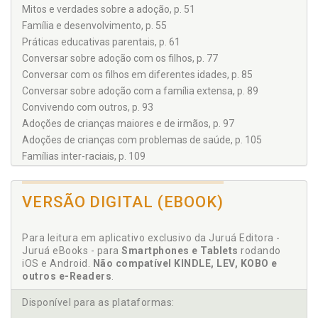
Mitos e verdades sobre a adoção, p. 51
Família e desenvolvimento, p. 55
Práticas educativas parentais, p. 61
Conversar sobre adoção com os filhos, p. 77
Conversar com os filhos em diferentes idades, p. 85
Conversar sobre adoção com a família extensa, p. 89
Convivendo com outros, p. 93
Adoções de crianças maiores e de irmãos, p. 97
Adoções de crianças com problemas de saúde, p. 105
Famílias inter-raciais, p. 109
Famílias monoparentais, p. 115
Famílias formadas por homossexuais, p. 119
VERSÃO DIGITAL (EBOOK)
A origem genética, a história passada, o contato com o
passado, p. 125
Adoção e escola, p. 131
Para leitura em aplicativo exclusivo da Juruá Editora -
Alguns pontos que os filhos por adoção gostariam que seus
Juruá eBooks - para
Smartphones e Tablets
rodando
pais soubessem, p. 135
iOS e Android.
Não compatível KINDLE, LEV, KOBO e
outros e-Readers
.
Como celebrar a adoção, p. 139
Filmes sobre adoção, p. 143
Disponível para as plataformas:
Palavras finais da autora, p. 149