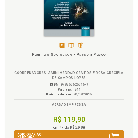
disponível
Disponível
páginas
Família e Sociedade - Passo a Passo
em
na
eBook
B.V.
COORDENADORAS: AMINI HADDAD CAMPOS E ROSA GRACIÉLA
DE CAMPOS LOPES
ISBN:
978853625316-9
Páginas:
244
Publicado em:
20/08/2015
VERSÃO IMPRESSA
R$ 119,90
em 4x de R$ 29,98
ADICIONAR AO
CARRINHO