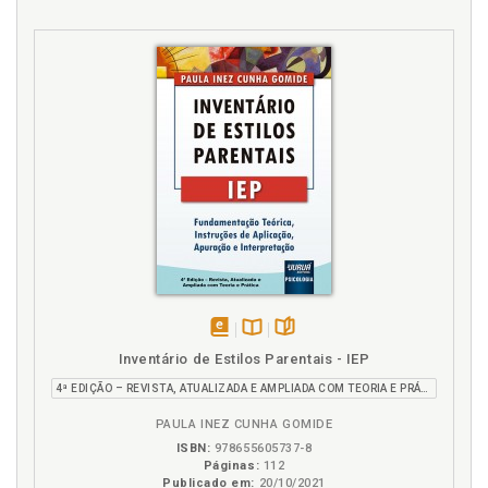
disponível
Disponível
páginas
Inventário de Estilos Parentais - IEP
em
na
4ª EDIÇÃO – REVISTA, ATUALIZADA E AMPLIADA COM TEORIA E PRÁTICA
eBook
B.V.
PAULA INEZ CUNHA GOMIDE
ISBN:
978655605737-8
Páginas:
112
Publicado em:
20/10/2021