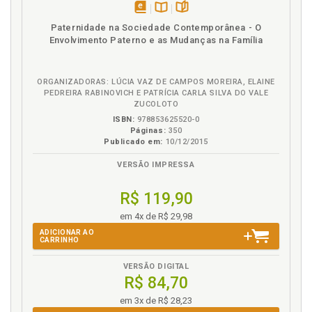
disponível
Disponível
páginas
Paternidade na Sociedade Contemporânea - O
em
na
Envolvimento Paterno e as Mudanças na Família
eBook
B.V.
ORGANIZADORAS: LÚCIA VAZ DE CAMPOS MOREIRA, ELAINE
PEDREIRA RABINOVICH E PATRÍCIA CARLA SILVA DO VALE
ZUCOLOTO
ISBN:
978853625520-0
Páginas:
350
Publicado em:
10/12/2015
VERSÃO IMPRESSA
R$ 119,90
em 4x de R$ 29,98
ADICIONAR AO
CARRINHO
VERSÃO DIGITAL
R$ 84,70
em 3x de R$ 28,23