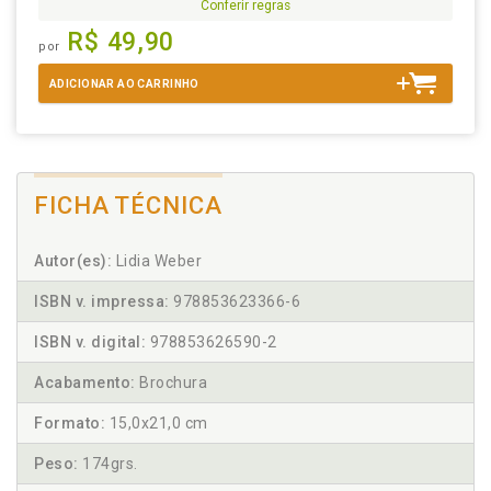
Conferir regras
R$ 49,90
por
ADICIONAR AO CARRINHO
FICHA TÉCNICA
Autor(es):
Lidia Weber
ISBN v. impressa:
978853623366-6
ISBN v. digital:
978853626590-2
Acabamento:
Brochura
Formato:
15,0x21,0 cm
Peso:
174grs.