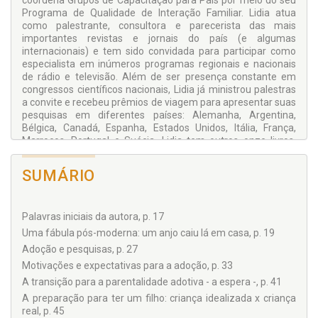
coordena Grupos de Capacitação para Pais por meio do seu
Programa de Qualidade de Interação Familiar. Lidia atua
como palestrante, consultora e parecerista das mais
importantes revistas e jornais do país (e algumas
internacionais) e tem sido convidada para participar como
especialista em inúmeros programas regionais e nacionais
de rádio e televisão. Além de ser presença constante em
congressos científicos nacionais, Lidia já ministrou palestras
a convite e recebeu prêmios de viagem para apresentar suas
pesquisas em diferentes países: Alemanha, Argentina,
Bélgica, Canadá, Espanha, Estados Unidos, Itália, França,
Marrocos, Portugal e Suécia. Lidia tem outros onze livros,
além de dezenas de capítulos de livros e centenas de artigos
científicos e de divulgação. Veja mais em
SUMÁRIO
www.lidiaweber.com.br
Palavras iniciais da autora, p. 17
Uma fábula pós-moderna: um anjo caiu lá em casa, p. 19
Adoção e pesquisas, p. 27
Motivações e expectativas para a adoção, p. 33
A transição para a parentalidade adotiva - a espera -, p. 41
A preparação para ter um filho: criança idealizada x criança
real, p. 45