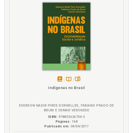
Adoção: contexto social brasileiro, p. 138
Adoção: finalidades, dificuldades, riscos e ilícitos, p.
53
Adoções independentes ou privadas, p. 134
Adolescente. Adoção de criança e de adolescente, p.
51
Adotante chileno. Adoção de nascituroe avaliação
de adotantes chilenos, p. 103
Adotante. Cadastrode adotantes, p. 169
Adotante. Consentimento e indicação do adotante,
p. 155
Afetividade. Filiação afetiva e filiação adotiva, p. 148
disponível
Disponível
páginas
Afetividade. Filiação biológicae filiação afetiva no
Indígenas no Brasil
em
na
Brasil, p. 21
eBook
B.V.
Afinidade, parentesco e inscrição, p. 141
EDERSON NADIR PIRES DORNELLES, FABIANO PRADO DE
Agência de adoção. Adoção através deagência ou
BRUM E OSMAR VERONESE
agências de adoções, p. 129
ISBN:
978853626704-3
Agenciamento e adoção independente nos Estados
Páginas:
168
Publicado em:
04/04/2017
Unidos, p. 115