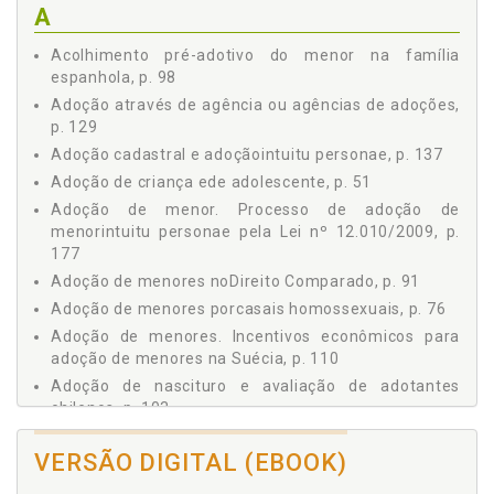
A
4.3 Acolhimento pré-adotivo do menor na família
espanhola, p. 98
Acolhimento pré-adotivo do menor na família
4.4 Adoção de nascituro e avaliação de adotantes
espanhola, p. 98
chilenos, p. 103
Adoção através de agência ou agências de adoções,
4.5 Desnecessidade de cadastro de adotantes na
p. 129
Argentina, p. 107
Adoção cadastral e adoçãointuitu personae, p. 137
4.6 Incentivos econômicos para adoção de menores na
Suécia, p. 110
Adoção de criança ede adolescente, p. 51
4.7 Agenciamento e adoção independente nos Estados
Adoção de menor. Processo de adoção de
Unidos, p. 115
menorintuitu personae pela Lei nº 12.010/2009, p.
4.7.1 Pluriparentalidade e paternidade substituta em
177
New York, p. 119
Adoção de menores noDireito Comparado, p. 91
4.7.2 Programa de planificação e assistência na
Adoção de menores porcasais homossexuais, p. 76
Califórnia, p. 125
Adoção de menores. Incentivos econômicos para
5 - Adoção cadastral e Adoção intuitu personae, p. 137
adoção de menores na Suécia, p. 110
5.1 Adoção: contexto social brasileiro, p. 138
Adoção de nascituro e avaliação de adotantes
5.2 Afinidade, parentesco e inscrição, p. 141
chilenos, p. 103
5.3 Filiação afetiva e filiação adotiva, p. 148
Adoção independente. Agenciamento e adoção
5.4 Necessidades e interesses do menor, p. 151
VERSÃO DIGITAL (EBOOK)
independente nos Estados Unidos, p. 115
5.5 Consentimento e indicação do adotante, p. 155
Adoção internacional. Contexto internacional.
5.6 Avaliação psicossocial, p. 165