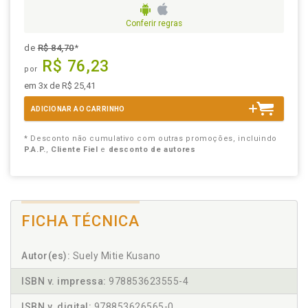
Conferir regras
de
R$ 84,70
*
R$ 76,23
por
em 3x de R$ 25,41
ADICIONAR AO CARRINHO
* Desconto não cumulativo com outras promoções, incluindo
P.A.P.
,
Cliente Fiel
e
desconto de autores
FICHA TÉCNICA
Autor(es):
Suely Mitie Kusano
ISBN v. impressa:
978853623555-4
ISBN v. digital:
978853626565-0