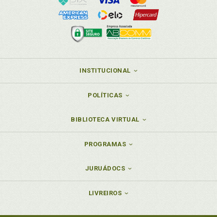
N
Nascituro. Adoção de nascituro e avaliação de
adotantes chilenos, p. 103
Necessidades e interesses do menor, p. 151
Nova Iorque. Pluriparentalidade e paternidade
substituta em New York, p. 119
INSTITUCIONAL
P
POLÍTICAS
Parentesco. Afinidade, parentesco e inscrição, p.
141
BIBLIOTECA VIRTUAL
Paternidade. Filiação biológicae filiação afetiva no
Brasil, p. 21
PROGRAMAS
Paternidade. Pluriparentalidade e paternidade
substituta em New York, p. 119
JURUÁDOCS
Paternidade. Reconhecimento da paternidade ou da
maternidade, p. 25
Planificação. Programa de planificação e assistência
LIVREIROS
na Califórnia, p. 125
Pluriparentalidade e paternidade substituta em New