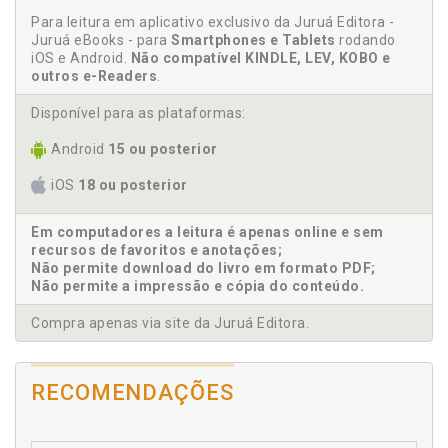
Discussões e convenções, p. 85
5.7 Cadastro de adotantes, p. 169
Para leitura em aplicativo exclusivo da Juruá Editora -
Adoçãointuitu personae e adoção cadastral, p. 137
Juruá eBooks - para
Smartphones e Tablets
rodando
5.8 Processo de adoção de menor intuitu personae pela
iOS e Android.
Não compatível KINDLE, LEV, KOBO e
Adoçãointuitu personae. Processo de adoção de
Lei nº 12.010/2009, p. 177
outros e-Readers
.
menor intuitu personae pela Lei nº 12.010/2009, p.
6 - Sugestões de lege ferenda, p. 203
177
Conclusões, p. 209
Disponível para as plataformas:
Adoçãointuitu personae. Proposta, p. 51
Referências, p. 215
Android
15 ou posterior
Adoção "à brasileira". Propos ta, p. 62
Adoção "pronta", p. 66
iOS
18 ou posterior
Adoção portuguesa. Confiança administrativa na
adoção portuguesa, p. 94
Em computadores a leitura é apenas online e sem
Adoção, p. 47
recursos de favoritos e anotações;
Não permite download do livro em formato PDF;
Adoção. Desnecessidade de cadastro de adotantes
Não permite a impressão e cópia do conteúdo.
na Argentina, p. 107
Adoção. Estado defilho afetivo, p. 36
Compra apenas via site da Juruá Editora.
Adoção. Famíliasubstituta, p. 41
Adoção. Filiação afetivae filiação adotiva, p. 148
RECOMENDAÇÕES
Adoção. Necessidades e interesses do menor, p. 151
Adoção. Precedentes históricos do Direito Romano,
p. 91