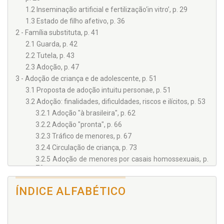
1.2 Inseminação artificial e fertilização‘in vitro’, p. 29
1.3 Estado de filho afetivo, p. 36
2 - Família substituta, p. 41
2.1 Guarda, p. 42
2.2 Tutela, p. 43
2.3 Adoção, p. 47
3 - Adoção de criança e de adolescente, p. 51
3.1 Proposta de adoção intuitu personae, p. 51
3.2 Adoção: finalidades, dificuldades, riscos e ilícitos, p. 53
3.2.1 Adoção "à brasileira", p. 62
3.2.2 Adoção "pronta", p. 66
3.2.3 Tráfico de menores, p. 67
3.2.4 Circulação de criança, p. 73
3.2.5 Adoção de menores por casais homossexuais, p.
76
3.3 Contexto internacional - discussões e convenções, p.
85
ÍNDICE ALFABÉTICO
4 - Adoção de menores no Direito Comparado, p. 91
4.1 Precedentes históricos do Direito Romano, p. 91
4.2 Confiança administrativa na adoção portuguesa, p. 94