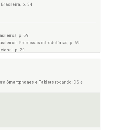
Brasileira, p. 34
ileiros, p. 69
ileiros. Premissas introdutórias, p. 69
cional, p. 29
uesa e Brasileira, p. 34
são horizontal da subsidiariedade, p. 60
para
Smartphones e Tablets
rodando iOS e
as, p. 128
a aplicação da subsidiariedade administrativa