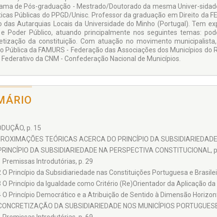
ama de Pós-graduação - Mestrado/Doutorado da mesma Univer-sidade
íticas Públicas do PPGD/Unisc. Professor da graduação em Direito da 
to das Autarquias Locais da Universidade do Minho (Portugal). Tem ex
 e Poder Público, atuando principalmente nos seguintes temas: poder
etização da constituição. Com atuação no movimento municipalista,
o Pública da FAMURS - Federação das Associações dos Municípios do Ri
 Federativo da CNM - Confederação Nacional de Municípios.
MÁRIO
DUÇÃO, p. 15
PROXIMAÇÕES TEÓRICAS ACERCA DO PRINCÍPIO DA SUBSIDIARIEDADE, 
 PRINCÍPIO DA SUBSIDIARIEDADE NA PERSPECTIVA CONSTITUCIONAL, p
1 Premissas Introdutórias, p. 29
2 O Princípio da Subsidiariedade nas Constituições Portuguesa e Brasileir
3 O Princípio da Igualdade como Critério (Re)Orientador da Aplicação da 
4 O Princípio Democrático e a Atribuição de Sentido à Dimensão Horizont
 CONCRETIZAÇÃO DA SUBSIDIARIEDADE NOS MUNICÍPIOS PORTUGUESES