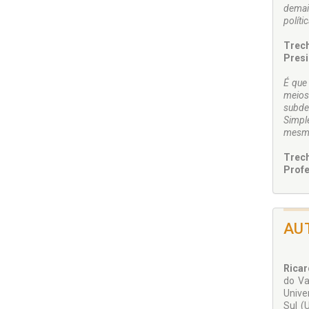
demai
políti
Trech
Presi
É que
meios
subde
Simpl
mesma
Trech
Profe
AU
Rica
do Va
Unive
Sul (