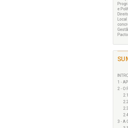
Progr
e Pol
Direi
Local
concr
Gestã
Pacto
SU
INTRO
1 - A
2 - O
2.
2.
2.
2.
3 - A