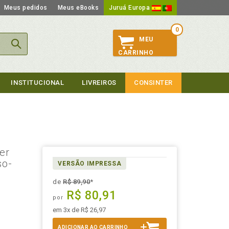
Meus pedidos
Meus eBooks
Juruá Europa
0
MEU
CARRINHO
INSTITUCIONAL
LIVREIROS
CONSINTER
er
so-
VERSÃO IMPRESSA
de
R$ 89,90
*
R$ 80,91
por
em 3x de R$ 26,97
ADICIONAR AO CARRINHO