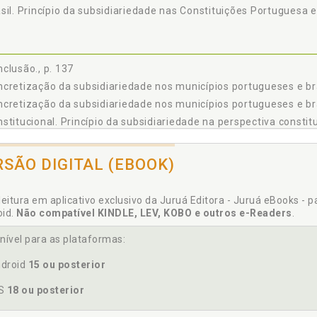
sil. Princípio da subsidiariedade nas Constituições Portuguesa e 
clusão., p. 137
cretização da subsidiariedade nos municípios portugueses e bras
cretização da subsidiariedade nos municípios portugueses e bras
stitucional. Princípio da subsidiariedade na perspectiva constitu
stituição. Princípio da subsidiariedade nas Constituições Portug
RSÃO DIGITAL (EBOOK)
ocracia. Princípio democrático ea atribuição de sentido à dimen
leitura em aplicativo exclusivo da Juruá Editora - Juruá eBooks - 
oid.
Não compatível KINDLE, LEV, KOBO e outros e-Readers
.
nível para as plataformas:
eralismo municipalista no Brasil.Perspectivas futuras e propost
droid
15 ou posterior
OS
18 ou posterior
aldade. Princípio da Igualdade como critério (re)orientador d