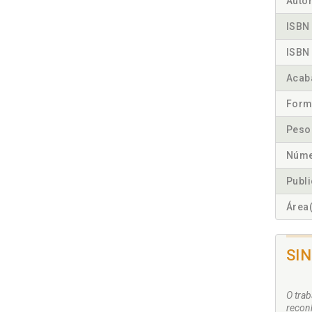
Autor
ISBN 
ISBN 
Acab
Form
Peso
Núme
Publ
Área(
SI
O tra
recon