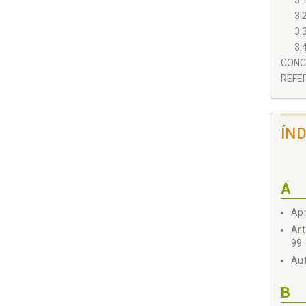
3.
3.
3.
3.
CONCL
REFER
ÍN
A
Apr
Art
99
Aut
B