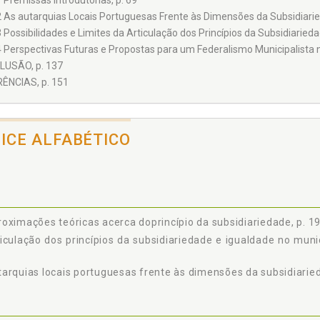
1 Premissas Introdutórias, p. 69
2 As autarquias Locais Portuguesas Frente às Dimensões da Subsidiarie
3 Possibilidades e Limites da Articulação dos Princípios da Subsidiarieda
4 Perspectivas Futuras e Propostas para um Federalismo Municipalista no
USÃO, p. 137
ÊNCIAS, p. 151
DICE ALFABÉTICO
oximações teóricas acerca doprincípio da subsidiariedade, p. 1
iculação dos princípios da subsidiariedade e igualdade no munici
arquias locais portuguesas frente às dimensões da subsidiaried