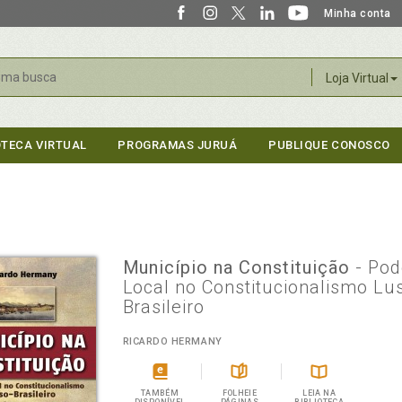
Minha conta
r
Loja Virtual
OTECA VIRTUAL
PROGRAMAS JURUÁ
PUBLIQUE CONOSCO
Município na Constituição
- Pod
Local no Constitucionalismo Lu
Brasileiro
RICARDO HERMANY
TAMBÉM
FOLHEIE
LEIA NA