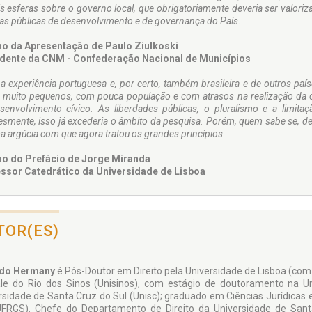
s esferas sobre o governo local, que obrigatoriamente deveria ser valor
cas públicas de desenvolvimento e de governança do País.
o da Apresentação de Paulo Ziulkoski
dente da CNM - Confederação Nacional de Municípios
 a experiência portuguesa e, por certo, também brasileira e de outros pa
 muito pequenos, com pouca população e com atrasos na realização da ci
senvolvimento cívico. As liberdades públicas, o pluralismo e a limi
esmente, isso já excederia o âmbito da pesquisa. Porém, quem sabe se, de
 argúcia com que agora tratou os grandes princípios.
o do Prefácio de Jorge Miranda
ssor Catedrático da Universidade de Lisboa
TOR(ES)
rdo Hermany
é Pós-Doutor em Direito pela Universidade de Lisboa (com
le do Rio dos Sinos (Unisinos), com estágio de doutoramento na Un
rsidade de Santa Cruz do Sul (Unisc); graduado em Ciências Jurídicas e
UFRGS). Chefe do Departamento de Direito da Universidade de Santa