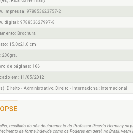
(es):
Ricardo Hermany
v. impressa:
978853623757-2
v. digital:
978853627997-8
amento:
Brochura
ato:
15,0x21,0 cm
:
230grs.
ro de páginas:
166
icado em:
11/05/2012
s):
Direito - Administrativo; Direito - Internacional; Internacional
NOPSE
balho, resultado do pós-doutoramento do Professor Ricardo Hermany na pre
hecimento da forma indevida como os Poderes em geral, no Brasil, veem 