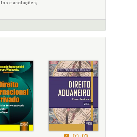
itos e anotações;
gueses e brasileiros. Premissas introdutórias,
nal. Premissas introdutórias, p. 29
os princípios da subsidiariedade e igualdade no
edade nos municípios portugueses e brasileiros,
 no Brasil, p. 128
subsidiariedade, p. 71
bsidiariedade, p. 71
 e Brasileira, p. 34
iedade e igualdade no municipalismo brasileiro,