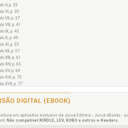
lo V, p. 29
lo VI, p. 33
lo VII, p. 37
lo VIII, p. 41
lo IX, p. 45
lo X, p. 49
lo XI, p. 53
lo XII, p. 57
lo XIII, p. 61
lo XIV, p. 65
lo XV, p. 69
lo XVI, p. 73
lo XVII, p. 77
lo XVIII, p. 81
lo XIX, p. 85
RSÃO DIGITAL (EBOOK)
lo XX, p. 89
ias, p. 93
leitura em aplicativo exclusivo da Juruá Editora - Juruá eBooks - 
ia 1 - O Filho Adotivo do Carpinteiro, p. 95
oid.
Não compatível KINDLE, LEV, KOBO e outros e-Readers
.
ia 2 - Pai Herói?, p. 97