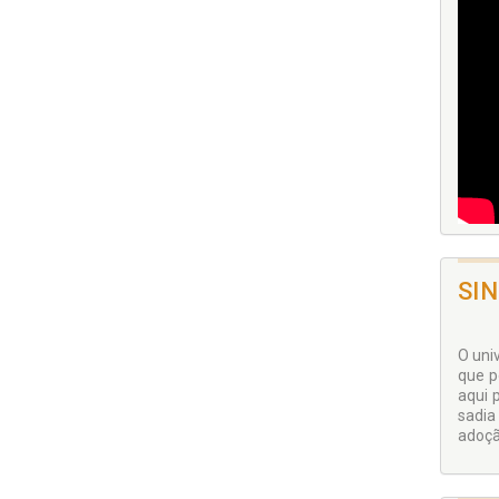
SI
O uni
que p
aqui 
sadia
adoçã