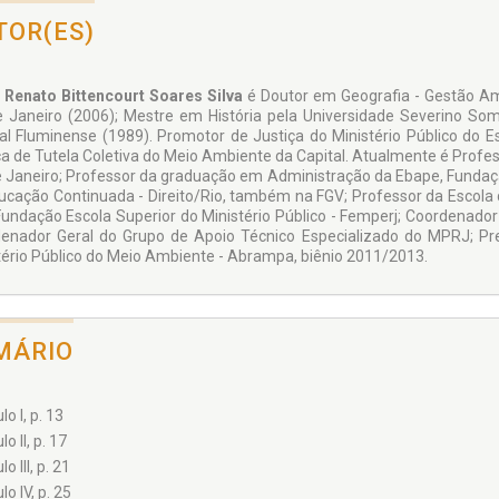
TOR(ES)
 Renato Bittencourt Soares Silva
é Doutor em Geografia - Gestão Amb
e Janeiro (2006); Mestre em História pela Universidade Severino Som
al Fluminense (1989). Promotor de Justiça do Ministério Público do Es
ça de Tutela Coletiva do Meio Ambiente da Capital. Atualmente é Profes
e Janeiro; Professor da graduação em Administração da Ebape, Fundaç
ucação Continuada - Direito/Rio, também na FGV; Professor da Escola 
Fundação Escola Superior do Ministério Público - Femperj; Coordenador 
enador Geral do Grupo de Apoio Técnico Especializado do MPRJ; Pr
tério Público do Meio Ambiente - Abrampa, biênio 2011/2013.
MÁRIO
lo I, p. 13
lo II, p. 17
o III, p. 21
lo IV, p. 25