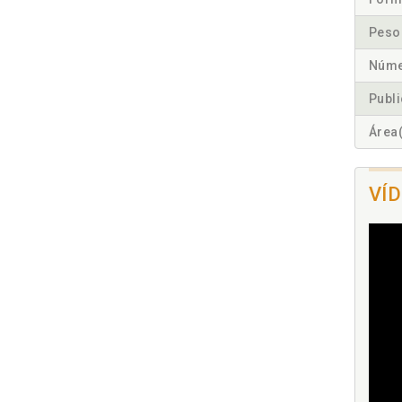
Peso
Núme
Publ
Área(
VÍ