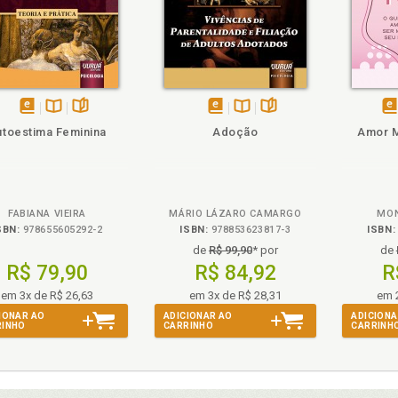
heie
Veja o
Também
Também
Folheie
disponível
Disponível
páginas
disponível
Disponível
páginas
di
utoestima Feminina
Adoção
Amor M
em
na
em
na
e
eBook
B.V.
eBook
B.V.
eB
FABIANA VIEIRA
MÁRIO LÁZARO CAMARGO
MON
SBN:
978655605292-2
ISBN:
978853623817-3
ISBN:
de
R$ 99,90
* por
de
R$ 79,90
R$ 84,92
R
em 3x de R$ 26,63
em 3x de R$ 28,31
em 
IONAR AO
ADICIONAR AO
ADICIONA
RINHO
CARRINHO
CARRINH