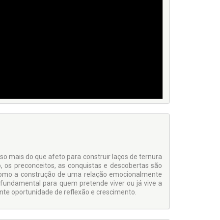
iso mais do que afeto para construir laços de ternura
o, os preconceitos, as conquistas e descobertas são
ão.Como a construção de uma relação emocionalmente
 fundamental para quem pretende viver ou já vive a
lente oportunidade de reflexão e crescimento.