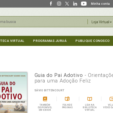
Minha conta
r
Loja Virtual
OTECA VIRTUAL
PROGRAMAS JURUÁ
PUBLIQUE CONOSCO
Guia do Pai Adotivo
- Orientaçõ
para uma Adoção Feliz
SÁVIO BITTENCOURT
TAMBÉM
FOLHEIE
LEIA NA
VEJ
DISPONÍVEL
PÁGINAS
BIBLIOTECA
VÍDEO D
EM EBOOK
VIRTUAL