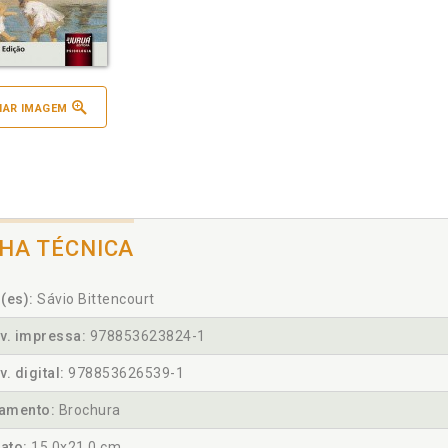
IAR IMAGEM
CHA TÉCNICA
(es):
Sávio Bittencourt
v. impressa:
978853623824-1
v. digital:
978853626539-1
amento:
Brochura
ato:
15,0x21,0 cm