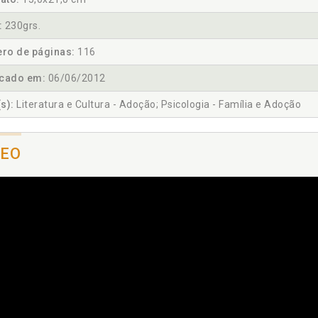
:
230grs.
ro de páginas:
116
icado em:
06/06/2012
s):
Literatura e Cultura - Adoção; Psicologia - Família e Adoção
DEO