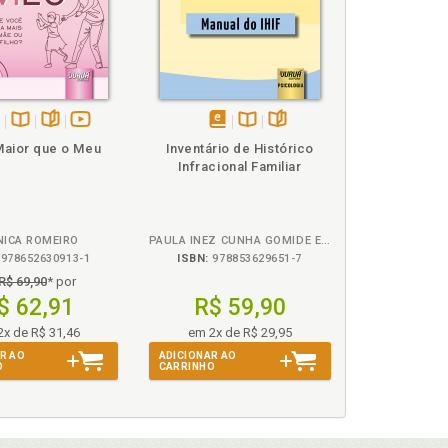
sponível
Disponível
páginas
vídeo
disponível
Disponível
páginas
aior que o Meu
Inventário de Histórico
m
na
da
em
na
Infracional Familiar
ook
B.V.
obra
eBook
B.V.
ICA ROMEIRO
PAULA INEZ CUNHA GOMIDE E MARINA FERNANDA DALLAQUA
978652630913-1
ISBN:
978853629651-7
R$ 69,90
* por
$ 62,91
R$ 59,90
2x de R$ 31,46
em 2x de R$ 29,95
R AO
ADICIONAR AO
O
CARRINHO