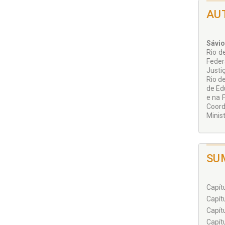
AU
Sávio
Rio d
Feder
Justi
Rio d
de Ed
e na 
Coord
Minis
SU
Capítu
Capítu
Capítul
Capítu