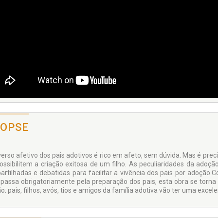
NOPSE
verso afetivo dos pais adotivos é rico em afeto, sem dúvida. Mas é prec
ossibilitem a criação exitosa de um filho. As peculiaridades da adoçã
partilhadas e debatidas para facilitar a vivência dos pais por adoç
 passa obrigatoriamente pela preparação dos pais, esta obra se torna
o: pais, filhos, avós, tios e amigos da família adotiva vão ter uma exce