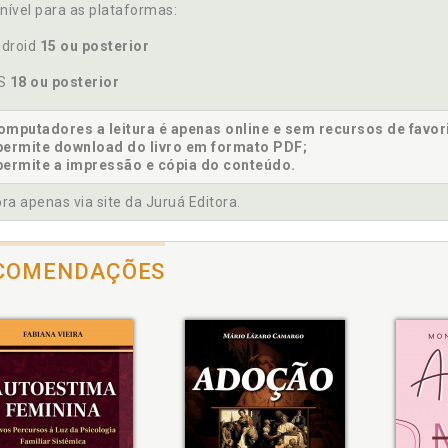
cia 3 - Sangue do Meu Sangue, p. 99
nível para as plataformas:
ia 4 - Desbiologização Radical, p. 101
droid
15 ou posterior
ia 5 - Preconceito Genético, p. 103
ia 6 - Filha de Verdade, p. 105
OS
18 ou posterior
ia 7 - A Verdade Salva, p. 107
cia 8 - A Camisa Mágica, p. 109
mputadores a leitura é apenas online e sem recursos de favor
ia 9 - Amor Igual ao Teu, p. 111
permite download do livro em formato PDF;
permite a impressão e cópia do conteúdo.
cia 10 - Por Que Eu Te Amo?, p. 113
a apenas via site da Juruá Editora.
COMENDAÇÕES