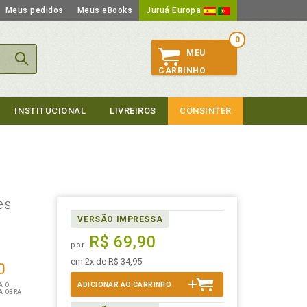
Meus pedidos
Meus eBooks
Juruá Europa
0
MEU
CARRINHO
INSTITUCIONAL
LIVREIROS
CONSINTER
es
VERSÃO IMPRESSA
R$ 69,90
por
em 2x de R$ 34,95
ADICIONAR AO CARRINHO
A O
A OBRA