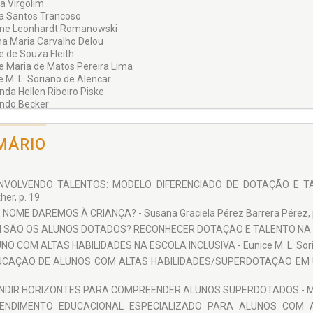
a Virgolim
ra Santos Trancoso
ine Leonhardt Romanowski
ina Maria Carvalho Delou
e de Souza Fleith
e Maria de Matos Pereira Lima
e M. L. Soriano de Alencar
nda Hellen Ribeiro Piske
ndo Becker
oys Gagné
 Loos-Sant'ana
MÁRIO
 Ceretta Moreira
ra Costa da Costa
 Augusta Bolsanello
 Lúcia Prado Sabatella
NVOLVENDO TALENTOS: MODELO DIFERENCIADO DE DOTAÇÃO E TALE
 Mitsuyo Yamasaki Sakaguti
her, p. 19
Vinícius Carvalho Silva
 NOME DAREMOS À CRIANÇA? - Susana Graciela Pérez Barrera Pérez, 
Simonato Sant'Ana-Loos
SÃO OS ALUNOS DOTADOS? RECONHECER DOTAÇÃO E TALENTO NA ESCOL
a Parrat-Dayan
a Napoleão Freitas
NO COM ALTAS HABILIDADES NA ESCOLA INCLUSIVA - Eunice M. L. Soria
a Graciela Pérez Barrera Pérez
UCAÇÃO DE ALUNOS COM ALTAS HABILIDADES/SUPERDOTAÇÃO EM UMA 
 Beatriz Iwaszko Marques
 Stoltz
DIR HORIZONTES PARA COMPREENDER ALUNOS SUPERDOTADOS - Maria 
a C. Guenther
ENDIMENTO EDUCACIONAL ESPECIALIZADO PARA ALUNOS COM A