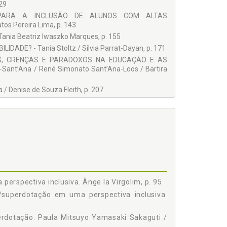
29
 PARA A INCLUSÃO DE ALUNOS COM ALTAS
s Pereira Lima, p. 143
ia Beatriz Iwaszko Marques, p. 155
DE? - Tania Stoltz / Silvia Parrat-Dayan, p. 171
S, CRENÇAS E PARADOXOS NA EDUCAÇÃO E AS
t’Ana / René Simonato Sant’Ana-Loos / Bartira
 Denise de Souza Fleith, p. 207
a Mitsuyo Yamasaki Sakaguti / Maria Augusta
CAÇÃO ESPECIAL - Soraia Napoleão Freitas /
nda Hellen Ribeiro Piske, p. 251
erspectiva inclusiva. Ânge la Virgolim, p. 95
/superdotação em uma perspectiva inclusiva.
perdotação. Paula Mitsuyo Yamasaki Sakaguti /