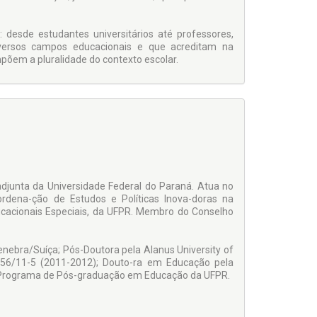
 desde estudantes universitários até professores,
versos campos educacionais e que acreditam na
põem a pluralidade do contexto escolar.
junta da Universidade Federal do Paraná. Atua no
ena-ção de Estudos e Políticas Inova-doras na
cacionais Especiais, da UFPR. Membro do Conselho
enebra/Suíça; Pós-Doutora pela Alanus University of
056/11-5 (2011-2012); Douto-ra em Educação pela
o Programa de Pós-graduação em Educação da UFPR.