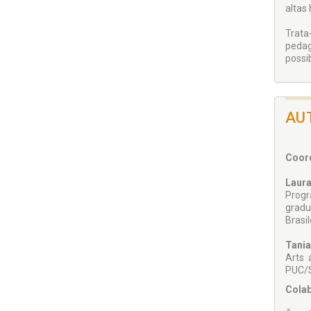
altas
Trata
pedag
possi
AU
Coor
Laura
Progr
gradu
Brasi
Tania
Arts 
PUC/S
Cola