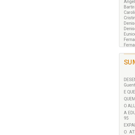
Ângel
Barti
Carol
Crist
Denis
Denis
Eunic
Ferna
Ferna
Franç
Helga
SU
Laura
Leand
Maria
Maria
DESE
Paula
Guent
Paulo 
E QUE
René 
QUEM 
Silvi
Sorai
O ALU
Susan
A ED
Tania
95
Tania
EXPAN
Zenit
O AT