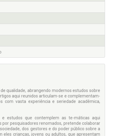
o
va de qualidade, abrangendo modernos estudos sobre
s artigos aqui reunidos articulam-se e complementam-
s com vasta experiência e seriedade acadêmica,
es e estudos que contemplem as te-máticas aqui
dos por pesquisadores renomados, pretende colaborar
sociedade, dos gestores e do poder público sobre a
m eles crianças, jovens ou adultos, que apresentam