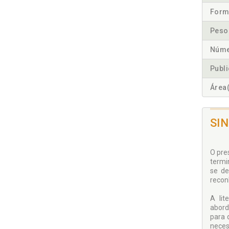
Form
Peso
Núme
Publ
Área(
SI
O pre
termi
se de
recon
A lit
abord
para 
neces