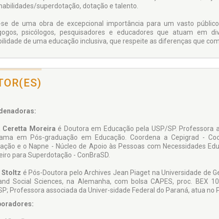
 habilidades/superdotação, dotação e talento.
-se de uma obra de excepcional importância para um vasto público:
ogos, psicólogos, pesquisadores e educadores que atuam em di
bilidade de uma educação inclusiva, que respeite as diferenças que com
TOR(ES)
denadoras:
 Ceretta Moreira
é Doutora em Educação pela USP/SP. Professora ad
ama em Pós-graduação em Educação. Coordena a Cepigrad - Coord
ação e o Napne - Núcleo de Apoio às Pessoas com Necessidades Edu
leiro para Superdotação - ConBraSD.
 Stoltz
é Pós-Doutora pelo Archives Jean Piaget na Universidade de G
and Social Sciences, na Alemanha, com bolsa CAPES, proc. BEX 1
P; Professora associada da Univer-sidade Federal do Paraná, atua n
boradores: