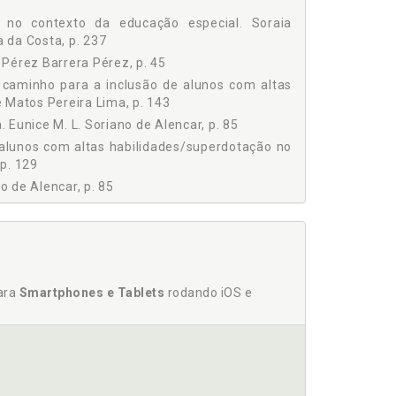
o no contexto da educação especial. Soraia
 da Costa, p. 237
Pérez Barrera Pérez, p. 45
m caminho para a inclusão de alunos com altas
 Matos Pereira Lima, p. 143
. Eunice M. L. Soriano de Alencar, p. 85
 alunos com altas habilidades/superdotação no
 p. 129
o de Alencar, p. 85
ão. Paula Mitsuyo Yamasaki Sakaguti / Maria
o especial. Soraia Napoleão Freitas / Caroline
om altas habilidades/superdotação no ensino
para
Smartphones e Tablets
rodando iOS e
rdotação em uma perspectiva inclusiva, p. 95
abilidades/superdotação no ensino superior: