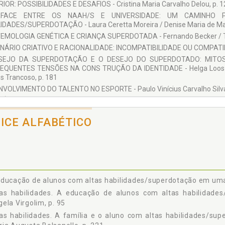
IOR: POSSIBILIDADES E DESAFIOS - Cristina Maria Carvalho Delou, p. 1
RFACE ENTRE OS NAAH/S E UNIVERSIDADE: UM CAMINHO
IDADES/SUPERDOTAÇÃO - Laura Ceretta Moreira / Denise Maria de Mato
EMOLOGIA GENÉTICA E CRIANÇA SUPERDOTADA - Fernando Becker / Tan
NÁRIO CRIATIVO E RACIONALIDADE: INCOMPATIBILIDADE OU COMPATIBILIDA
SEJO DA SUPERDOTAÇÃO E O DESEJO DO SUPERDOTADO: MITO
QUENTES TENSÕES NA CONS TRUÇÃO DA IDENTIDADE - Helga Loos-San
s Trancoso, p. 181
VOLVIMENTO DO TALENTO NO ESPORTE - Paulo Vinícius Carvalho Silva /
MÍLIA E O ALUNO COM ALTAS HABILIDADES/SUPERDOTAÇÃO - Paul
ello, p. 221
DICE ALFABÉTICO
OS COM ALTAS HABILIDADES/SUPERDOTAÇÃO NO CONTEXTO DA EDU
ine Leonhardt Romanowski / Leandra Costa da Costa, p. 237
SKY E A QUESTÃO DO TALENTO E DA GENIALIDADE - Tania Stoltz / Ferna
 OS AUTORES, p. 261
ducação de alunos com altas habilidades/superdotação em uma p
tas habilidades. A educação de alunos com altas habilidades
ela Virgolim, p. 95
as habilidades. A família e o aluno com altas habilidades/su