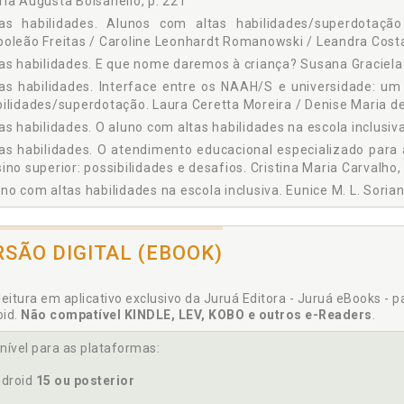
ia Augusta Bolsanello, p. 221
tas habilidades. Alunos com altas habilidades/superdotaçã
oleão Freitas / Caroline Leonhardt Romanowski / Leandra Costa
as habilidades. E que nome daremos à criança? Susana Graciela 
as habilidades. Interface entre os NAAH/S e universidade: u
ilidades/superdotação. Laura Ceretta Moreira / Denise Maria de
as habilidades. O aluno com altas habilidades na escola inclusiva
as habilidades. O atendimento educacional especializado para
ino superior: possibilidades e desafios. Cristina Maria Carvalho,
no com altas habilidades na escola inclusiva. Eunice M. L. Sorian
uno. A família e o aluno com altas habilidades/superdotaç
usta Bolsanello, p. 221
RSÃO DIGITAL (EBOOK)
nos com altas habilidades/superdotação no contexto da educaçã
nhardt Romanowski / Leandra Costa da Costa, p. 237
unos. O atendimento educacional especializado para alunos c
leitura em aplicativo exclusivo da Juruá Editora - Juruá eBooks - 
erior: possibilidades e desafios. Cristina Maria Carvalho, p. 129
oid.
Não compatível KINDLE, LEV, KOBO e outros e-Readers
.
ela Virgolim. A educação de alunos com altas habilidades/supe
nível para as plataformas:
endimento educacional especializado para alunos com altas h
sibilidades e desafios. Cristina Maria Carvalho, p. 129
droid
15 ou posterior
ores. Sobre os autores, p. 261