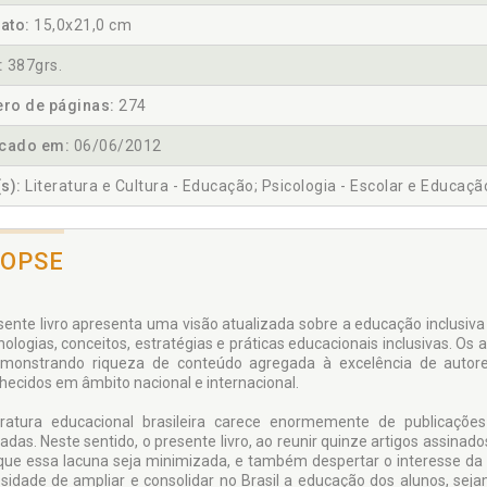
ato:
15,0x21,0 cm
:
387grs.
ro de páginas:
274
icado em:
06/06/2012
s):
Literatura e Cultura - Educação; Psicologia - Escolar e Educaçã
NOPSE
sente livro apresenta uma visão atualizada sobre a educação inclusi
nologias, conceitos, estratégias e práticas educacionais inclusivas. O
monstrando riqueza de conteúdo agregada à excelência de autore
hecidos em âmbito nacional e internacional.
eratura educacional brasileira carece enormemente de publicaçõ
adas. Neste sentido, o presente livro, ao reunir quinze artigos assina
que essa lacuna seja minimizada, e também despertar o interesse da 
sidade de ampliar e consolidar no Brasil a educação dos alunos, seja