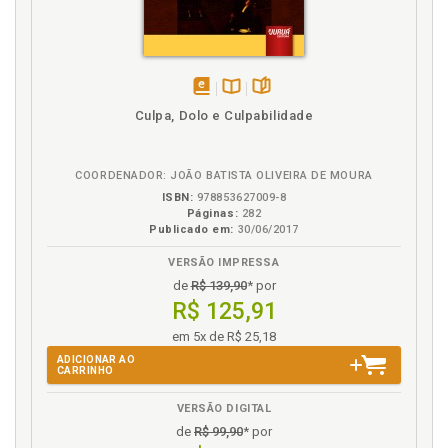
p. 27
Europa. Ideia de uma Europa unida:antecedentes
históricos e justificação, p. 21
Europa. Tendências hegemonizadoras na Europa, p.
27
disponível
Disponível
páginas
Culpa, Dolo e Culpabilidade
Europa. União Europeia e a necessidade de uma
em
na
legislação penal comum no espaço europeu, p. 122
eBook
B.V.
COORDENADOR: JOÃO BATISTA OLIVEIRA DE MOURA
F
ISBN:
978853627009-8
Páginas:
282
Federação. Confederação de Estados aEstado
Publicado em:
30/06/2017
federado: inevitabilidade, opção ou suicídio daUnião
Europeia?, p. 65
VERSÃO IMPRESSA
Frustração desse projeto e o Tratado de Lisboa:
de
R$ 139,90
* por
consequências jurídico-políticas, p. 116
R$ 125,91
em 5x de R$ 25,18
H
ADICIONAR AO
CARRINHO
Harmonização condenada no texto do novo
Tratado?, p. 117
VERSÃO DIGITAL
Harmonização. Poderá haver esse espaço sem
de
R$ 99,90
* por