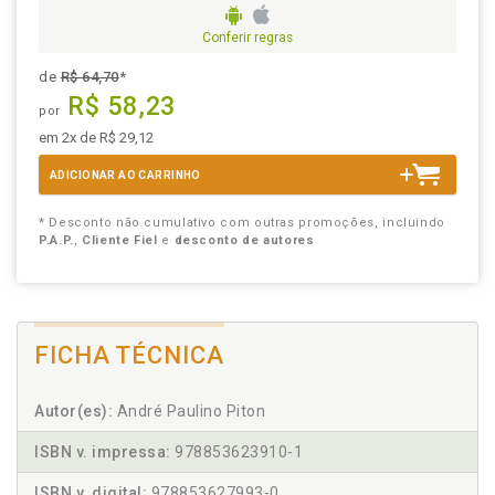
Conferir regras
de
R$ 64,70
*
R$ 58,23
por
em 2x de R$ 29,12
ADICIONAR AO CARRINHO
* Desconto não cumulativo com outras promoções, incluindo
P.A.P.
,
Cliente Fiel
e
desconto de autores
FICHA TÉCNICA
Autor(es):
André Paulino Piton
ISBN v. impressa:
978853623910-1
ISBN v. digital:
978853627993-0