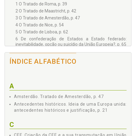
1 O Tratado de Roma, p. 39
2 O Tratado de Maastricht, p. 42
3 O Tratado de Amesterdão, p. 47
4 O Tratado de Nice, p. 54
5 O Tratado de Lisboa, p. 62
6 De confederação de Estados a Estado federado:
inevitabilidade, opção ou suicídio da União Europeia?, p. 65
Parte II O ESPAÇO DE LIBERDADE, SEGURANÇA E JUSTIÇA: O
PARADOXO HODIERNO, p. 75
ÍNDICE ALFABÉTICO
Capítulo III - A NECESSIDADE E O SURGIMENTO DO ESPAÇO
DE LIBERDADE, SEGURANÇA E JUSTIÇA, p. 77
1 O espaço de liberdade, segurança e justiça: o seu
nascimento e composição, p. 77
A
1.1 A liberdade, a segurança e a justiça: como
componentes daquele espaço, p. 77
Amsterdão. Tratado de Amesterdão, p. 47
1.1.1 Liberdade, p. 78
Antecedentes históricos. Ideia de uma Europa unida:
1.1.2 Segurança, p. 79
antecedentes históricos e justificação, p. 21
1.1.3 Justiça, p. 80
2 A inexistência de competência originária da União
C
Europeia em matéria penal: sua razão de ser à luz da
finalidade da União, p. 82
CEE. Criação da CEE e a sua transmutação em União