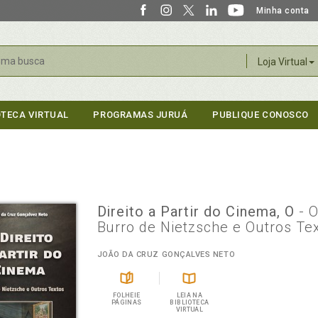
Minha conta
r
Loja Virtual
OTECA VIRTUAL
PROGRAMAS JURUÁ
PUBLIQUE CONOSCO
Direito a Partir do Cinema, O
- 
Burro de Nietzsche e Outros Te
JOÃO DA CRUZ GONÇALVES NETO
FOLHEIE
LEIA NA
PÁGINAS
BIBLIOTECA
VIRTUAL