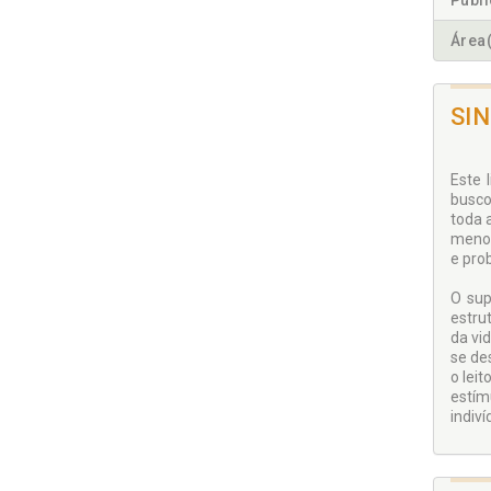
Publ
Área(
SI
Este 
busco
toda 
menos
e pro
O sup
estru
da vi
se de
o lei
estím
indiví