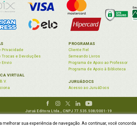
AS
PROGRAMAS
e Privacidade
Cliente Fiel
de Trocas e Devoluções
Semeando Livros
e Envio
Programa de Apoio ao Professor
Programa de Apoio à Biblioteca
ECA VIRTUAL
B.V.
JURUÁDOCS
ciona
Acesso ao JuruáDocs
Juruá Editora Ltda., CNPJ 77.535.508/0001-19
Juruá Informática Ltda., CNPJ 01.701.561/0001-80
ra melhorar sua experiência de navegação. Ao continuar, você concorda
DEREÇO:
R. Flávio Dallegrave, 7665, São Lourenço |
Curitiba - Paraná - CEP
to: (41) 4009-3900
|
Vendas Atacado: (41) 4009-3939
|
Atendimento vi
NÃO DISPOMOS MAIS DE SHOWROOW