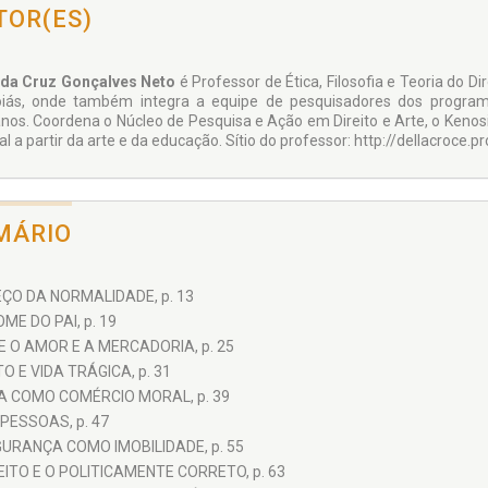
TOR(ES)
da Cruz Gonçalves Neto
é Professor de Ética, Filosofia e Teoria do Di
iás, onde também integra a equipe de pesquisadores dos program
os. Coordena o Núcleo de Pesquisa e Ação em Direito e Arte, o Kenosis, c
al a partir da arte e da educação. Sítio do professor: http://dellacroce.pro
MÁRIO
ÇO DA NORMALIDADE, p. 13
ME DO PAI, p. 19
 O AMOR E A MERCADORIA, p. 25
TO E VIDA TRÁGICA, p. 31
DA COMO COMÉRCIO MORAL, p. 39
PESSOAS, p. 47
URANÇA COMO IMOBILIDADE, p. 55
EITO E O POLITICAMENTE CORRETO, p. 63