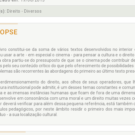
icado em:
19/06/2013
s):
Direito - Diversos
NOPSE
livro constitui-se da soma de vários textos desenvolvidos no interi
u usar a arte - em especial o cinema - para pensar a cultura e o direi
a obra partiu-se do pressuposto de que: se o cinema pode contribuir 
 pelo seu conteúdo crítico do que pelo oferecimento de possibilidades 
blemas são recorrentes às abordagens do primeiro ao último texto pre
erdimensionamento do direito, aos olhos de seus operadores, que 
tura institucional pode admitir, é um desses temas constantes e comu
da e as imensas instâncias humanas que ficam de fora de uma dimensio
senvolve em consonância com uma moral e um direito muitas vezes ceg
tor deverá verificar para além dessa pequena referência, está também o
ulos pedagógicos, por neste âmbito residir o primeiro dos mais impor
duo - a sua localização cultural.