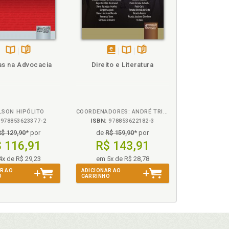
Disponível
páginas
disponível
Disponível
páginas
as na Advocacia
Direito e Literatura
na
em
na
B.V.
eBook
B.V.
LSON HIPÓLITO
COORDENADORES: ANDRÉ TRINDADE E GERMANO SCHWARTZ
978853623377-2
ISBN:
978853622182-3
R$ 129,90
* por
de
R$ 159,90
* por
 116,91
R$ 143,91
4x de R$ 29,23
em 5x de R$ 28,78
R AO
ADICIONAR AO
O
CARRINHO