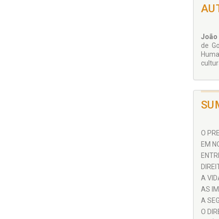
AU
João 
de Go
Human
cultur
SU
O PRE
EM NO
ENTRE
DIREI
A VI
AS IM
A SEG
O DIR