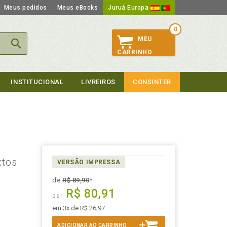
Meus pedidos
Meus eBooks
Juruá Europa
0
MEU
CARRINHO
INSTITUCIONAL
LIVREIROS
CONSINTER
O
xtos
VERSÃO IMPRESSA
de
R$ 89,90
*
R$ 80,91
por
em 3x de R$ 26,97
ADICIONAR AO CARRINHO