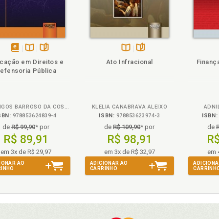
heie
Também
Também
Folheie
disponível
Disponível
páginas
Disponível
páginas
cação em Direitos e
Ato Infracional
Finanç
em
na
na
efensoria Pública
eBook
B.V.
B.V.
DOMINGOS BARROSO DA COSTA E ARION ESCORSIN DE GODOY
KLELIA CANABRAVA ALEIXO
ADNI
SBN:
978853624839-4
ISBN:
978853623974-3
ISBN:
de
R$ 99,90
* por
de
R$ 109,90
* por
de
R$ 89,91
R$ 98,91
R$
em 3x de R$ 29,97
em 3x de R$ 32,97
em 
IONAR AO
ADICIONAR AO
ADICIONA
RINHO
CARRINHO
CARRINH