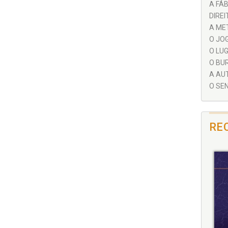
A FÁB
DIREI
A MET
O JOG
O LUG
O BUR
A AUT
O SEN
RE