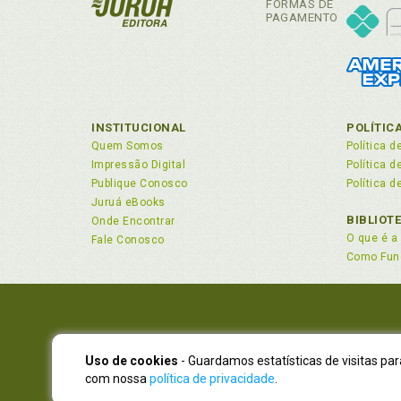
FORMAS DE
PAGAMENTO
INSTITUCIONAL
POLÍTIC
Quem Somos
Política d
Impressão Digital
Política 
Publique Conosco
Política d
Juruá eBooks
BIBLIOT
Onde Encontrar
O que é a 
Fale Conosco
Como Fun
Uso de cookies
- Guardamos estatísticas de visitas pa
NOVO EN
com nossa
política de privacidade
.
Atendimen