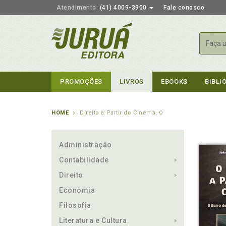
Atendimento:
(41) 4009-3900
Fale conosco
Busca
PROMOÇÕES
LIVROS
EBOOKS
BIBLI
HOME
Direito a Partir do Cinema, O
Administração
Contabilidade
Direito
Economia
Filosofia
Literatura e Cultura