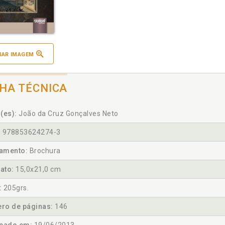
IAR IMAGEM
CHA TÉCNICA
(es):
João da Cruz Gonçalves Neto
:
978853624274-3
amento:
Brochura
ato:
15,0x21,0 cm
:
205grs.
ro de páginas:
146