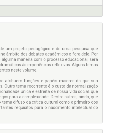
or de um projeto pedagógico e de uma pesquisa que
to no âmbito dos debates acadêmicos e fora dele. Por
de alguma maneira com o processo educacional, será
dramáticas às experiências reflexivas. Alguns temas
sentes neste volume.
lhe atribuem funções e papéis maiores do que sua
ns. Outro tema recorrente é o custo da normalização
nalidade única e estreita de nossa vida social, que
os para a complexidade. Dentre outros, ainda, que
 tema difuso da crítica cultural como o primeiro dos
tantes requisitos para o nascimento intelectual do