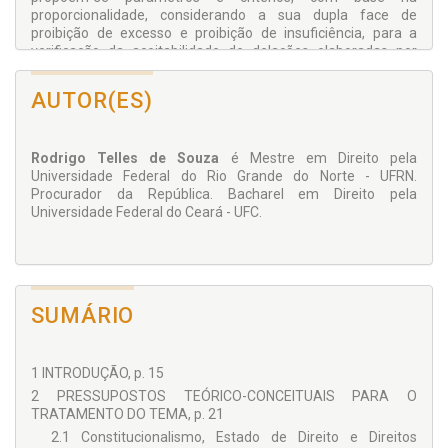
proporcionalidade, considerando a sua dupla face de
proibição de excesso e proibição de insuficiência, para a
verificação da aceitabilidade de delações elaboradas por
pessoas não identificadas no âmbito de investigações
criminais. Agora, submete-se as ideias desenvolvidas à
AUTOR(ES)
consideração geral do público e da comunidade jurídica e
acadêmica.
Rodrigo Telles de Souza
é Mestre em Direito pela
Universidade Federal do Rio Grande do Norte - UFRN.
Procurador da República. Bacharel em Direito pela
Universidade Federal do Ceará - UFC.
SUMÁRIO
1 INTRODUÇÃO, p. 15
2 PRESSUPOSTOS TEÓRICO-CONCEITUAIS PARA O
TRATAMENTO DO TEMA, p. 21
2.1 Constitucionalismo, Estado de Direito e Direitos