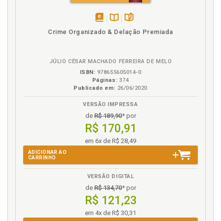
dedireitos fundamentais, p. 71
Direitos fundamentais. Constitucionalismo, Estado
de Direito e direitos fundamentais, p. 21
disponível
Disponível
páginas
Crime Organizado & Delação Premiada
em
na
Direitos fundamentais. Dimensões subjetiva e obje
eBook
B.V.
tiva, p. 63
Direitos fundamentais. Limites e restrições ., p. 73
JÚLIO CÉSAR MACHADO FERREIRA DE MELO
Direitos fundamentais. Normas de direitos fundame
ISBN:
978655605014-0
Páginas:
374
ntais e sua concretização ., p. 52
Publicado em:
26/06/2020
Direitos fundamentais. Restrições a restrições ., p.
78
VERSÃO IMPRESSA
de
R$ 189,90
* por
E
R$ 170,91
em 6x de R$ 28,49
Especificidades da hermenêutica constitucional, p.
ADICIONAR AO
39
CARRINHO
Estado de Direito. Constitucionalismo, Estado de
Direito e direitos fundamentais, p. 21
VERSÃO DIGITAL
de
R$ 134,70
* por
Estado. Aplicação da proporcionalidade para a res
R$ 121,23
olução do conflito entre o dever estatal de investigar
e a vedação ao anonim ato, p. 357
em 4x de R$ 30,31