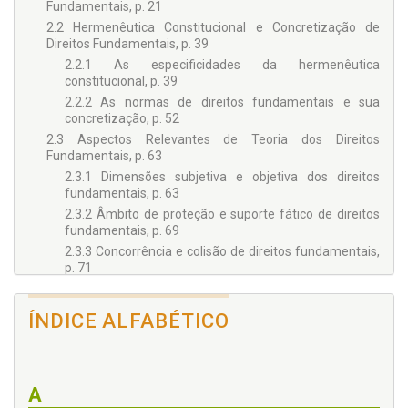
Fundamentais, p. 21
2.2 Hermenêutica Constitucional e Concretização de
Direitos Fundamentais, p. 39
2.2.1 As especificidades da hermenêutica
constitucional, p. 39
2.2.2 As normas de direitos fundamentais e sua
concretização, p. 52
2.3 Aspectos Relevantes de Teoria dos Direitos
Fundamentais, p. 63
2.3.1 Dimensões subjetiva e objetiva dos direitos
fundamentais, p. 63
2.3.2 Âmbito de proteção e suporte fático de direitos
fundamentais, p. 69
2.3.3 Concorrência e colisão de direitos fundamentais,
p. 71
2.3.4 Limites e restrições a direitos fundamentais, p. 73
2.3.5 Restrições a restrições a direitos fundamentais,
ÍNDICE ALFABÉTICO
p. 78
2.3.6 Deveres fundamentais, p. 83
3 A INVESTIGAÇÃO CRIMINAL E SEUS FUNDAMENTOS
CONSTITUCIONAIS, p. 89
A
3.1 A Atividade Investigatória do Estado, p. 89