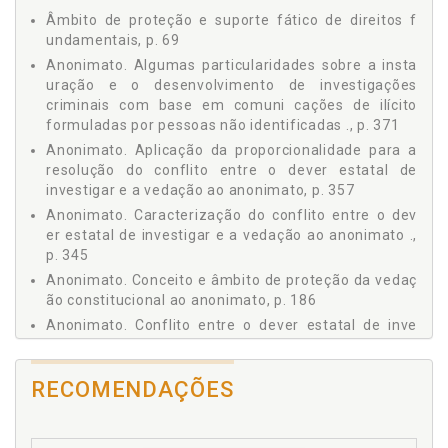
Âmbito de proteção e suporte fático de direitos f
3.2 A Investigação Criminal, p. 99
undamentais, p. 69
3.2.1 Evolução histórica da investigação criminal, p. 99
Anonimato. Algumas particularidades sobre a insta
3.2.2 Sistemas processuais penais e investigação
criminal, p. 115
uração e o desenvolvimento de investigações
criminais com base em comuni cações de ilícito
3.3 A Investigação Criminal no Brasil, p. 122
formuladas por pessoas não identificadas ., p. 371
3.3.1 A evolução histórica da investigação criminal no
Brasil, p. 122
Anonimato. Aplicação da proporcionalidade para a
resolução do conflito entre o dever estatal de
3.3.2 O atual modelo de investigação criminal
brasileiro, p. 129
investigar e a vedação ao anonimato, p. 357
3.4 Fundamentos Constitucionais da Investigação Crimina
Anonimato. Caracterização do conflito entre o dev
l no Sistema Jurídico Brasileiro, p. 146
er estatal de investigar e a vedação ao anonimato .,
3.4.1 Fundamento substancial ou finalístico, p. 146
p. 345
3.4.2 Fundamento formal ou instrumental, p. 156
Anonimato. Conceito e âmbito de proteção da vedaç
4 A VEDAÇÃO CONSTITUCIONAL AO ANONIMATO E A
ão constitucional ao anonimato, p. 186
COMUNICAÇÃO DE ILÍCITOS PENAIS A AUTORIDADES
Anonimato. Conflito entre o dever estatal de inve
INVESTIGANTES, p. 163
stigar e a vedação ao anonimato no sistema jurídico
4.1 A Liberdade de Manifestação do Pensamento como
brasileiro, p. 293
Dire ito Fundamental, p. 163
RECOMENDAÇÕES
Anonimato. Evolução histórica da vedação constitu
4.1.1 Evolução histórica da liberdade de manifestação
cional ao anonimato, p. 180
do pensamento, p. 164
Anonimato. Investigação criminal e a vedação ao a
4.1.2 Conceito e âmbito de proteção da liberdade de