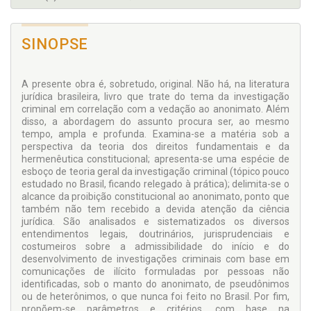
SINOPSE
A presente obra é, sobretudo, original. Não há, na literatura
jurídica brasileira, livro que trate do tema da investigação
criminal em correlação com a vedação ao anonimato. Além
disso, a abordagem do assunto procura ser, ao mesmo
tempo, ampla e profunda. Examina-se a matéria sob a
perspectiva da teoria dos direitos fundamentais e da
hermenêutica constitucional; apresenta-se uma espécie de
esboço de teoria geral da investigação criminal (tópico pouco
estudado no Brasil, ficando relegado à prática); delimita-se o
alcance da proibição constitucional ao anonimato, ponto que
também não tem recebido a devida atenção da ciência
jurídica. São analisados e sistematizados os diversos
entendimentos legais, doutrinários, jurisprudenciais e
costumeiros sobre a admissibilidade do início e do
desenvolvimento de investigações criminais com base em
comunicações de ilícito formuladas por pessoas não
identificadas, sob o manto do anonimato, de pseudônimos
ou de heterônimos, o que nunca foi feito no Brasil. Por fim,
propõem-se parâmetros e critérios, com base na