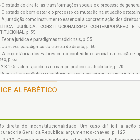
4 O estado de direito, as transformações sociais e o processo de general
5 O estado de bem-estar e o processo de mutação na at uação estatal na p
6 A jurisdição como instrumento essencial à concretiz ação dos direitos
LÍTICA JURÍDICA, CONSTITUCIONALISMO CONTEMPORÂNEO 
ITUCIONAL, p. 55
1 Teoria jurídica e paradigmas tradicionais, p. 55
2 Os novos paradigmas da ciência do direito, p. 60
3 A importância dos valores como conteúdo essencial na criação e ap
neo, p. 63
2.3.1 Os valores jurídicos no campo prático na atualidade, p. 70
4 A nova hermenêutica constitucional: pós-positivismo e a nova interpreta
2.4.1 O pós-positivismo e a força normativa dos princípios, p. 75
2.4.2 A função dos princípios na nova hermenêutica constitucional, p. 
DICE ALFABÉTICO
5 A interpretação dos princípios e argumentação jurídica, p. 82
NOVOS DIREITOS: DILEMAS E DESAFIOS DA SOCIEDADE ATUAL, p. 87
1 O biodireito na era dos direitos: dilemas e desafios normativos, p. 87
2 A era da biotecnologia: os principais avanços biote cnológicos na áre
o direta de inconstitucionalidade. Um caso dif ícil: a ação 
3.2.1 As distintas técnicas reprodutivas, p. 95
curadoria Geral da República: argumentos-chaves, p. 125
3.2.2 Os avanços das técnicas reprodutivas e as dificuldades da ordem 