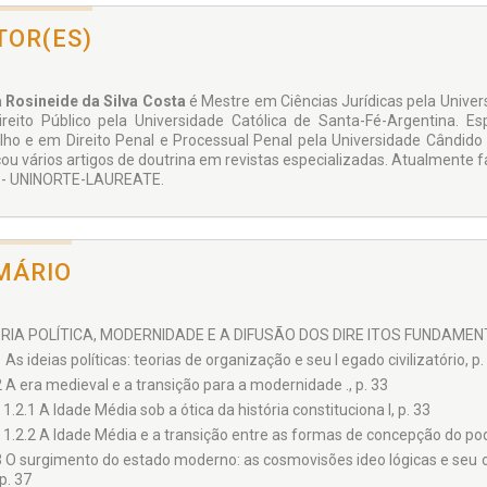
TOR(ES)
 Rosineide da Silva Costa
é Mestre em Ciências Jurídicas pela Univers
reito Público pela Universidade Católica de Santa-Fé-Argentina. Es
lho e em Direito Penal e Processual Penal pela Universidade Cândido
cou vários artigos de doutrina em revistas especializadas. Atualmente f
 - UNINORTE-LAUREATE.
MÁRIO
RIA POLÍTICA, MODERNIDADE E A DIFUSÃO DOS DIRE ITOS FUNDAMEN
1 As ideias políticas: teorias de organização e seu l egado civilizatório, p.
2 A era medieval e a transição para a modernidade ., p. 33
1.2.1 A Idade Média sob a ótica da história constituciona l, p. 33
1.2.2 A Idade Média e a transição entre as formas de concepção do pod
3 O surgimento do estado moderno: as cosmovisões ideo lógicas e seu 
 p. 37