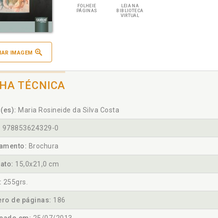
FOLHEIE
LEIA NA
PÁGINAS
BIBLIOTECA
VIRTUAL
IAR IMAGEM
CHA TÉCNICA
(es):
Maria Rosineide da Silva Costa
:
978853624329-0
amento:
Brochura
ato:
15,0x21,0 cm
:
255grs.
ro de páginas:
186