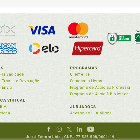
hermenêutic a constitucional, p. 55
nteúdo essencial. Importância dos valores como conteúdo ess
stitucionalism o contemporâneo, p. 63
smovisões ideológicas. Surgimento do estado mod erno: as cos
rmação dos d ireitos fundamentais, p. 37
ate acerca da natureza jurídica do embrião hum ano extracorpór
6
AS
PROGRAMAS
isão do Supremo: questões controvertidas ., p. 131
e Privacidade
Cliente Fiel
nidade humana. Embrião humano como sujeito de direitos e o v
de Trocas e Devoluções
Semeando Livros
eito como integridade ., p. 139
e Envio
Programa de Apoio ao Professor
eito. Liame entre direito e literatura ., p. 141
Programa de Apoio à Biblioteca
eito. Poder Judiciário no cenário neoconstitucionalista: as n
ECA VIRTUAL
itivismo ., p. 134
B.V.
JURUÁDOCS
ciona
Acesso ao JuruáDocs
eito. Polêmica acerca do início da vida humana: as questões ét
rião hum ano extracorpóreo, p. 101
eitos fundamentais. Estado de direito, as transformações soci
damentais, p. 41
Juruá Editora Ltda., CNPJ 77.535.508/0001-19