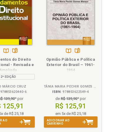
va de Ronald Dworkin, p. 125
 concepção do poder ., p. 34
umento essencial à concretização dos direitos
Disponível
páginas
Disponível
páginas
ntos do Direito
Opinião Pública e Política
na
na
ional - Revisada e
Exterior do Brasil – 1961-
B.V.
B.V.
Ampliada
1964
 153
2ª EDIÇÃO
p. 33
O MÁRCIO CRUZ
TÂNIA MARIA PECHIR GOMES MANZUR
orâneo e os avanços no âmbito da hermenêutica
978853620440-6
ISBN:
978853622549-4
R$ 139,90
* por
de
R$ 139,90
* por
ada pelo Supremo Tribunal Federal: argumentos
 125,91
R$ 125,91
 conteúdo essencial na criação e aplicação do
5x de R$ 25,18
em 5x de R$ 25,18
R AO
ADICIONAR AO
O
CARRINHO
onalismo contemporâneo e os avanços no âmbito