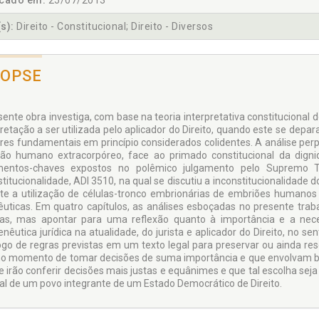
icado em:
25/07/2013
s):
Direito - Constitucional; Direito - Diversos
NOPSE
sente obra investiga, com base na teoria interpretativa constitucional 
retação a ser utilizada pelo aplicador do Direito, quando este se depar
ores fundamentais em princípio considerados colidentes. A análise perp
ão humano extracorpóreo, face ao primado constitucional da di
entos-chaves expostos no polêmico julgamento pelo Supremo Tri
stitucionalidade, ADI 3510, na qual se discutiu a inconstitucionalidade 
te a utilização de células-tronco embrionárias de embriões humanos e
êuticas. Em quatro capítulos, as análises esboçadas no presente tr
cas, mas apontar para uma reflexão quanto à importância e a n
nêutica jurídica na atualidade, do jurista e aplicador do Direito, no s
ogo de regras previstas em um texto legal para preservar ou ainda resga
no momento de tomar decisões de suma importância e que envolvam b
e irão conferir decisões mais justas e equânimes e que tal escolha seja
ral de um povo integrante de um Estado Democrático de Direito.