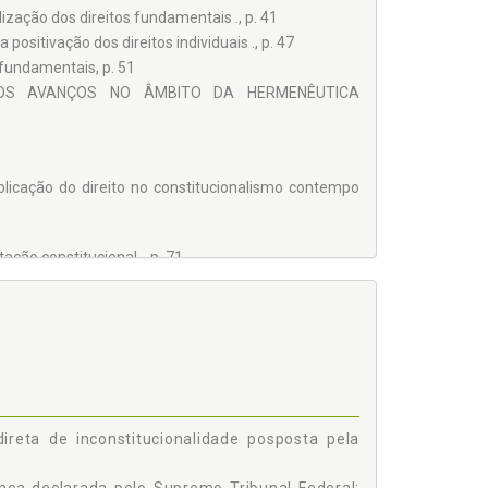
ização dos direitos fundamentais ., p. 41
ositivação dos direitos individuais ., p. 47
 fundamentais, p. 51
E OS AVANÇOS NO ÂMBITO DA HERMENÊUTICA
licação do direito no constitucionalismo contempo
ção constitucional ., p. 71
78
a da eugenia: as técnicas de reprodução assistida, p.
direta de inconstitucionalidade posposta pela
jurídica em atender às novas realidades socia is, p.