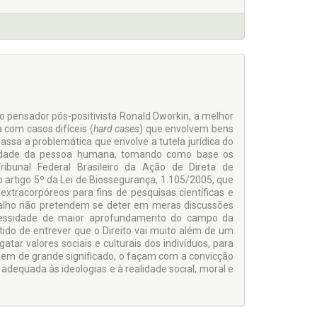
do pensador pós-positivista Ronald Dworkin, a melhor
a com casos difíceis (
hard cases
) que envolvem bens
assa a problemática que envolve a tutela jurídica do
gnidade da pessoa humana, tomando como base os
bunal Federal Brasileiro da Ação de Direta de
do artigo 5º da Lei de Biossegurança, 1.105/2005, que
xtracorpóreos para fins de pesquisas científicas e
abalho não pretendem se deter em meras discussões
ecessidade de maior aprofundamento do campo da
entido de entrever que o Direito vai muito além de um
tar valores sociais e culturais dos indivíduos, para
em de grande significado, o façam com a convicção
 adequada às ideologias e à realidade social, moral e