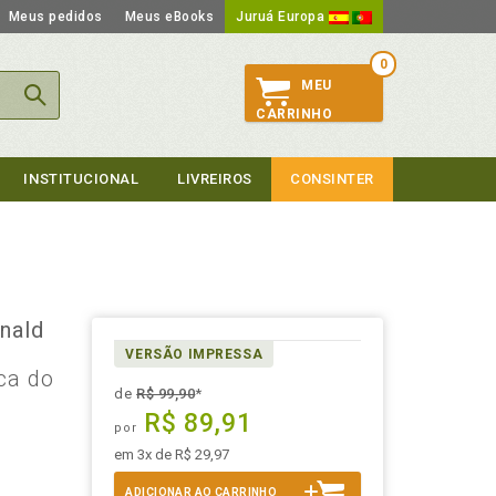
Meus pedidos
Meus eBooks
Juruá Europa
0
MEU
CARRINHO
INSTITUCIONAL
LIVREIROS
CONSINTER
nald
VERSÃO IMPRESSA
ica do
de
R$ 99,90
*
o
R$ 89,91
por
em 3x de R$ 29,97
ADICIONAR AO CARRINHO