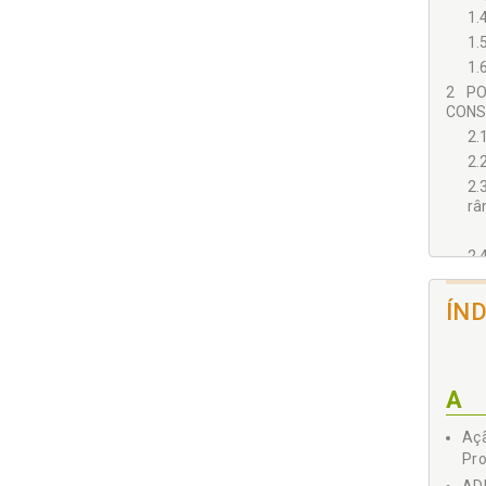
1.
1.
1.
2 PO
CONST
2.
2.
2.
râ
2.
ÍN
2.
3 OS 
3.
A
3.
93
Açã
Pro