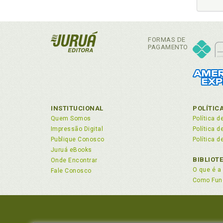
da 
Co
con
Co
FORMAS DE
afi
PAGAMENTO
D
Deb
10
INSTITUCIONAL
POLÍTIC
Dec
Quem Somos
Política d
Dig
Impressão Digital
Política 
Dir
Publique Conosco
Política d
Dir
Juruá eBooks
Dir
BIBLIOT
Onde Encontrar
pos
O que é a 
Fale Conosco
Como Fun
Dir
emb
Dir
fun