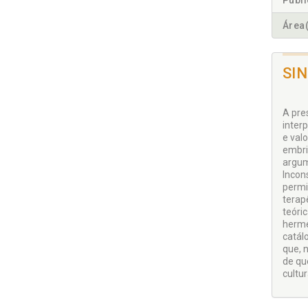
Publ
Área(
SI
A pre
interp
e val
embri
argum
Incon
permi
terap
teóri
herme
catál
que, 
de qu
cultu