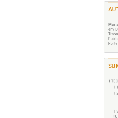
AU
Maria
em Di
Traba
Publi
Norte
SU
1 TEO
1.
1.
1.
is,