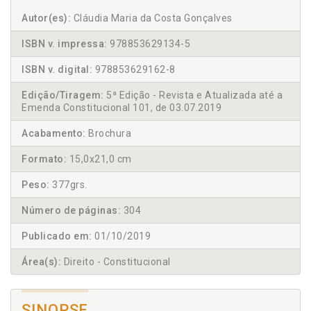
Autor(es):
Cláudia Maria da Costa Gonçalves
ISBN v. impressa:
978853629134-5
ISBN v. digital:
978853629162-8
Edição/Tiragem:
5ª Edição - Revista e Atualizada até a
Emenda Constitucional 101, de 03.07.2019
Acabamento:
Brochura
Formato:
15,0x21,0 cm
Peso:
377grs.
Número de páginas:
304
Publicado em:
01/10/2019
Área(s):
Direito - Constitucional
SINOPSE