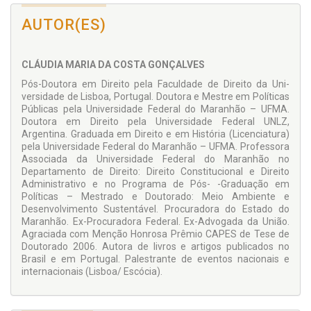
Professora Maria Ozanira da Silva e Silva
AUTOR(ES)
Doutora em Serviço Social pela PUC-SP
Pós-Doutora pelo Núcleo de Estudo de Políticas Públi­cas
da Universidade Estadual de Campinas
CLÁUDIA MARIA DA COSTA GONÇALVES
Pós-Doutora em Direito pela Faculdade de Direito da Uni­
versidade de Lisboa, Por­tugal. Doutora e Mestre em Políticas
Públicas pela Univer­sidade Federal do Maranhão – UFMA.
Doutora em Direito pela Universidade Federal UNLZ,
Argentina. Graduada em Direito e em História (Li­cenciatura)
pela Universi­dade Federal do Maranhão – UFMA. Professora
Associada da Universidade Federal do Maranhão no
Departamento de Direito: Direito Constitu­cional e Direito
Administrativo e no Programa de Pós- -Graduação em
Políticas – Mestrado e Doutorado: Meio Ambiente e
Desenvolvi­mento Sustentável. Procura­dora do Estado do
Maranhão. Ex-Procuradora Federal. Ex-Advogada da União.
Agra­ciada com Menção Honrosa Prêmio CAPES de Tese de
Doutorado 2006. Autora de livros e artigos publicados no
Brasil e em Portugal. Palestrante de eventos nacionais e
internacionais (Lisboa/ Escócia).