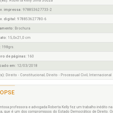
(es):
Roberta Kelly Silva Souza
v. impressa:
978853627733-2
v. digital:
978853627780-6
amento:
Brochura
ato:
15,0x21,0 cm
:
198grs.
ro de páginas:
160
icado em:
12/03/2018
s):
Direito - Constitucional; Direito - Processual Civil; Internacional
NOPSE
entosa professora e advogada Roberta Kelly fez um trabalho inédito na 
ça, que é um dos compromissos do Estado Democrático de Direito. 