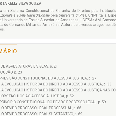
RTA KELLY SILVA SOUZA
a em Sistema Constitucional de Garantia de Di­reitos pela Instituiç
tuzionale
e
Tutela Giurisdizionale
pela
Universitá di Pisa
, UNIPI, Itália. Es
ro Universitário de Ensino Su­perior do Amazonas – CIESA/ AM. Bacharel 
ica do Comando Militar da Amazônia. Autora de diversos artigos acadêm
cos.
MÁRIO
 DE ABREVIATURAS E SIGLAS, p. 21
DUÇÃO, p. 23
 PREVISÃO CONSTITUCIONAL DO ACESSO À JUSTIÇA, p. 27
1 A EVOLUÇÃO HISTÓRICA DO DIREITO AO ACESSO À JUSTIÇA, p. 33
2 A EVOLUÇÃO HISTÓRICA DO DIREITO AO ACESSO À JUSTIÇA NAS CON
3 OBSTÁCULOS AO ACESSO À JUSTIÇA, p. 52
 PRINCÍPIO CONSTITUCIONAL DO DEVIDO PROCESSO LEGAL, p. 59
1 O DEVIDO PROCESSO LEGAL PROCESSUAL, p. 66
2 O DEVIDO PROCESSO LEGAL SUBSTANTIVO, p. 69