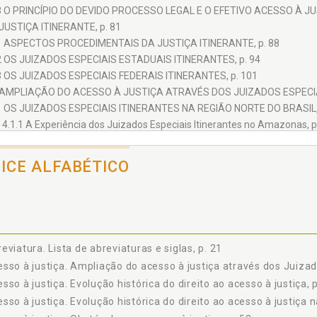
3 O PRINCÍPIO DO DEVIDO PROCESSO LEGAL E O EFETIVO ACESSO À JUS
 JUSTIÇA ITINERANTE, p. 81
1 ASPECTOS PROCEDIMENTAIS DA JUSTIÇA ITINERANTE, p. 88
2 OS JUIZADOS ESPECIAIS ESTADUAIS ITINERANTES, p. 94
3 OS JUIZADOS ESPECIAIS FEDERAIS ITINERANTES, p. 101
 AMPLIAÇÃO DO ACESSO À JUSTIÇA ATRAVÉS DOS JUIZADOS ESPECIAI
1 OS JUIZADOS ESPECIAIS ITINERANTES NA REGIÃO NORTE DO BRASIL, 
4.1.1 A Experiência dos Juizados Especiais Itinerantes no Amazonas, p
2 OUTRAS ESPÉCIES DE ITINERANTES NO BRASIL, p. 136
ONCLUSÕES, p. 145
DICE ALFABÉTICO
ÊNCIAS, p. 149
eviatura. Lista de abreviaturas e siglas, p. 21
sso à justiça. Ampliação do acesso à justiça através dos Juizado
sso à justiça. Evolução histórica do direito ao acesso à justiça, 
sso à justiça. Evolução histórica do direito ao acesso à justiça n