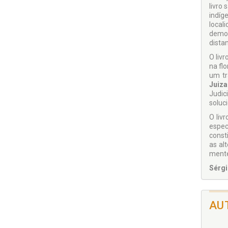
livro
indíg
local
demon
dista
O liv
na fl
um tr
Juiza
Judic
soluci
O livr
espec
const
as al
mente 
Sérgi
Douto
Garan
Inter
AU
de Di
Progr