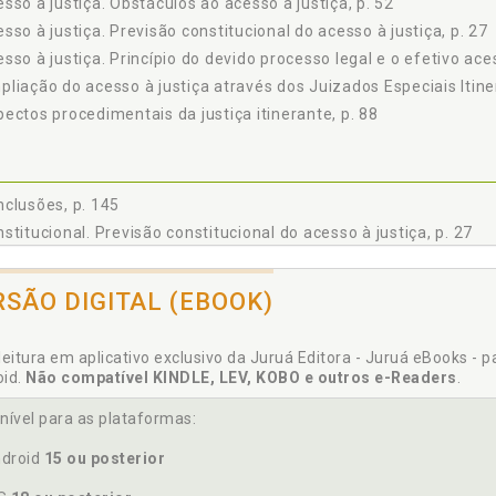
sso à justiça. Obstáculos ao acesso à justiça, p. 52
sso à justiça. Previsão constitucional do acesso à justiça, p. 27
sso à justiça. Princípio do devido processo legal e o efetivo aces
liação do acesso à justiça através dos Juizados Especiais Itiner
ectos procedimentais da justiça itinerante, p. 88
clusões, p. 145
stitucional. Previsão constitucional do acesso à justiça, p. 27
stitucional. Princípio constitucional do devido processo legal, p.
stituições brasileiras. Evolução histórica do direito ao acesso à j
RSÃO DIGITAL (EBOOK)
leitura em aplicativo exclusivo da Juruá Editora - Juruá eBooks - 
oid.
Não compatível KINDLE, LEV, KOBO e outros e-Readers
.
ido processo legal processual, p. 66
ido processo legal substantivo, p. 69
nível para as plataformas:
ido processo legal. Princípio constitucional do devido processo l
droid
15 ou posterior
ido processo legal. Princípio do devido processo legal e o efetivo