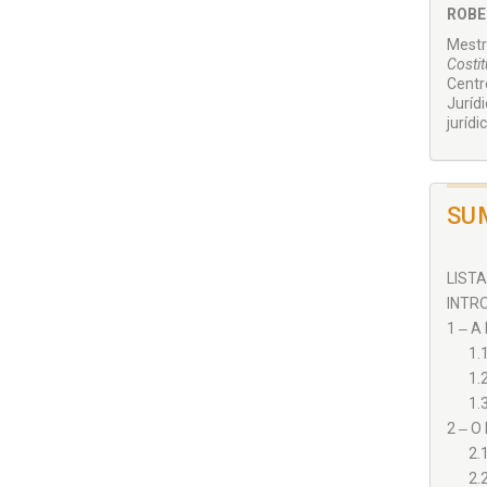
ROBE
Mestr
Costi
Cen­t
Juríd
jurídi
SU
LISTA
INTRO
1 ‒ A
1.
1.
1.
2 ‒ O
2.
2.