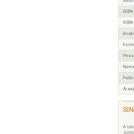
Autor
ISBN 
ISBN 
Acab
Form
Peso
Núme
Publ
Área(
SI
A tal
Justi