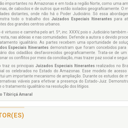
 são importantes no Amazonas e em toda a região Norte, como uma ampl
enas, de caboclos e de outros que estão isolados geograficamente. O mo
idades distantes, onde não há o Poder Judiciário. Só essa aborda
stra todo o tra­balho dos
Juizados Especiais Itinerantes
para a
ntes dos grandes centros urbanos.
ro é virtuoso e caminha pelo art. 5º, inc. XXXV, pois o Judiciário també
oresta, nas aldeias e nas comu­nidades. Defende a autora o devido proc
atamento igualitário. As partes recebem uma oportunidade de solução
dos Especiais Itinerantes
demonstram que foram concebidos para am
iário dos cidadãos desfavorecidos geograficamente. Trata-se de um
onar os conflitos por meio da conciliação, mas trazer paz social e segura
o traz os principais
Juizados Especiais Itinerantes
realizados no Br
ial os celebrados no Estado do Ama­zonas. Esse modelo de acesso 
itui um importante mecanismo de ampliação. Durante os estudos de mes
ternativas viáveis para efetivar a pre­sença do Estado-Juiz. Demonstr
o tratamento igualitário na resolução dos litígios.
o Tibiriçá Amaral
r em Sistema Constitucional de Garantias pela Instituição Toledo de
tias pela Instituição Toledo de Ensino. Mestre em Direito das Relações P
esses Difusos e Coletivos pela Escola Superior do Ministério Público 
TOR(ES)
reito de Presidente Prudente (Centro Universitário Antônio Eufrási
ama de Pós-Graduação da ITE – Bauru – Mestrado e Doutorado em Sist