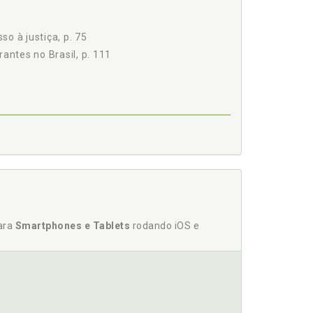
so à justiça, p. 75
antes no Brasil, p. 111
 59
ustiça nas consti-tuições brasileiras, p. 44
para
Smartphones e Tablets
rodando iOS e
egal, p. 59
 acesso à justiça, p. 75