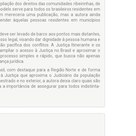
iação dos direitos das comunidades ribeirinhas, de
delo serve para todos os bra­sileiros residentes em
gem mereceria uma publicação, mas a autora ainda
tender àquelas pessoas residentes em municípios
m deve ser levado de barco aos pontos mais distantes,
esso legal, visando dar dignidade à pes­soa humana e
 pacífica dos conflitos. A Justiça Itinerante e os
pliar o acesso à Justiça no Brasil e aproximar o
 processo simples e rápido, que busca não apenas
nça jurídica.
asil, com destaque para a Região Norte e de forma
à Justiça que aproxima o Judiciário da população
trado e no exterior, a autora deixa claro quais são
a a importância de assegurar para todos indistinta­
 Ensino (ITE). Mestre em Sistema Constitucional de
úblicas pela Universidade de Marília. Especialista em
de São Paulo. Coordenador da Graduação da Faculdade
o de Toledo de Presidente Prudente). Professor do
ema Constitucional de Garantias.