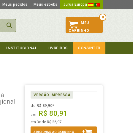
Meus pedidos
Meus eBooks
Juruá Europa
0
MEU
CARRINHO
INSTITUCIONAL
LIVREIROS
CONSINTER
-
 à
VERSÃO IMPRESSA
gional
de
R$ 89,90
*
R$ 80,91
por
em 3x de R$ 26,97
ADICIONAR AO CARRINHO