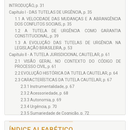
INTRODUÇÃO, p. 31
Capítulo I - DAS TUTELAS DE URGÊNCIA, p. 35
1.1 A VELOCIDADE DAS MUDANÇAS E A ABRANGÊNCIA
DOS CONFLITOS SOCIAIS, p. 35
1.2 A TUTELA DE URGÊNCIA COMO GARANTIA
CONSTITUCIONAL, p. 39
1.3 A EVOLUÇÃO DAS TUTELAS DE URGÊNCIA NA
LEGISLAÇÃO BRASILEIRA, p. 53
Capítulo II - A TUTELA JURISDICIONAL CAUTELAR, p. 61
2.1 VISÃO GERAL NO CONTEXTO DO CÓDIGO DE
PROCESSO CIVIL, p. 61
2.2 EVOLUÇÃO HISTÓRICA DA TUTELA CAUTELAR, p. 64
2.3 CARACTERÍSTICAS DA TUTELA CAUTELAR, p. 67
2.3.1 Instrumentalidade, p. 67
2.3.2 Acessoriedade, p. 68
2.3.3 Autonomia, p. 69
2.3.4 Urgência, p. 70
2.3.5 Sumariedade de Cognição, p. 72
2.3.6 Provisoriedade e Revogabilidade, p. 74
2.3.7 Inexistência de Coisa Julgada Material, p. 76
ÍNDICE ALFABÉTICO