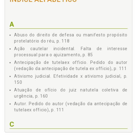
2.3.8 Fungibilidade, p. 77
2.4 PODER GERAL DE CAUTELA, p. 79
2.4.1 Formas de Manifestação do Poder Geral de
A
Cautela, p. 80
2.4.2 Deferimento Ex Officio de Medidas Cautelares
Abuso do direito de defesa ou manifesto propósito
Inominadas, p. 81
protelatório do réu, p. 118
2.5 A FALTA DE INTERESSE PROCESSUAL PARA O
AJUIZAMENTO DE AÇÃO CAUTELAR INCIDENTAL, p. 85
Ação cautelar incidental. Falta de interesse
processual para o ajuizamento, p. 85
2.6 CAUTELARES SATISFATIVAS, p. 87
2.7 LIMINARES CAUTELARES, p. 91
Antecipação de tutelaex officio. Pedido do autor
(vedação da antecipação de tutela ex officio), p. 111
2.8 EFICÁCIA DA MEDIDA CAUTELAR, p. 96
Ativismo judicial. Efetividade x ativismo judicial, p.
2.9 RESPONSABILIDADE CIVIL DO REQUERENTE DA
MEDIDA CAUTELAR, p. 103
150
Capítulo III - A TUTELA ANTECIPADA, p. 109
Atuação de ofício do juiz natutela coletiva de
3.1 TUTELA ANTECIPADA GENÉRICA E TUTELAS
urgência, p. 160
ANTECIPADAS ESPECIAIS, p. 109
Autor. Pedido do autor (vedação da antecipação de
3.2 REQUISITOS PARA CONCESSÃO DA TUTELA
tutelaex officio), p. 111
ANTECIPADA GENÉRICA, p. 110
3.2.1 Pedido do Autor (Vedação da Antecipação de
C
Tutela Ex Officio), p. 111
3.2.2 Prova Inequívoca da Verossimilhança das
Características datutela cautelar, p. 67