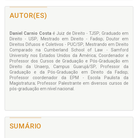
central, propondo-se à luz do direito em vigor a ampliação da
utilização das tutelas de urgência de ofício como
instrumento indispensável para o desenvolvimento de um
AUTOR(ES)
processo de resultados.
Daniel Carnio Costa
é Juiz de Direito - TJSP; Graduado em
Direito - USP; Mestrado em Direito - Fadisp; Doutor em
Direitos Difusos e Coletivos - PUC/SP; Mestrando em Direito
Comparado na Cumberland School of Law - Samford
University nos Estados Unidos da América; Coordenador e
Professor dos Cursos de Graduação e Pós-Graduação em
Direito da Unaerp, Campus Guarujá/SP; Professor da
Graduação e da Pós-Graduação em Direito da Fadisp;
Professor coordenador da EPM - Escola Paulista da
Magistratura; Professor Palestrante em diversos cursos de
pós-graduação em nível nacional.
SUMÁRIO