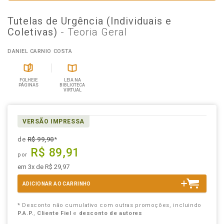
Tutelas de Urgência (Individuais e
Coletivas)
- Teoria Geral
DANIEL CARNIO COSTA
FOLHEIE
LEIA NA
PÁGINAS
BIBLIOTECA
VIRTUAL
VERSÃO IMPRESSA
de
R$ 99,90
*
R$ 89,91
por
em 3x de R$ 29,97
ADICIONAR AO CARRINHO
* Desconto não cumulativo com outras promoções, incluindo
P.A.P.
,
Cliente Fiel
e
desconto de autores