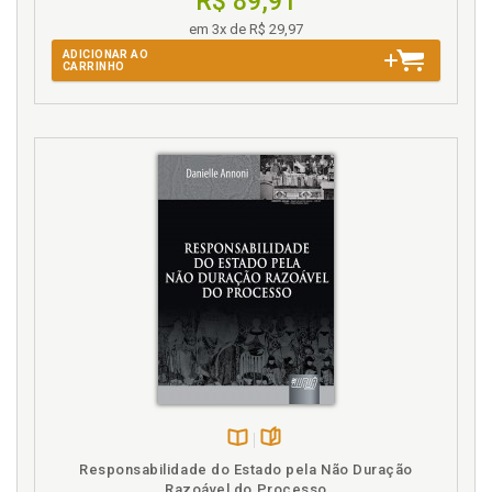
R$ 89,91
em 3x de R$ 29,97
J
ADICIONAR AO
CARRINHO
Juiz e a indisponibilidade da tutela do interesse
coletivo/social, p. 148
Juiz e as tutelas cautelar e antecipada no processo
coletivo, p. 157
Juiz. Atuação de ofício do juizna tutela coletiva de
urgência, p. 160
L
Legislação. Evolução das tutelas deurgência na
legislação brasileira, p. 53
Legitimidade autônoma para a condução do
processo coletivo, p. 135
Liminares cautelares, p. 91
Limites subjetivos da coisa julgada no processo
coletivo, p. 137
Disponível
páginas
Responsabilidade do Estado pela Não Duração
M
na
Razoável do Processo