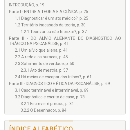
INTRODUÇÃO, p. 19
Parte I - ENTRE A TEORIA E A CLÍNICA, p. 25
1.1 Diagnosticar é um ato médico?, p. 25
1.2 Território inacabado da teoria, p. 30
1.2.1 Teorizar ou não teorizar?, p. 37
Parte II - DO ALÍVIO ALIENANTE DO DIAGNÓSTICO AO
TRÁGICO NA PSICANÁLISE, p. 41
2.1 Um alívio que aliena, p. 41
2.2 A rede e os buracos, p. 45
2.3 Sofrimento de verdade, p. 50
2.3.1 Ato de mestria, p. 57
2.4 Há meios de escapar dos trilhos?, p. 61
Parte III - DIAGNÓSTICO E ÉTICA DA PSICANÁLISE, p. 69
3.1 Caso terminável e interminável, p. 69
3.2 Diagnóstico e escrita de caso, p. 78
3.2.1 Escrever é preciso, p. 81
3.2.2 O Desenhador, p. 84
CONSIDERAÇÕES FINAIS, p. 107
REFERÊNCIAS, p. 109
ÍNDICE ALFABÉTICO