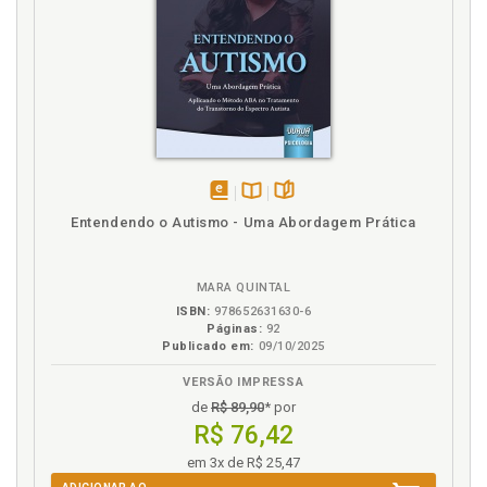
disponível
Disponível
páginas
Entendendo o Autismo - Uma Abordagem Prática
em
na
eBook
B.V.
MARA QUINTAL
ISBN:
978652631630-6
Páginas:
92
Publicado em:
09/10/2025
VERSÃO IMPRESSA
de
R$ 89,90
* por
R$ 76,42
em 3x de R$ 25,47