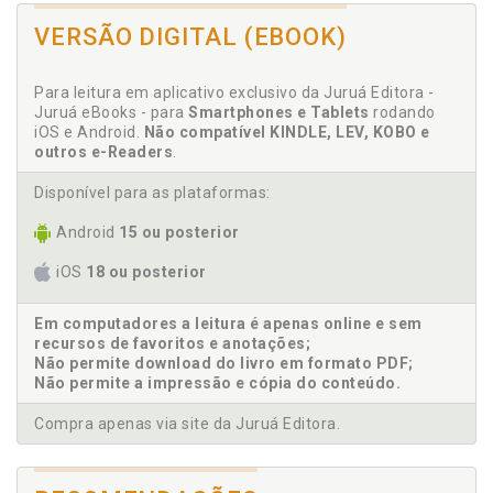
D
VERSÃO DIGITAL (EBOOK)
Desenhador, p. 84
Diagnosticar é um ato médico?, p. 25
Para leitura em aplicativo exclusivo da Juruá Editora -
Diagnóstico e escrita de caso, p. 78
Juruá eBooks - para
Smartphones e Tablets
rodando
Diagnóstico e ética da psicanálise, p. 69
iOS e Android.
Não compatível KINDLE, LEV, KOBO e
outros e-Readers
.
Diagnóstico. Alívio alienante do diagnóstico ao
trágico na psicanálise, p. 41
Disponível para as plataformas:
Diagnóstico. Há meios de escapar dos trilhos?, p. 61
Android
15 ou posterior
Diagnóstico. Território inacabado da teoria, p. 30
Domínio. A rede e os buracos, p. 45
iOS
18 ou posterior
E
Em computadores a leitura é apenas online e sem
recursos de favoritos e anotações;
Entre a teoria e a clínica, p. 25
Não permite download do livro em formato PDF;
Escrever é preciso, p. 81
Não permite a impressão e cópia do conteúdo.
Escrita de caso. Diagnóstico e escrita de caso, p. 78
Compra apenas via site da Juruá Editora.
Ética da psicanálise. Diagnóstico e ética da
psicanálise, p. 69