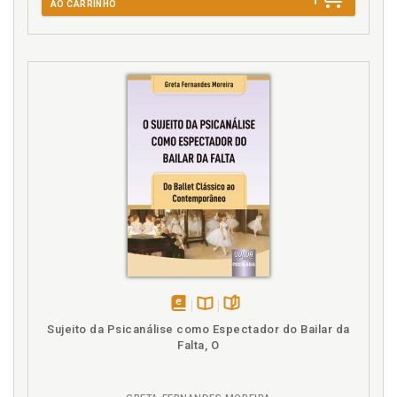
AO CARRINHO
disponível
Disponível
páginas
Sujeito da Psicanálise como Espectador do Bailar da
em
na
Falta, O
eBook
B.V.