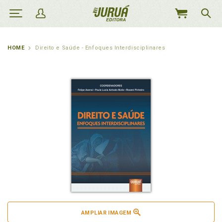
MEU
CARRINHO
HOME
Direito e Saúde - Enfoques Interdisciplinares
AMPLIAR IMAGEM