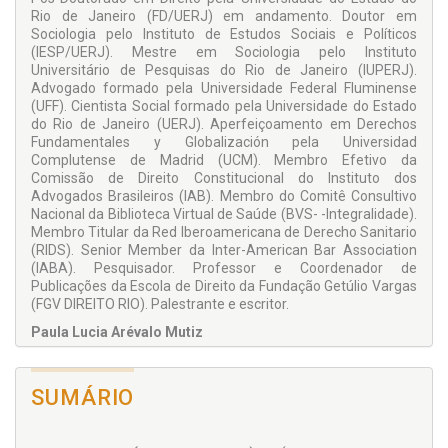
Rio de Janeiro (FD/UERJ) em andamento. Doutor em
Sociologia pelo Instituto de Estudos Sociais e Políticos
(IESP/UERJ). Mestre em Sociologia pelo Instituto
Universitário de Pesquisas do Rio de Janeiro (IUPERJ).
Advogado formado pela Universidade Federal Fluminense
(UFF). Cientista Social formado pela Universidade do Estado
do Rio de Janeiro (UERJ). Aperfeiçoamento em Derechos
Fundamentales y Globalización pela Universidad
Complutense de Madrid (UCM). Membro Efetivo da
Comissão de Direito Constitucional do Instituto dos
Advogados Brasileiros (IAB). Membro do Comitê Consultivo
Nacional da Biblioteca Virtual de Saúde (BVS- -Integralidade).
Membro Titular da Red Iberoamericana de Derecho Sanitario
(RIDS). Senior Member da Inter-American Bar Association
(IABA). Pesquisador. Professor e Coordenador de
Publicações da Escola de Direito da Fundação Getúlio Vargas
(FGV DIREITO RIO). Palestrante e escritor.
Paula Lucia Arévalo Mutiz
Investigadora y Directora del Centro de Investigaciones
Sociojurídicas de la Facultad de Derecho, Ciencia Política y
SUMÁRIO
Relaciones Internacionales de la Fundación Universitaria Los
Libertadores. Líder de los grupos de investigación Derecho y
Política, como también Estudios Internacionales. Docente del