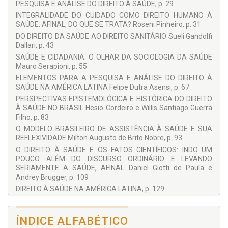
seminario de grado en Interpretación y Argumentación
PESQUISA E ANÁLISE DO DIREITO À SAÚDE, p. 29
Constitucional, Derecho Internacional. Editora de la Revista
INTEGRALIDADE DO CUIDADO COMO DIREITO HUMANO À
Científica Via Iuris. Abogada de la Universidad Pedagógica y
SAÚDE: AFINAL, DO QUE SE TRATA? Roseni Pinheiro, p. 31
Tecnológica de Colombia; Especialista en Derecho Sustantivo
DO DIREITO DA SAÚDE AO DIREITO SANITÁRIO Sueli Gandolfi
y Contencioso Constitucional; Magister en Derecho
Dallari, p. 43
Económico de la Pontificia Universidad Javeriana, con
formación complementaria en Derecho Internacional y
SAÚDE E CIDADANIA. O OLHAR DA SOCIOLOGIA DA SAÚDE
Relaciones Internacionales: Cuestiones Actuales en
Mauro Serapioni, p. 55
Universidad Complutense de Madrid en España; Derechos
ELEMENTOS PARA A PESQUISA E ANÁLISE DO DIREITO À
fundamentales y globalización. Escuela Complutense
SAÚDE NA AMÉRICA LATINA Felipe Dutra Asensi, p. 67
Latinoamericana y Universidad Federal de Santa Catarina en
PERSPECTIVAS EPISTEMOLÓGICA E HISTÓRICA DO DIREITO
Brasil.
À SAÚDE NO BRASIL Hesio Cordeiro e Willis Santiago Guerra
Roseni Pinheiro
Filho, p. 83
O MODELO BRASILEIRO DE ASSISTÊNCIA À SAÚDE E SUA
Pós-Doutorado em Direito pelo Núcleo de Direitos Humanos
REFLEXIVIDADE Milton Augusto de Brito Nobre, p. 93
da PUC-RIO em parceria com Università degli Studi del
Piemonte Orientale Amedeo Avogadro (UNIPMN, Itália).
O DIREITO À SAÚDE E OS FATOS CIENTÍFICOS: INDO UM
Doutorado em Saúde Coletiva pela Universidade do Estado
POUCO ALÉM DO DISCURSO ORDINÁRIO E LEVANDO
do Rio de Janeiro. Professora universitária. Professora
SERIAMENTE A SAÚDE, AFINAL Daniel Giotti de Paula e
adjunta do Instituto de Medicina Social da Universidade do
Andrey Brugger, p. 109
Estado do Rio de Janeiro.Coordenadora e líder do Grupo de
DIREITO À SAÚDE NA AMÉRICA LATINA, p. 129
Pesquisa do CNPQ LAPPIS - Laboratório de Pesquisas sobre
O DIREITO À SAÚDE E A RESPONSABILIDADE ESTATAL NO
Práticas de Integralidade em Saúde e bolsista de
SISTEMA REGIONAL AMERICANO DE DIREITOS HUMANOS
produtividade CNPq. Membro da Comissão de Ciências
Hugo Rogério Grokskreutz, p. 131
ÍNDICE ALFABÉTICO
Sociais e Humanas em Saúde da Associação Brasileira de