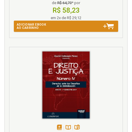
Stella Matias de Araújo e Vanessa Gomes de Sousa
de
R$ 64,70
* por
Alves, p. 339
R$ 58,23
em 2x de R$ 29,12
C
ADICIONAR EBOOK
AO CARRINHO
Camilo Zufelato. A Recomendação 31 do CNJ e sua
vinculação pelo Supremo Tribunal Federal brasileiro.
Camilo Zufelato e Nubia Regina Ventura, p. 271
Carla Carrubba. O papel do Ministério Público na
busca da autonomia dos conselhos de saúde, p. 309
Célia Barbosa Abreu. A experiência brasileira das
internações involuntária e compulsória do
dependente químico. Célia Barbosa Abreu e Eduardo
Manuel Val, p. 401
Cidadania. Saúde e cidadania. O olhar da sociologia
da saúde. Mauro Serapioni, p. 55
CNJ. A Recomendação 31 do CNJ e sua vinculação
pelo Supremo Tribunal Federal brasileiro. Camilo
Zufelato e Nubia Regina Ventura, p. 271
Conselhos de saúde. O papel do Ministério Público
na busca da autonomia dos conselhos de saúde.