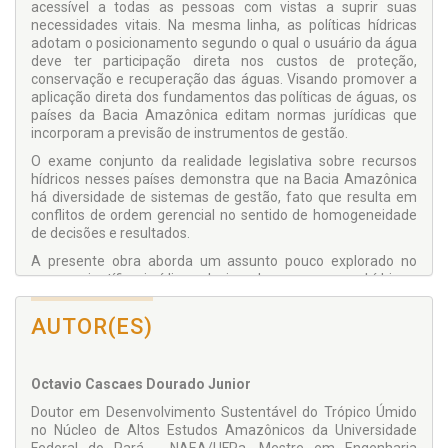
acessível a todas as pessoas com vistas a suprir suas
necessidades vitais. Na mesma linha, as políticas hídricas
adotam o posicionamento segundo o qual o usuário da água
deve ter participação direta nos custos de proteção,
conservação e recuperação das águas. Visando promover a
aplicação direta dos fundamentos das políticas de águas, os
países da Bacia Amazônica editam normas jurídicas que
incorporam a previsão de instrumentos de gestão.
O exame conjunto da realidade legislativa sobre recursos
hídricos nesses países demonstra que na Bacia Amazônica
há diversidade de sistemas de gestão, fato que resulta em
conflitos de ordem gerencial no sentido de homogeneidade
de decisões e resultados.
A presente obra aborda um assunto pouco explorado no
campo científico jurídico relacionado aos recursos hídricos,
onde há a apresentação de princípios jurídicos pertinentes ao
tema e o escopo legislativo nos países amazônicos. Nesse
AUTOR(ES)
diapasão, a análise ocorre no sentido de entremear os
conceitos fundamentais com o regramento existente nesses
países, caminhando para uma interpretação crítica da
Octavio Cascaes Dourado Junior
legislação e a sua possibilidade de aplicação em conjunto
nesta região tão importante no contexto ambiental mundial.
Doutor em Desenvolvimento Sustentável do Trópico Úmido
no Núcleo de Altos Estudos Amazônicos da Universidade