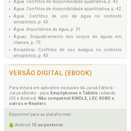
Água. Conflitos de disponibilidade qualitativa, p. 42
4 - GESTÃO DE RECURSOS HÍDRICOS NOS PAÍSES
AMAZÔNICOS, p. 59
Água. Conflitos de disponibilidade quantitativa, p. 42
4.1 Considerações Gerais, p. 59
Água. Conflitos de uso da água no contexto
4.1.1 Aspectos Históricos da Evolução das Políticas de
amazônico, p. 43
Gestão de Recursos Hídricos, p. 62
Água. Importância da água, p. 31
4.2 Brasil, p. 68
Águas. Enquadramento dos corpos de águas em
4.2.1 Política Nacional de Recursos Hídricos, p. 68
classes, p. 75
4.2.2 Organização Institucional da Gestão de Recursos
Amazônia. Conflitos de uso daágua no contexto
Hídricos no Brasil, p. 70
amazônico, p. 43
4.2.2.1 Conselho Nacional de Recursos Hídricos, p.
Amazônia. Gestão de recursos hídricos nos países
71
amazônicos, p. 59
4.2.2.2 Agência Nacional de Águas, p. 71
VERSÃO DIGITAL (EBOOK)
Amazônia. Tratado decooperação amazônica, p. 173
4.2.2.3 Conselhos Estaduais de Recursos Hídricos, p.
72
Aspectos históricos da evolução das políticas de
Para leitura em aplicativo exclusivo da Juruá Editora -
4.2.2.4 Comitês de Bacias Hidrográficas, p. 73
gestão de recursos hídricos, p. 62
Juruá eBooks - para
Smartphones e Tablets
rodando
4.2.2.5 Agências de Águas, p. 73
iOS e Android.
Não compatível KINDLE, LEV, KOBO e
B
4.2.3 Instrumentos de Gestão de Recursos Hídricos no
outros e-Readers
.
Brasil, p. 74
Bacia hidrográfica. Comitêsde Bacias Hidrográficas,
Disponível para as plataformas:
4.2.3.1 Plano de Recursos Hídricos, p. 74
p. 73
4.2.3.2 Enquadramento dos corpos de águas em
Android
15 ou posterior
Bolívia, p. 155
classes, p. 75