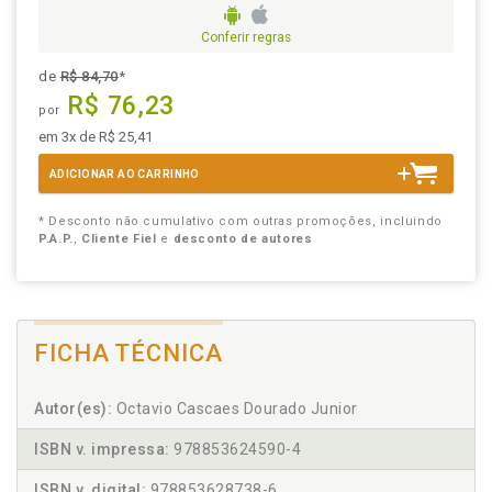
Conferir regras
de
R$ 84,70
*
R$ 76,23
por
em 3x de R$ 25,41
ADICIONAR AO CARRINHO
* Desconto não cumulativo com outras promoções, incluindo
P.A.P.
,
Cliente Fiel
e
desconto de autores
FICHA TÉCNICA
Autor(es):
Octavio Cascaes Dourado Junior
ISBN v. impressa:
978853624590-4
ISBN v. digital:
978853628738-6