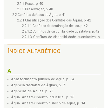
2.1.7 Pesca, p. 40
2.1.8 Preservação, p. 40
2.2 Conflitos de Usos da Água, p. 41
2.2.1 Classificação dos Conflitos das Águas, p. 42
2.2.1.1 Conflitos de destinação de uso, p. 42
2.2.1.2 Conflitos de disponibilidade qualitativa, p. 42
2.2.1.3 Conflitos de disponibilidade quantitativa, p.
42
2.3 Conflitos de Uso da Água no Contexto Amazônico, p.
ÍNDICE ALFABÉTICO
43
3 - DIREITO E PRINCÍPIOS JURÍDICOS AMBIENTAIS, p. 45
3.1 Conceito de Princípio Jurídico, p. 45
3.2 Os Princípios Jurídicos Socioambientais, p. 47
A
3.2.1 Princípio do Desenvolvimento Sustentável, p. 47
3.2.2 Princípio do Acesso Equitativo aos Recursos
Abastecimento público de água, p. 34
Naturais, p. 50
Agência Nacional de Águas, p. 71
3.2.3 Princípios do Poluidor Pagador e do Usuário
Agências de Águas, p. 73
Pagador, p. 52
Água. Abastecimento industrial, p. 36
3.2.4 Princípio da Prevenção e da Precaução, p. 53
Água. Abastecimento público de água, p. 34
3.2.5 Princípio da Participação, p. 57