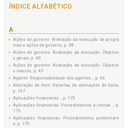
Operacional do Órgão ., p. 49
ÍNDICE ALFABÉTICO
1.4.7 Auxiliar na Prevenção de Práticas Ineficientes e
Antieconômicas e Dar Efetividade às Políticas Internas
., p. 51
1.5 TIPOS DE CONTROLE, p. 52
A
1.5.1 Controle Externo, p. 52
1.5.2 Controle Interno, p. 54
Ações de governo. Avaliação da execução de progra
1.6 FORMAS DE CONTROLE, p. 56
mas e ações de governo, p. 38
1.6.1 Prévio ou Preventivo, p. 57
Ações de governo. Avaliação da execução. Objetivo
1.6.2 Concomitante ou Sucessivo, p. 57
s gerais, p. 40
1.6.3 Subsequente ou Corretivo, p. 59
Ações de governo. Avaliação da execução. Objetivo
1.7 ASPECTOS LEGAIS, p. 60
s macros, p. 43
1.7.1 Controle Interno e a Lei Federal 4.320/64, p. 61
Agente. Responsabilidade dos agentes ., p. 66
1.7.2 A Lei Federal 4.320/64 e a Lei de
Alienação de bem. Receitas de alienações de bens,
Responsabilidade Fiscal, p. 62
p. 167
1.7.3 Legalidade/Legitimidade, p. 63
Aplicações financeiras ., p. 173
1.7.4 Mérito, p. 63
Aplicações financeiras. Procedimentos e rotinas ., p.
1.8 PRINCÍPIOS DE CONTROLE INTERNO, p. 63
175
1.8.1 Responsabilidade dos Agentes, p. 66
Aplicações financeiras. Procedimentos preliminare
1.8.2 Operações Segregadas ., p. 66
s, p. 175
1.8.3 Comprovação de Registros Contábeis, p. 67