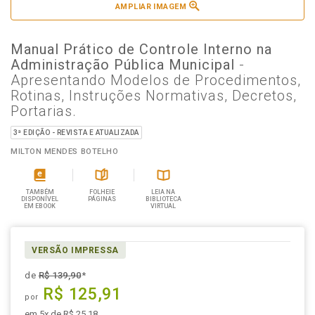
AMPLIAR IMAGEM
Manual Prático de Controle Interno na
Administração Pública Municipal
-
Apresentando Modelos de Procedimentos,
Rotinas, Instruções Normativas, Decretos,
Portarias.
3ª EDIÇÃO - REVISTA E ATUALIZADA
MILTON MENDES BOTELHO
TAMBÉM
FOLHEIE
LEIA NA
DISPONÍVEL
PÁGINAS
BIBLIOTECA
EM EBOOK
VIRTUAL
VERSÃO IMPRESSA
de
R$ 139,90
*
R$ 125,91
por
em 5x de R$ 25,18