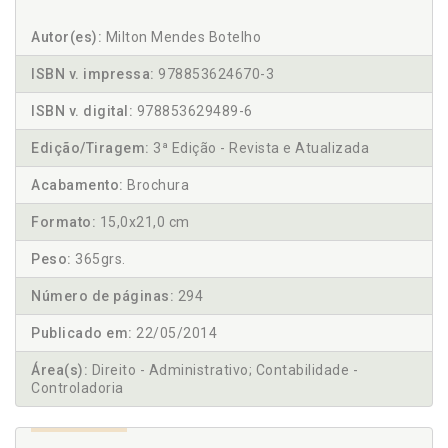
Autor(es):
Milton Mendes Botelho
ISBN v. impressa:
978853624670-3
ISBN v. digital:
978853629489-6
Edição/Tiragem:
3ª Edição - Revista e Atualizada
Acabamento:
Brochura
Formato:
15,0x21,0 cm
Peso:
365grs.
Número de páginas:
294
Publicado em:
22/05/2014
Área(s):
Direito - Administrativo; Contabilidade -
Controladoria