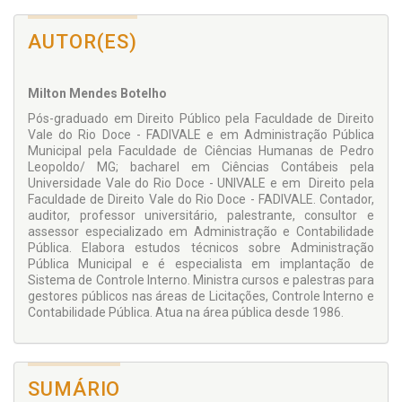
legislativo, repasse ao Legislativo, instruções normativas,
decretos, estrutura organizacional, contabilidade, metas
AUTOR(ES)
fiscais, riscos fiscais, cronograma de desembolso, quadro de
cotas, papel de trabalho, planejamento, orçamento público e
outros.
Milton Mendes Botelho
A obra é indicada a auditores, contadores, advogados,
Pós-graduado em Direito Público pela Faculdade de Direito
assessores, consultores, professores, alunos e a todos que
Vale do Rio Doce - FADIVALE e em Administração Pública
atuam na Administração Pública e outras áreas afins, além
Municipal pela Faculdade de Ciências Humanas de Pedro
de servir como instrumento de consulta para esclarecer
Leopoldo/ MG; bacharel em Ciências Contábeis pela
dúvidas de forma rápida e precisa, para que não se perca
Universidade Vale do Rio Doce - UNIVALE e em Direito pela
tempo pesquisando bibliografias diversificadas.
Faculdade de Direito Vale do Rio Doce - FADIVALE. Contador,
auditor, professor universitário, palestrante, consultor e
assessor especializado em Administração e Contabilidade
Pública. Elabora estudos técnicos sobre Administração
Pública Municipal e é especialista em implantação de
Sistema de Controle Interno. Ministra cursos e palestras para
gestores públicos nas áreas de Licitações, Controle Interno e
Contabilidade Pública. Atua na área pública desde 1986.
SUMÁRIO