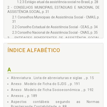
1.2.3 Estágio atual da assistência social no Brasil, p. 28
2 - CONSELHOS MUNICIPAIS, ESTADUAIS E NACIONAL DE
ASSISTÊNCIA SOCIAL, p. 31
2.1 Conselhos Municipais de Assistência Social - CMAS, p.
31
2.2 Conselho Estadual de Assistência Social - CEAS, p. 34
2.3 Conselho Nacional de Assistência Social - CNAS, p. 35
3 - ENTIDADES BENEFICENTES DE ASSISTÊNCIA SOCIAL
(EBAS), IMUNIDADES E ISENÇÕES, ASPECTOS LEGAIS E
FISCAIS, p. 39
ÍNDICE ALFABÉTICO
3.1 Entidades Beneficentes de Assistência Social, p. 39
3.1.1 Conceito de EBAS, p. 40
3.1.2 Requisitos para obter o certificado de entidade
beneficente de assistência social, p. 41
A
3.1.2.1 Certificação das EBAS que atuam na saúde
., p. 45
Abreviatura . Lista de abreviaturas e siglas ., p. 15
3.1.2.2 Certificação das EBAS que atuam na
Anexo . Modelo de Ficha do SJDS ., p. 191
educação ., p. 51
Anexo . Modelo de Ficha Socioeconômica ., p. 192
3.1.2.3 Certificação das EBAS que atuam na
Anexos ., p. 189
assistência social, p. 59
Aspectos contábeis segundo as Normas
3.1.2.4 Certificação das EBAS que atuam em mais
Brasileirasde Contabilidade, p. 88
de uma área, p. 62