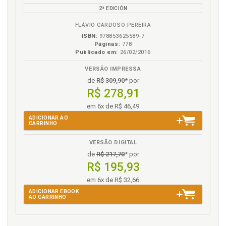
eBook
B.V.
"escapar" da razão instrumental, p. 90
2ª EDICIÓN
Habermas. Racionalidade comunicativa: o edifício
comunicacional de Habermas, p. 81
FLÁVIO CARDOSO PEREIRA
ISBN:
978853625589-7
Histórico. Cordilheira punitiva: um breve resgate
Páginas:
778
histórico dos "sistemas penais" arcaicos, p. 27
Publicado em:
26/02/2016
VERSÃO IMPRESSA
I
de
R$ 309,90
* por
Instrução criminal. Razão instrumental na instrução
R$ 278,91
criminal?, p. 135
em 6x de R$ 46,49
Instrumentalismos contemporâneos em seus
ADICIONAR AO
aspectos criminológicos, p. 136
CARRINHO
Intersubjetividade. Possibilidade de se testar as
VERSÃO DIGITAL
intersubjetividades nas cerimônias processuais, p.
de
R$ 217,70
* por
271
R$ 195,93
Introdução, p. 17
em 6x de R$ 32,66
J
ADICIONAR EBOOK
AO CARRINHO
Justiça consensual. Nas cercanias da justiça
consensual: "consenso há"?, p. 188