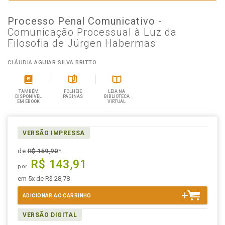
Processo Penal Comunicativo
-
Comunicação Processual à Luz da
Filosofia de Jürgen Habermas
CLÁUDIA AGUIAR SILVA BRITTO
TAMBÉM
FOLHEIE
LEIA NA
DISPONÍVEL
PÁGINAS
BIBLIOTECA
EM EBOOK
VIRTUAL
VERSÃO IMPRESSA
de
R$ 159,90
*
R$ 143,91
por
em 5x de R$ 28,78
ADICIONAR AO CARRINHO
VERSÃO DIGITAL