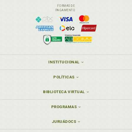
democrático: por que pensar no agir comunicativo
FORMAS DE
para o processo penal?, p. 199
PAGAMENTO
Processo. Comunicação processual no sistema
francês: retratos para uma reflexão comparada, p.
47
Processo. Pena e processo: "fenômenos de
comunicação"?, p. 43
Processo. Sistema acusatório-contraditório dialogal:
limite às "cerimônias perigosas" no processo comum
e militar, p. 164
INSTITUCIONAL
Processo. Verdade do processo: uma verdade
pretendida, p. 220
POLÍTICAS
Punição. Cordilheira punitiva: um breve resgate
histórico dos "sistemas penais" arcaicos, p. 27
BIBLIOTECA VIRTUAL
R
PROGRAMAS
Racionalidade comunicativa, p. 98
Racionalidade comunicativa: o edifício
JURUÁDOCS
comunicacional de Habermas, p. 81
Razão instrumental na instrução criminal?, p. 135