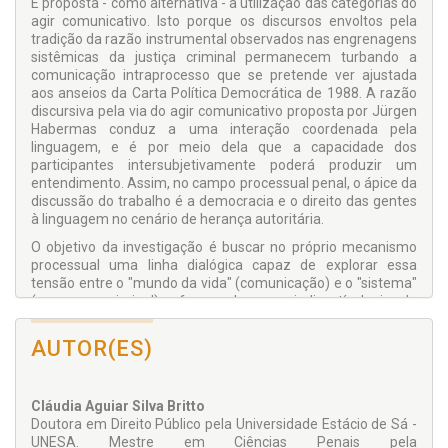
É proposta - como alternativa - a utilização das categorias do
agir comunicativo. Isto porque os discursos envoltos pela
tradição da razão instrumental observados nas engrenagens
sistêmicas da justiça criminal permanecem turbando a
comunicação intraprocesso que se pretende ver ajustada
aos anseios da Carta Política Democrática de 1988. A razão
discursiva pela via do agir comunicativo proposta por Jürgen
Habermas conduz a uma interação coordenada pela
linguagem, e é por meio dela que a capacidade dos
participantes intersubjetivamente poderá produzir um
entendimento. Assim, no campo processual penal, o ápice da
discussão do trabalho é a democracia e o direito das gentes
à linguagem no cenário de herança autoritária.
O objetivo da investigação é buscar no próprio mecanismo
processual uma linha dialógica capaz de explorar essa
tensão entre o "mundo da vida" (comunicação) e o "sistema"
(processo criminal), oferecendo uma indiscutível via de
aplicação prática.
AUTOR(ES)
A obra é de especial relevo para estudantes de Direito,
profissionais da área jurídica, inclusive da seara jurídico-
militar, já que a mecânica procedimental deste ramo
específico do Direito não foi esquecida. Todavia, como se
Cláudia Aguiar Silva Britto
percebe, a pesquisa é talhada na filosofia contemporânea, se
Doutora em Direito Público pela Universidade Estácio de Sá -
animando às perspectivas sociológicas, de modo que sua
UNESA. Mestre em Ciências Penais pela