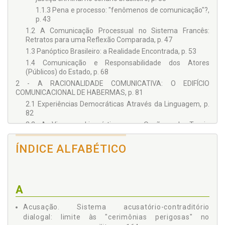
1.1.3 Pena e processo: "fenômenos de comunicação"?,
p. 43
1.2 A Comunicação Processual no Sistema Francês:
Retratos para uma Reflexão Comparada, p. 47
1.3 Panóptico Brasileiro: a Realidade Encontrada, p. 53
1.4 Comunicação e Responsabilidade dos Atores
(Públicos) do Estado, p. 68
2 - A RACIONALIDADE COMUNICATIVA: O EDIFÍCIO
COMUNICACIONAL DE HABERMAS, p. 81
2.1 Experiências Democráticas Através da Linguagem, p.
82
2.2 A Viragem Linguística e a Opção pela Teoria
Comunicativa: A Fórmula Habermasiana para "Escapar"
da Razão Instrumental, p. 90
ÍNDICE ALFABÉTICO
2.3 A Racionalidade Comunicativa, p. 98
2.4 O Agir Comunicativo, p. 108
2.5 As Pretensões de Validade, p. 112
A
2.6 As Bases para o Consenso, p. 115
2.7 O "Mundo da Vida" e o "Sistema", p. 120
Acusação. Sistema acusatório-contraditório
2.8 As Pressuposições Argumentativas, p. 125
dialogal: limite às "cerimônias perigosas" no
2.9 A Fala Ideal, p. 131