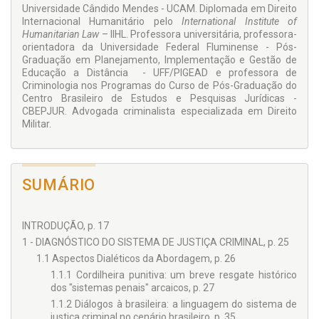
leitura é significativamente indicada também para
Universidade Cândido Mendes - UCAM. Diplomada em Direito
acadêmicos e profissionais das demais ciências, nos
Internacional Humanitário pelo
International Institute of
programas dos cursos de graduação e pós-graduação.
Humanitarian Law
– IIHL. Professora universitária, professora-
orientadora da Universidade Federal Fluminense - Pós-
Graduação em Planejamento, Implementação e Gestão de
Educação a Distância - UFF/PIGEAD e professora de
Criminologia nos Programas do Curso de Pós-Graduação do
Centro Brasileiro de Estudos e Pesquisas Jurídicas -
CBEPJUR. Advogada criminalista especializada em Direito
Militar.
SUMÁRIO
INTRODUÇÃO, p. 17
1 - DIAGNÓSTICO DO SISTEMA DE JUSTIÇA CRIMINAL, p. 25
1.1 Aspectos Dialéticos da Abordagem, p. 26
1.1.1 Cordilheira punitiva: um breve resgate histórico
dos "sistemas penais" arcaicos, p. 27
1.1.2 Diálogos à brasileira: a linguagem do sistema de
justiça criminal no cenário brasileiro, p. 35