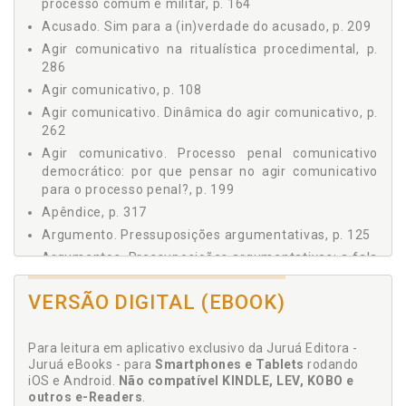
processo comum e militar, p. 164
3 - RAZÃO INSTRUMENTAL NA INSTRUÇÃO CRIMINAL?, p.
Acusado. Sim para a (in)verdade do acusado, p. 209
135
Agir comunicativo na ritualística procedimental, p.
3.1 Instrumentalismos Contemporâneos em seus
286
Aspectos Criminológicos, p. 136
Agir comunicativo, p. 108
3.2 Direitos Humanos para uma Justiça Criminal de
"Humanos"!, p. 149
Agir comunicativo. Dinâmica do agir comunicativo, p.
3.3 O Sistema Acusatório-Contraditório Dialogal: Limite às
262
"Cerimônias Perigosas" no Processo Comum e Militar, p.
Agir comunicativo. Processo penal comunicativo
164
democrático: por que pensar no agir comunicativo
3.4 Nas Cercanias da Justiça Consensual: "Consenso Há"?,
para o processo penal?, p. 199
p. 188
Apêndice, p. 317
4 - PROCESSO PENAL COMUNICATIVO DEMOCRÁTICO: POR
Argumento. Pressuposições argumentativas, p. 125
QUE PENSAR NO AGIR COMUNICATIVO PARA O PROCESSO
PENAL?, p. 199
Argumentos. Pressuposições argumentativas: a fala
4.1 A Verdade como Pretensão, p. 199
ideal no processo penal, p. 247
4.1.1 Concepções iniciais sobre a verdade, p. 200
VERSÃO DIGITAL (EBOOK)
Atos comunicativos. Estrutura dos atos
4.1.2 Sim para a (in)verdade do acusado, p. 209
comunicativos e dos discursos, p. 267
4.1.3 E a (in)verdade da defesa?, p. 217
Atos públicos. Comunicação e responsabilidade dos
Para leitura em aplicativo exclusivo da Juruá Editora -
atores (públicos) do Estado, p. 68
4.1.4 A verdade do processo: uma verdade pretendida,
Juruá eBooks - para
Smartphones e Tablets
rodando
p. 220
iOS e Android.
Não compatível KINDLE, LEV, KOBO e
4.2 Dialogando com o Consenso; mas e o Dissenso?, p.
C
outros e-Readers
.