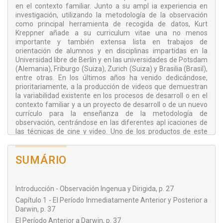
en el contexto familiar. Junto a su ampl ia experiencia en
investigación, utilizando la metodología de la observación
como principal herramienta de recogida de datos, Kurt
Kreppner añade a su curriculum vitae una no menos
importante y también extensa lista en trabajos de
orientación de alumnos y en disciplinas impartidas en la
Universidad libre de Berlín y en las universidades de Potsdam
(Alemania), Friburgo (Suiza), Zurich (Suiza) y Brasilia (Brasil),
entre otras. En los últimos años ha venido dedicándose,
prioritariamente, a la producción de videos que demuestran
la variabilidad existente en los procesos de desarroll o en el
contexto familiar y a un proyecto de desarroll o de un nuevo
currículo para la enseñanza de la metodología de
observación, centrándose en las diferentes apl icaciones de
las técnicas de cine y video. Uno de los productos de este
proyecto es la producción de material didáctico, de la que
este libro forma parte. Su contribución a la producción de
SUMÁRIO
conocimiento en los procesos de desarroll o humano es
innegable, tal y como atestiguan sus numerosas
publicaciones en alemán y en inglés.
Introducción - Observación Ingenua y Dirigida, p. 27
Traducción: Juan Sánchez-Caravaca
Capítulo 1 - El Período Inmediatamente Anterior y Posterior a
Licenciado en Pedagogía y Doctor en Psicología con una tesis
Darwin, p. 37
sobre la Eficacia de la Atención Temprana en niños
El Período Anterior a Darwin, p. 37
Prematuros, es profesor asociado del Departamento de