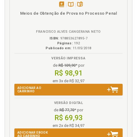
Observacióningenuay dirigida. Introducción, p. 27
disponível
Disponível
páginas
Meios de Obtenção de Prova no Processo Penal
"Observación manipuladora". El abordaje
em
na
revolucionario de Gesell: "la observación
eBook
B.V.
manipuladora", p. 57
FRANCISCO ALVES CANGERANA NETO
Observación. Historia de laobservación enPsicología
ISBN:
978853627895-7
del Desarrollo, p. 35
Páginas:
192
Observación. Métodos de observaciónyetología
Publicado em:
11/05/2018
humana, p. 79
VERSÃO IMPRESSA
Organización. Procedimiento completo:
de
R$ 109,90
* por
organización, proyección/visionado, selección,
R$ 98,91
abstracción y estructuras profundas de una familia,
p. 163
em 3x de R$ 32,97
Orígenes de la técnica del cine como instrumento en
ADICIONAR AO
CARRINHO
la investigación del desarrollo: sumario, p. 76
VERSÃO DIGITAL
P
de
R$ 77,70
* por
R$ 69,93
Película. Categorización postergada con la ayuda de
la película o vídeo, p. 102
em 2x de R$ 34,97
Película. ¿Cómo de comparablees el material de la
ADICIONAR EBOOK
AO CARRINHO