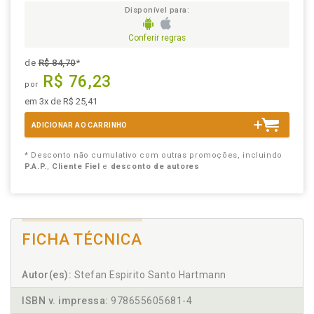
Disponível para:
Conferir regras
de
R$ 84,70
*
R$ 76,23
por
em 3x de R$ 25,41
ADICIONAR AO CARRINHO
* Desconto não cumulativo com outras promoções, incluindo
P.A.P.
,
Cliente Fiel
e
desconto de autores
FICHA TÉCNICA
Autor(es):
Stefan Espirito Santo Hartmann
ISBN v. impressa:
978655605681-4