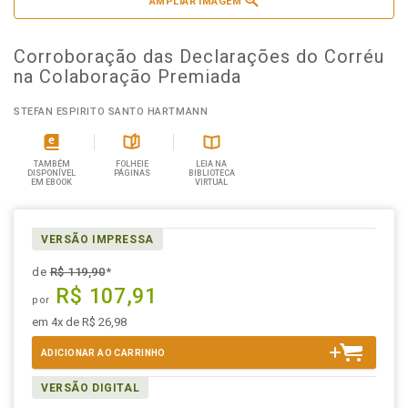
AMPLIAR IMAGEM
Corroboração das Declarações do Corréu
na Colaboração Premiada
STEFAN ESPIRITO SANTO HARTMANN
TAMBÉM
FOLHEIE
LEIA NA
DISPONÍVEL
PÁGINAS
BIBLIOTECA
EM EBOOK
VIRTUAL
VERSÃO IMPRESSA
de
R$ 119,90
*
R$ 107,91
por
em 4x de R$ 26,98
ADICIONAR AO CARRINHO
VERSÃO DIGITAL