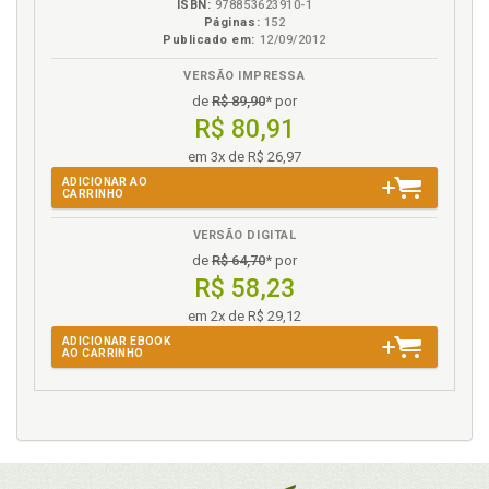
ISBN:
978853623910-1
Páginas:
152
Publicado em:
12/09/2012
N
VERSÃO IMPRESSA
Natureza jurídica e conceito da colaboração
de
R$ 89,90
* por
premiada, p. 28
R$ 80,91
Nova Zelândia. Direito da common law, p. 87
em 3x de R$ 26,97
O
ADICIONAR AO
CARRINHO
Ordenamento jurídico estrangeiro. Precisamos do
VERSÃO DIGITAL
juízo de corroboração? A opção do legislador
de
R$ 64,70
* por
brasileiro em face dos ordenamentos jurídicos
R$ 58,23
estrangeiros, p. 156
em 2x de R$ 29,12
Origem histórica da colaboração premiada e
evolução legislativa do instituto no direito brasileiro,
ADICIONAR EBOOK
AO CARRINHO
p. 20
P
Perfil dogmático da colaboração premiada, p. 19
Plano de admissibilidade versus plano de valoração: