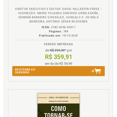
continental, p. 99
Direito da civil law: necessidade de estabelecimento
DIRETOR EXECUTIVO E EDITOR: DAVID VALLESPÍN PÉREZ -
de premissas teóricas essenciais ao enfrentamento
CODIREÇÃO: MARÍA YOLANDA SÁNCHEZ-URÁN AZAÑA,
da matéria no direito continental, p. 99
GERMÁN BARREIRO GONZÁLEZ, GONÇALO S. DE MELO
BANDEIRA, ANTÔNIO CÉSAR BOCHENEK
Direito da common law, p. 70
ISSN:
2183-6396-00017
Dogmática. Perfil dogmático da colaboração
Páginas:
784
premiada, p. 19
Publicado em:
19/12/2023
VERSÃO IMPRESSA
E
de
R$ 399,90
* por
R$ 359,91
Elementos corroborativos devem ser graves,
precisos e concordantes para corroborar as
em 6x de R$ 59,99
declarações do corréu colaborador?, p. 152
ADICIONAR AO
CARRINHO
Elementos corroborativos devem vincular
diretamente o corréu delatado aos fatos imputados
na denúncia? O juízo de corroboração é principal ou
acessório?, p. 140
Espanha. Direito da civil law, p. 120
Estados Unidos. Direito da common law, p. 92
Evolução legislativa. Origem histórica da
colaboração premiada e evolução legislativa do