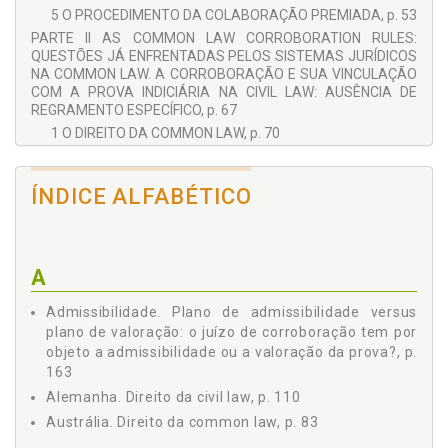
5 O PROCEDIMENTO DA COLABORAÇÃO PREMIADA, p. 53
PARTE II AS COMMON LAW CORROBORATION RULES:
QUESTÕES JÁ ENFRENTADAS PELOS SISTEMAS JURÍDICOS
NA COMMON LAW. A CORROBORAÇÃO E SUA VINCULAÇÃO
COM A PROVA INDICIÁRIA NA CIVIL LAW: AUSÊNCIA DE
REGRAMENTO ESPECÍFICO, p. 67
1 O DIREITO DA COMMON LAW, p. 70
1.1 Inglaterra, p. 70
1.2 Canadá, p. 79
ÍNDICE ALFABÉTICO
1.3 Austrália, p. 83
1.4 Nova Zelândia, p. 87
1.5 Estados Unidos, p. 92
2 O DIREITO DA CIVIL LAW: NECESSIDADE DE
A
ESTABELECIMENTO DE PREMISSAS TEÓRICAS
ESSENCIAIS AO ENFRENTAMENTO DA MATÉRIA NO
Admissibilidade. Plano de admissibilidade versus
DIREITO CONTINENTAL, p. 99
plano de valoração: o juízo de corroboração tem por
2.1 Itália, p. 105
objeto a admissibilidade ou a valoração da prova?, p.
2.2 Alemanha, p. 110
163
2.3 França, p. 114
Alemanha. Direito da civil law, p. 110
2.4 Espanha, p. 120
Austrália. Direito da common law, p. 83
2.5 Brasil, p. 125