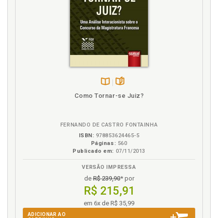
instituto no direito brasileiro, p. 20
F
França. Direito da civil law, p. 114
H
Histórico. Origem histórica da colaboração premiada
Disponível
páginas
e evolução legislativa do instituto no direito
Como Tornar-se Juiz?
na
brasileiro, p. 20
B.V.
FERNANDO DE CASTRO FONTAINHA
I
ISBN:
978853624465-5
Páginas:
560
Inglaterra. Direito da common law, p. 70
Publicado em:
07/11/2013
Introdução, p. 13
VERSÃO IMPRESSA
Itália. Direito da civil law, p. 105
de
R$ 239,90
* por
R$ 215,91
J
em 6x de R$ 35,99
Juízo de corroboração como categoria vinculada ao
ADICIONAR AO