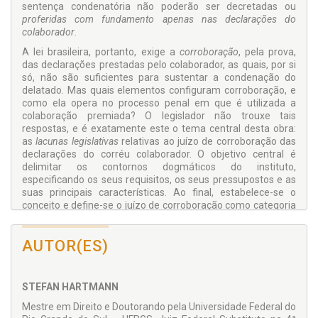
sentença condenatória não poderão ser decretadas ou
proferidas com fundamento apenas nas declarações do
colaborador
.
A lei brasileira, portanto, exige a
corroboração
, pela prova,
das declarações prestadas pelo colaborador, as quais, por si
só, não são suficientes para sustentar a condenação do
delatado. Mas quais elementos configuram corroboração, e
como ela opera no processo penal em que é utilizada a
colaboração premiada? O legislador não trouxe tais
respostas, e é exatamente este o tema central desta obra:
as
lacunas legislativas
relativas ao juízo de corroboração das
declarações do corréu colaborador. O objetivo central é
delimitar os contornos dogmáticos do instituto,
especificando os seus requisitos, os seus pressupostos e as
suas principais características. Ao final, estabelece-se o
conceito e define-se o juízo de corroboração como categoria
essencialmente vinculada ao contexto de justificação da
decisão judicial. Com isso, espera-se fornecer critérios
AUTOR(ES)
seguros para uma melhor interpretação da própria
colaboração premiada.
É preciso afastar a insegurança jurídica que atualmente paira
STEFAN HARTMANN
sobre esta categoria, especialmente em razão da eminência
dos direitos fundamentais envolvidos. Ademais, a
Mestre em Direito e Doutorando pela Universidade Federal do
persecução penal não pode ser promovida à sorrelfa do
due