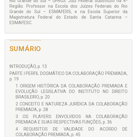
Rio Grande do Sul – UFRGS. Juiz Federal Substituto na 4ª
process
, o que, na colaboração premiada, passa
Região. Professor na Escola dos Juízes Federais do Rio
necessariamente pela robustez dos elementos
Grande do Sul – ESMAFERS, e na Escola Superior da
corroborativos apresentados pela acusação.
Magistratura Federal do Estado de Santa Catarina –
ESMAFESC.
SUMÁRIO
INTRODUÇÃO, p. 13
PARTE I PERFIL DOGMÁTICO DA COLABORAÇÃO PREMIADA,
p. 19
1 ORIGEM HISTÓRICA DA COLABORAÇÃO PREMIADA E
EVOLUÇÃO LEGISLATIVA DO INSTITUTO NO DIREITO
BRASILEIRO, p. 20
2 CONCEITO E NATUREZA JURÍDICA DA COLABORAÇÃO
PREMIADA, p. 28
3 OS PLAYERS ENVOLVIDOS NA COLABORAÇÃO
PREMIADA E SUAS RESPECTIVAS FUNÇÕES, p. 36
4 REQUISITOS DE VALIDADE DO ACORDO DE
COLABORAÇÃO PREMIADA, p. 45