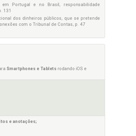
is em Portugal e no Brasil, responsabilidade
p. 131
ucional dos dinheiros públicos, que se pretende
onexões com o Tribunal de Contas, p. 47
anceiro público, p. 29
úblico, p. 29
rasil, responsabilidade financeira pública lato
para
Smartphones e Tablets
rodando iOS e
nal dos dinheiros públicos, que se pretende que
itos e anotações;
ões com o Tribunal de Contas, p. 47