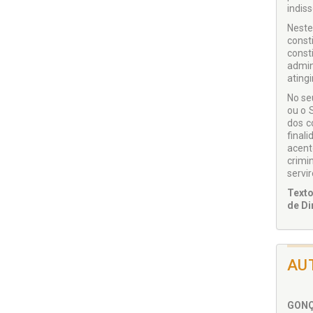
indiss
Neste
const
const
admin
atingi
No se
ou o 
dos c
final
acent
crimi
servi
Texto
de Di
AU
GONÇ