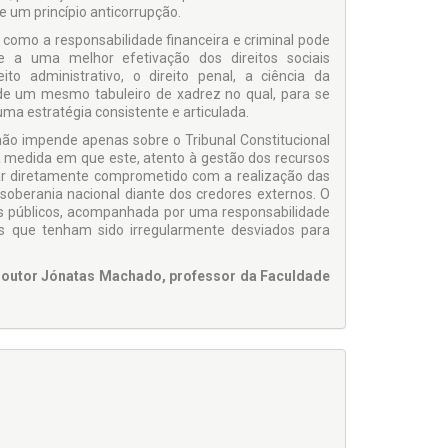
de um princípio anticorrupção.
como a responsabilidade financeira e criminal pode
 e a uma melhor efetivação dos direitos sociais
eito administrativo, o direito penal, a ciência da
 de um mesmo tabuleiro de xadrez no qual, para se
uma estratégia consistente e articulada.
não impende apenas sobre o Tribunal Constitucional
 medida em que este, atento à gestão dos recursos
tar diretamente comprometido com a realização das
 soberania nacional diante dos credores externos. O
s públicos, acompanhada por uma responsabilidade
os que tenham sido irregularmente desviados para
 Doutor Jónatas Machado, professor da Faculdade