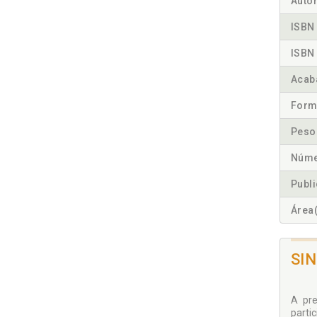
Autor
ISBN 
ISBN 
Acab
Form
Peso
Núme
Publ
Área(
SI
A pre
parti