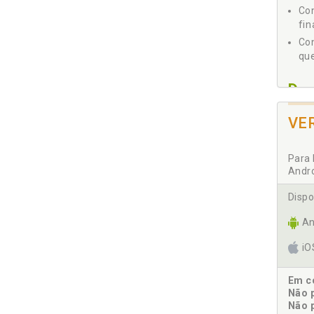
Co
fin
Con
que
D
Dir
VE
Dir
Dir
Para 
sen
Andr
E
Dispo
Éti
An
i
H
Hon
Em co
sej
Não 
Não 