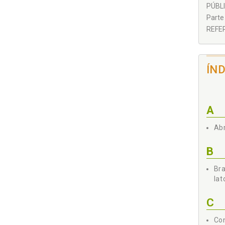
PÚBL
Parte
REFER
ÍN
A
Abr
B
Bra
lat
C
Co