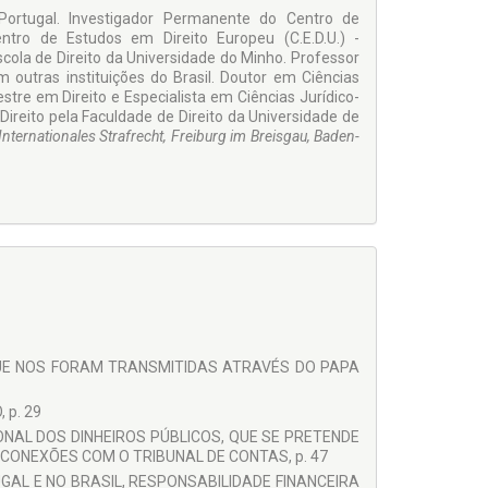
 Portugal. Investigador Permanente do Centro de
Centro de Estudos em Direito Europeu (C.E.D.U.) -
ola de Direito da Universidade do Minho. Professor
 outras instituições do Brasil. Doutor em Ciências
stre em Direito e Especialista em Ciências Jurídico-
Direito pela Faculdade de Direito da Universidade de
nternationales Strafrecht, Freiburg im Breisgau, Baden-
QUE NOS FORAM TRANSMITIDAS ATRAVÉS DO PAPA
 p. 29
IONAL DOS DINHEIROS PÚBLICOS, QUE SE PRETENDE
ONEXÕES COM O TRIBUNAL DE CONTAS, p. 47
TUGAL E NO BRASIL, RESPONSABILIDADE FINANCEIRA