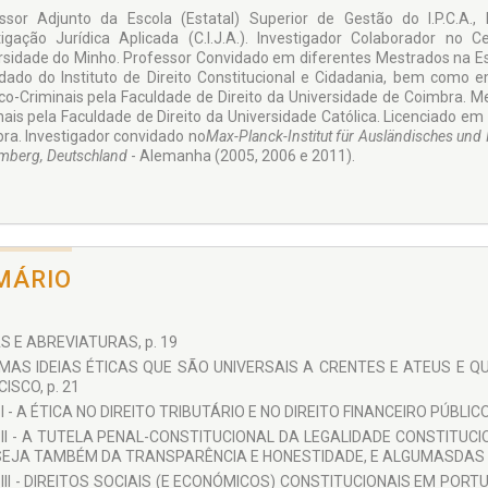
ssor Adjunto da Escola (Estatal) Superior de Gestão do I.P.C.A.,
tigação Jurídica Aplicada (C.I.J.A.). Investigador Colaborador no 
rsidade do Minho. Professor Convidado em diferentes Mestrados na Esc
dado do Instituto de Direito Constitucional e Cidadania, bem como em
ico-Criminais pela Faculdade de Direito da Universidade de Coimbra. Me
nais pela Faculdade de Direito da Universidade Católica. Licenciado em 
ra. Investigador convidado no
Max-Planck-Institut für Ausländisches und I
mberg, Deutschland
- Alemanha (2005, 2006 e 2011).
MÁRIO
S E ABREVIATURAS, p. 19
MAS IDEIAS ÉTICAS QUE SÃO UNIVERSAIS A CRENTES E ATEUS E 
ISCO, p. 21
 I - A ÉTICA NO DIREITO TRIBUTÁRIO E NO DIREITO FINANCEIRO PÚBLICO,
 II - A TUTELA PENAL-CONSTITUCIONAL DA LEGALIDADE CONSTITUC
SEJA TAMBÉM DA TRANSPARÊNCIA E HONESTIDADE, E ALGUMASDAS C
 III - DIREITOS SOCIAIS (E ECONÓMICOS) CONSTITUCIONAIS EM POR