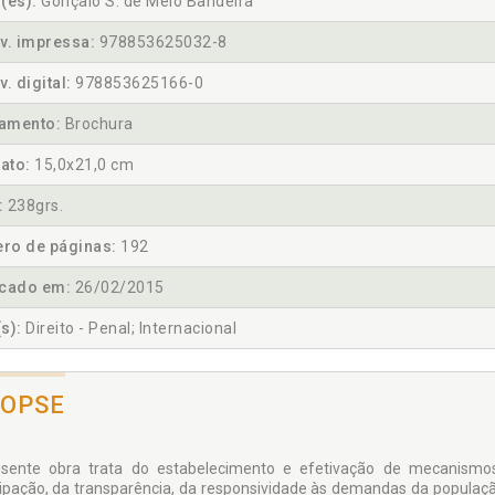
(es):
Gonçalo S. de Melo Bandeira
v. impressa:
978853625032-8
v. digital:
978853625166-0
amento:
Brochura
ato:
15,0x21,0 cm
:
238grs.
ro de páginas:
192
icado em:
26/02/2015
s):
Direito - Penal; Internacional
NOPSE
sente obra trata do estabelecimento e efetivação de mecanismos
cipação, da transparência, da responsividade às demandas da populaçã