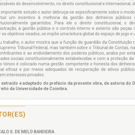
ociáveis do desenvolvimento, no direito constitucional e internacional, 
 importante estudo o autor debruça-se especificamente sobre o modo 
ituir um incentivo à melhoria da gestão dos dinheiros públicos
itucionalmente garantidos. Para ele o direito constitucional, o dir
istração, a gestão pública e o controlo interno e externo são peças
r os objetivos visados, se impõe uma leitura global do espaço de jogo e 
u trabalho, o autor mostra que a função de guardião da Constituição 
Supremo Tribunal Federal, mas também sobre o Tribunal de Contas, na
ontribuintes e ao endividamento dos poderes públicos, acaba por es
idades sociais constitucionalmente estabelecidas e com a proteção da
o tónico é colocado numa gestão competente e honesta dos dinheiro
nal eficaz e por meios adequados de recuperação de ativos públic
rem interesses privados.
 extraído e adaptado do prefácio da presente obra, de autoria do
reito da Universidade de Coimbra.
TOR(ES)
ALO S. DE MELO BANDEIRA