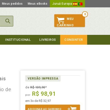
Meus pedidos
Meus eBooks
Juruá Europa
0
MEU
CARRINHO
INSTITUCIONAL
LIVREIROS
CONSINTER
ais
VERSÃO IMPRESSA
de
R$ 109,90
*
io de
R$ 98,91
por
em 3x de R$ 32,97
ADICIONAR AO CARRINHO