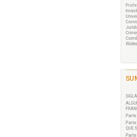
Profe
Inves
Unive
Convi
Juríd
Crimi
Coimb
Wütte
SU
SIGLA
ALGU
FRANC
Parte
Parte
QUE 
Parte