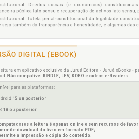
nstitucional. Direitos sociais (e económicos) constituciona
anceira pública lato sensu e recuperação de activos lato sensu, 
stitucional. Tutela penal-constitucional da legalidade constit
 seja também da transparência e honestidade, e algumas das c
eito financeiro público. Ética no direito tributário e no direito fin
RSÃO DIGITAL (EBOOK)
eito tributário. Ética no direito tributário e no direito financeiro p
eitos sociais (e económicos) constitucionais em Portugal e no B
leitura em aplicativo exclusivo da Juruá Editora - Juruá eBooks - 
su e recuperação de activos lato sensu, p. 131
oid.
Não compatível KINDLE, LEV, KOBO e outros e-Readers
.
nível para as plataformas:
ca no direito tributário e no direito financeiro público, p. 29
droid
15 ou posterior
OS
18 ou posterior
estidade. Tutela penal-constitucional da legalidade constitucio
mputadores a leitura é apenas online e sem recursos de favor
a também da transparência e honestidade, e algumas das conex
permite download do livro em formato PDF;
permite a impressão e cópia do conteúdo.