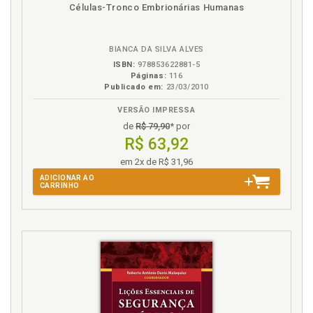
Disponível
páginas
Publicidade enganosa. Tipicidade objetiva, p. 118
Células-Tronco Embrionárias Humanas
na
Publicidade na Constituição Federal de 1988, p. 65
B.V.
Publicidade vinculada à defesa do consumidor, p. 65
BIANCA DA SILVA ALVES
ISBN:
978853622881-5
R
Páginas:
116
Publicado em:
23/03/2010
Referências, p. 237
VERSÃO IMPRESSA
Relações sociais. Considerações da influência da
publicidade no ser humano e nas relações sociais, p.
de
R$ 79,90
* por
60
R$ 63,92
em 2x de R$ 31,96
S
ADICIONAR AO
CARRINHO
Sanção penal, p. 205
Sociedade. Considerações da influência da
publicidade no ser humano e nas relações sociais, p.
60
T
Tipicidade subjetiva, p. 155