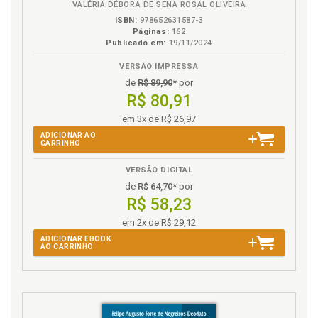
VALÉRIA DÉBORA DE SENA ROSAL OLIVEIRA
Crimes contra as relações de consumo.
ISBN:
978652631587-3
Circunstâncias agravantes. CDC. Lei 8.078/90, artigo
Páginas:
162
Publicado em:
19/11/2024
76, p. 213
VERSÃO IMPRESSA
D
de
R$ 89,90
* por
R$ 80,91
Delito publicitário. Bem jurídico-penaltutelado nos
delitos publicitários, p. 92
em 3x de R$ 26,97
ADICIONAR AO
CARRINHO
I
VERSÃO DIGITAL
Introdução, p. 21
de
R$ 64,70
* por
Introdução ao controle da publicidade, p. 81
R$ 58,23
em 2x de R$ 29,12
L
ADICIONAR EBOOK
AO CARRINHO
Lei 8.078/90. Código de Defesa do Consumidor (Lei
8.078/90), p. 103
Lei 8.137/90. Considerações, p. 222
Lei 8.137/90. Crimes contra as relações de consumo,
p. 191