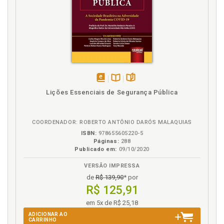
disponível
Disponível
páginas
Lições Essenciais de Segurança Pública
em
na
eBook
B.V.
COORDENADOR: ROBERTO ANTÔNIO DARÓS MALAQUIAS
ISBN:
978655605220-5
Páginas:
288
Publicado em:
09/10/2020
VERSÃO IMPRESSA
de
R$ 139,90
* por
R$ 125,91
em 5x de R$ 25,18
ADICIONAR AO
CARRINHO