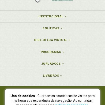
INSTITUCIONAL
POLÍTICAS
BIBLIOTECA VIRTUAL
PROGRAMAS
JURUÁDOCS
LIVREIROS
Uso de cookies
- Guardamos estatísticas de visitas para
Juruá Editora Ltda., CNPJ 77.535.508/0001-19
melhorar sua experiência de navegação. Ao continuar,
Juruá Informática Ltda., CNPJ 01.701.561/0001-80