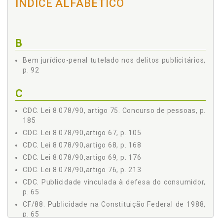
ÍNDICE ALFABÉTICO
1 Artigo 67, p. 105
1.1 Sujeito Ativo, p. 113
1.2 Sujeito Passivo, p. 116
1.3 Tipicidade Objetiva, p. 118
B
1.3.1 Elemento Enganosa do Tipo, p. 121
1.3.2 Elemento Abusiva do Tipo, p. 136
Bem jurídico-penal tutelado nos delitos publicitários,
p. 92
1.4 Tipicidade Subjetiva, p. 155
1.5 Consumação, p. 161
C
2 Artigo 68, p. 168
3 Artigo 69, p. 176
CDC. Lei 8.078/90, artigo 75. Concurso de pessoas, p.
4 Artigo 75 - Concurso de Pessoas, p. 185
185
Capítulo II - LEI 8.137/90 - CRIMES CONTRA AS RELAÇÕES DE
CDC. Lei 8.078/90,artigo 67, p. 105
CONSUMO, p. 191
CDC. Lei 8.078/90,artigo 68, p. 168
1 Artigo 7º, inc. VII, p. 195
CDC. Lei 8.078/90,artigo 69, p. 176
2 Artigo 11 - Concurso de Pessoas, p. 201
Capítulo III - SANÇÃO PENAL, p. 205
CDC. Lei 8.078/90,artigo 76, p. 213
Seção I - Código de Defesa do Consumidor, p. 207
CDC. Publicidade vinculada à defesa do consumidor,
p. 65
1 Artigo 76, p. 213
Seção II - Lei 8.137/90, p. 222
CF/88. Publicidade na Constituição Federal de 1988,
p. 65
1 Artigo 12, p. 226