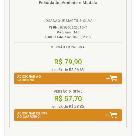
S
Felicidade, Vontade e Medida
em
na
eBook
B.V.
Sampradäya Vaiñëava de Caitanya. Identidade e
legitimidade na Sampradäya Vaiñëava de Caitanya.
JOSADAQUE MARTINS SILVA
Ravi M. Gupta, p. 215
ISBN:
978853625310-7
Sobre os autores, p. 7
Páginas:
146
Publicado em:
10/08/2015
Steven Rosen. Quatro versos especiais na
Bhagavad-Gétä e no Bhägavata Puräëa, p. 169
VERSÃO IMPRESSA
T
R$ 79,90
em 3x de R$ 26,63
Tópicos-chave. Conceitos e tópicos-chave da
Bhagavad-Gétä, p. 83
ADICIONAR AO
CARRINHO
Transformação. A hermenêutica transformativa da
Bhagavad-Gétä. Dilip Loundo, p. 65
VERSÃO DIGITAL
R$ 57,70
V
em 2x de R$ 28,85
ADICIONAR EBOOK
Vaiñëava. O renascimento da ortodoxia Vaiñëava.
AO CARRINHO
Arilson Oliveira, p. 181
Vaishnavismo. Hinduísmo e Vaishnavismo, p. 179