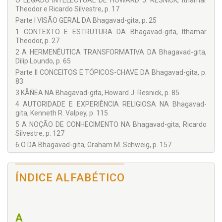
O LEGADO INTELECTUAL DE HOWARD J. RESNICK, Ithamar
COLABORADORES
Theodor e Ricardo Silvestre, p. 17
Arilson S. Oliveira
Parte I VISÃO GERAL DA Bhagavad-gita, p. 25
1 CONTEXTO E ESTRUTURA DA Bhagavad-gita, Ithamar
Dilip Loundo
Theodor, p. 27
Graham M. Schweig
2 A HERMENÊUTICA TRANSFORMATIVA DA Bhagavad-gita,
Howard J. Resnick
Dilip Loundo, p. 65
Parte II CONCEITOS E TÓPICOS-CHAVE DA Bhagavad-gita, p.
Ithamar Theodor
83
Kenneth R. Valpey
3 KÅÑËA NA Bhagavad-gita, Howard J. Resnick, p. 85
Ravi M. Gupta
4 AUTORIDADE E EXPERIÊNCIA RELIGIOSA NA Bhagavad-
gita, Kenneth R. Valpey, p. 115
Ricardo S. Silvestre
5 A NOÇÃO DE CONHECIMENTO NA Bhagavad-gita, Ricardo
Steven Rosen
Silvestre, p. 127
6 O DA Bhagavad-gita, Graham M. Schweig, p. 157
7 QUATRO VERSOS ESPECIAIS NA Bhagavad-gita E NO
Bhagavad-Purana, Steven Rosen, p. 169
ÍNDICE ALFABÉTICO
Parte III HINDUÍSMO E VAISHNAVISMO, p. 179
8 O RENASCIMENTO DA ORTODOXIA Vaisnava, Arilson
Oliveira, p. 181
9 IDENTIDADE E LEGITIMIDADE NA Sampraday Vaisnava DE
A
CAITANYA, Ravi M. Gupta, p. 215