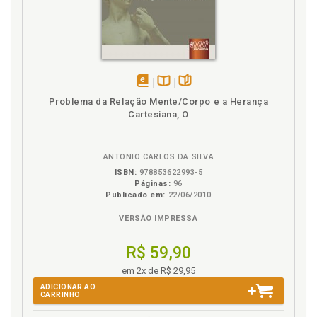
L
Legado intelectual de Howard J. Resnick. Ithamar
Theodor e Ricardo Silvestre, p. 17
Legitimidade. Identidade e legitimidade na
Sampradäya Vaiñëava de Caitanya. Ravi M. Gupta, p.
disponível
Disponível
páginas
215
Problema da Relação Mente/Corpo e a Herança
em
na
Cartesiana, O
eBook
B.V.
N
ANTONIO CARLOS DA SILVA
Noção de conhecimento na Bhagavad-Gétä. Ricardo
Silvestre, p. 127
ISBN:
978853622993-5
Páginas:
96
Publicado em:
22/06/2010
O
VERSÃO IMPRESSA
O renascimento da ortodoxia Vaiñëava. Arilson
Oliveira, p. 181
R$ 59,90
O Yoga da Bhagavad-Gétä. Graham M. Schweig, p.
em 2x de R$ 29,95
157
ADICIONAR AO
Ortoxia. O renascimento da ortodoxia Vaiñëava.
CARRINHO
Arilson Oliveira, p. 181