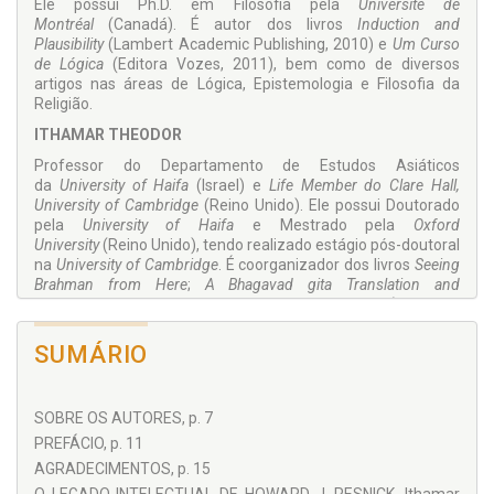
Ele possui Ph.D. em Filosofia pela
Université de
Montréal
(Canadá). É autor dos livros
Induction and
Plausibility
(Lambert Academic Publishing, 2010) e
Um Curso
de Lógica
(Editora Vozes, 2011), bem como de diversos
artigos nas áreas de Lógica, Epistemologia e Filosofia da
Religião.
ITHAMAR THEODOR
Professor do Departamento de Estudos Asiáticos
da
University of Haifa
(Israel) e
Life Member do Clare Hall,
University of Cambridge
(Reino Unido). Ele possui Doutorado
pela
University of Haifa
e Mestrado pela
Oxford
University
(Reino Unido), tendo realizado estágio pós-doutoral
na
University of Cambridge
. É coorganizador dos livros
Seeing
Brahman from Here
;
A Bhagavad gita Translation and
Commentary Grounded in Classical Chinese Culture
(Sunbook,
2013) e
Brahman and Dao
;
Comparative Studies in Indian and
Chinese Philosophy and Religion
(Lexington Books, 2014) e
SUMÁRIO
autor do livro
Exploring the Bhagavad gita: Philosophy Structure
and Meaning
(Ashgate Press, 2010), ganhador do
prêmio
Outstanding Academic Title Award 2011
da Revista
SOBRE OS AUTORES, p. 7
Choice, bem como de vários artigos nas áreas de Teologia e
Filosofia Indianas.
PREFÁCIO, p. 11
AGRADECIMENTOS, p. 15