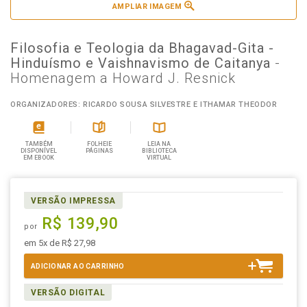
AMPLIAR IMAGEM
Filosofia e Teologia da Bhagavad-Gita -
Hinduísmo e Vaishnavismo de Caitanya
-
Homenagem a Howard J. Resnick
ORGANIZADORES: RICARDO SOUSA SILVESTRE E ITHAMAR THEODOR
TAMBÉM
FOLHEIE
LEIA NA
DISPONÍVEL
PÁGINAS
BIBLIOTECA
EM EBOOK
VIRTUAL
VERSÃO IMPRESSA
R$ 139,90
por
em 5x de R$ 27,98
ADICIONAR AO CARRINHO
VERSÃO DIGITAL