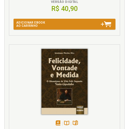
VERSÃO DIGITAL
R$ 40,90
P
Prefácio, p. 11
ADICIONAR EBOOK
AO CARRINHO
Q
Quatro versos especiais na Bhagavad-Gétä e no
Bhägavata Puräëa. Steven Rosen, p. 169
R
Ravi M. Gupta. Identidade e legitimidade na
Sampradäya Vaiñëava de Caitanya, p. 215
Religião. Autoridade e experiência religiosa na
Bhagavad-Gétä. Kenneth R. Valpey, p. 115
Renascimento da ortodoxia Vaiñëava. Arilson
Oliveira, p. 181
Ricardo Silvestre. A noção de conhecimento na
Bhagavad-Gétä, p. 127
disponível
Disponível
páginas