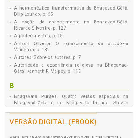
10 HINDUÍSMO E VAISHNAVISMO, Howard J. Resnick, p. 237
A hermenêutica transformativa da Bhagavad-Gétä.
Dilip Loundo, p. 65
A noção de conhecimento na Bhagavad-Gétä.
Ricardo Silvestre, p. 127
Agradecimentos, p. 15
Arilson Oliveira. O renascimento da ortodoxia
Vaiñëava, p. 181
Autores. Sobre os autores, p. 7
Autoridade e experiência religiosa na Bhagavad-
Gétä. Kenneth R. Valpey, p. 115
B
Bhägavata Puräëa. Quatro versos especiais na
Bhagavad-Gétä e no Bhägavata Puräëa. Steven
Rosen, p. 169
Bhagavad-Gétä. A hermenêutica transformativa da
VERSÃO DIGITAL (EBOOK)
Bhagavad-Gétä. Dilip Loundo, p. 65
Bhagavad-Gétä. A noção de conhecimento na
Bhagavad-Gétä. Ricardo Silvestre, p. 127
Para leitura em aplicativo exclusivo da Juruá Editora -