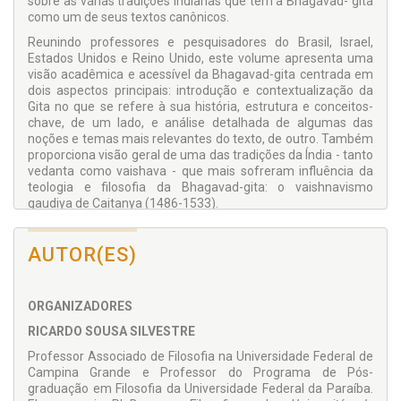
sobre as várias tradições indianas que têm a Bhagavad- gita
como um de seus textos canônicos.
Reunindo professores e pesquisadores do Brasil, Israel,
Estados Unidos e Reino Unido, este volume apresenta uma
visão acadêmica e acessível da Bhagavad-gita centrada em
dois aspectos principais: introdução e contextualização da
Gita no que se refere à sua história, estrutura e conceitos-
chave, de um lado, e análise detalhada de algumas das
noções e temas mais relevantes do texto, de outro. Também
proporciona visão geral de uma das tradições da Índia - tanto
vedanta como vaishava - que mais sofreram influência da
teologia e filosofia da Bhagavad-gita: o vaishnavismo
gaudiya de Caitanya (1486-1533).
O livro encontra-se estruturado em três grupos, ou partes. A
primeira, intitulada "Visão Geral da Bhagavad-gita", é
AUTOR(ES)
composta de dois capítulos e tem como objetivo introduzir o
leitor ao Gita como um todo. A segunda, intitulada "Conceitos
e Tópicos-Chave da Bhagavad-gita", contém cinco capítulos,
ORGANIZADORES
cada um centrado na análise de um conceito ou tópico
específico da Gita. A terceira e última parte, intitulada
RICARDO SOUSA SILVESTRE
"Hinduísmo e Vaishnavismo", é composta por três capítulos e
Professor Associado de Filosofia na Universidade Federal de
visa apresentar o vaishnavismo, mais especificamente o
Campina Grande e Professor do Programa de Pós-
vaishnavismo gaudiya, situando-o dentro do contexto mais
graduação em Filosofia da Universidade Federal da Paraíba.
geral do que hoje se denomina hinduísmo.