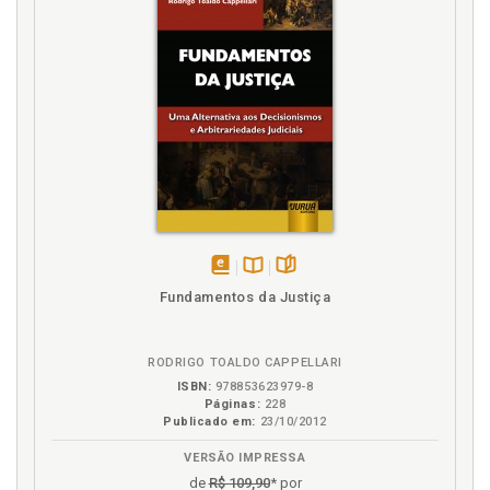
D
Dilip Loundo. A hermenêutica transformativa da
Bhagavad-Gétä, p. 65
E
Experiência religiosa. Autoridade e experiência
religiosa na Bhagavad-Gétä. Kenneth R. Valpey, p.
115
G
disponível
Disponível
páginas
Fundamentos da Justiça
em
na
Graham M. Schweig. O Yoga da Bhagavad-Gétä, p.
eBook
B.V.
157
RODRIGO TOALDO CAPPELLARI
ISBN:
978853623979-8
H
Páginas:
228
Publicado em:
23/10/2012
Hermenêutica transformativa da Bhagavad-Gétä.
Dilip Loundo, p. 65
VERSÃO IMPRESSA
Hinduísmo e Vaishnavismo, p. 179
de
R$ 109,90
* por