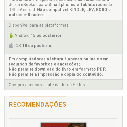
Juruá eBooks - para
Smartphones e Tablets
rodando
Bhagavad-Gétä. Autoridade e experiência religiosa
iOS e Android.
Não compatível KINDLE, LEV, KOBO e
na Bhagavad-Gétä. Kenneth R. Valpey, p. 115
outros e-Readers
.
Bhagavad-Gétä. Conceitos e tópicos-chave da
Bhagavad-Gétä, p. 83
Disponível para as plataformas:
Bhagavad-Gétä. Contexto e estrutura da Bhagavad-
Android
15 ou posterior
Gétä. Ithamar Theodor, p. 27
Bhagavad-Gétä. O Yoga da Bhagavad-Gétä. Graham
iOS
18 ou posterior
M. Schweig, p. 157
Bhagavad-Gétä. Quatro versos especiais na
Em computadores a leitura é apenas online e sem
Bhagavad-Gétä e no Bhägavata Puräëa. Steven
recursos de favoritos e anotações;
Rosen, p. 169
Não permite download do livro em formato PDF;
Não permite a impressão e cópia do conteúdo.
Bhagavad-Gétä. Visão geral da Bhagavad-Gétä, p. 25
Compra apenas via site da Juruá Editora.
C
Conceitos e tópicos-chave da Bhagavad-Gétä, p. 83
RECOMENDAÇÕES
Conhecimento. A noção de conhecimento na
Bhagavad-Gétä. Ricardo Silvestre, p. 127
Contexto e estrutura da Bhagavad-Gétä. Ithamar
Theodor, p. 27