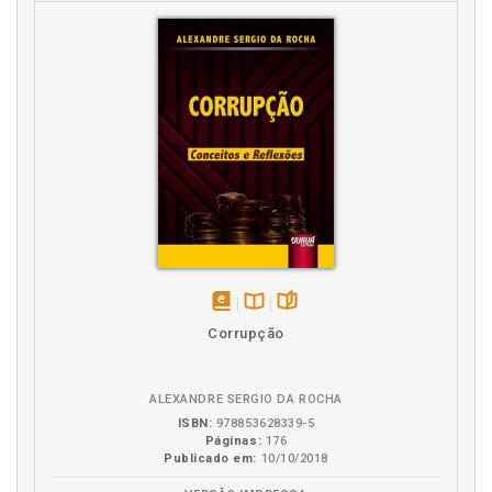
Vaishnavismo. Hinduísmo e vaishnavismo. Howard J.
Resnick, p. 237
Versos especiais. Quatro versos especiais na
Bhagavad-Gétä e no Bhägavata Puräëa. Steven
Rosen, p. 169
Visão geral da Bhagavad-Gétä, p. 25
Y
Yoga da Bhagavad-Gétä. Graham M. Schweig, p. 157
disponível
Disponível
páginas
Corrupção
em
na
eBook
B.V.
ALEXANDRE SERGIO DA ROCHA
ISBN:
978853628339-5
Páginas:
176
Publicado em:
10/10/2018