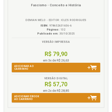
Referências, p. 251
disponível
Disponível
páginas
Fascismo - Conceito e História
em
na
eBook
B.V.
DEMIAN MELO - EDITOR: ICLES RODRIGUES
ISBN:
978652631656-6
Páginas:
132
Publicado em:
30/10/2025
VERSÃO IMPRESSA
R$ 79,90
em 3x de R$ 26,63
ADICIONAR AO
CARRINHO
VERSÃO DIGITAL
R$ 57,70
em 2x de R$ 28,85
ADICIONAR EBOOK
AO CARRINHO