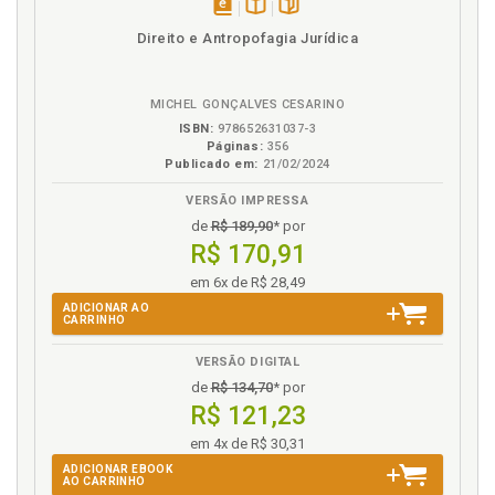
disponível
Disponível
páginas
Direito e Antropofagia Jurídica
em
na
eBook
B.V.
MICHEL GONÇALVES CESARINO
ISBN:
978652631037-3
Páginas:
356
Publicado em:
21/02/2024
VERSÃO IMPRESSA
de
R$ 189,90
* por
R$ 170,91
em 6x de R$ 28,49
ADICIONAR AO
CARRINHO
VERSÃO DIGITAL
de
R$ 134,70
* por
R$ 121,23
em 4x de R$ 30,31
ADICIONAR EBOOK
AO CARRINHO