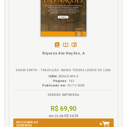
disponível
Disponível
páginas
Riqueza das Nações, A
em
na
eBook
B.V.
ADAM SMITH - TRADUÇÃO: MARIA TERESA LEMOS DE LIMA
ISBN:
853621409-0
Páginas:
142
Publicado em:
01/11/2006
VERSÃO IMPRESSA
R$ 69,90
em 2x de R$ 34,95
ADICIONAR AO
CARRINHO