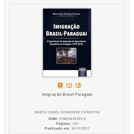
disponível
Disponível
páginas
Imigração Brasil-Paraguai
em
na
eBook
B.V.
MARTA IZABEL SCHNEIDER FIORENTIN
ISBN:
978853623959-0
Páginas:
130
Publicado em:
26/10/2012