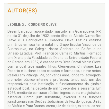
Campo Real (Ponta das Estacadas).
Trata dos ciclos da economia, desde a introdução da
AUTOR(ES)
pecuária pelos tropeiros, como fase de bonança, da
exploração da erva-mate e da madeira, da imigração e
agricultura e chega, enfim, aos dias de hoje quando
JEORLING J. CORDEIRO CLEVE
Guarapuava com uma população próxima a duzentos mil
habitantes, cidade pólo da região Centro-Sul, vai se tornando
Desembargador aposentado, nascido em Guarapuava, PR,
importante centro universitário e agroindustrial do Estado.
no dia 31 de julho de 1932, sendo filho de Aloísio Guimarães
Cleve e D. Henriqueta G. Cordeiro Cleve. Fez os estudos
primários em sua terra natal, no Grupo Escolar Visconde de
Guarapuava, no Colégio Nossa Senhora de Belém e no
Ginásio Estadual Prof. Francisco Carneiro Martins. Formado
em Direito pela Faculdade de Direito da Universidade Federal
do Paraná em 1957, é casado com Dirce Doroti Merlin Cleve,
com a qual teve quatro filhos: Clémerson, Christiane, Luiz
Roberto e Luciane, todos casados e formados, e nove netos.
Residiu em Pitanga, PR, por vários anos, onde foi advogado,
promotor público interino e professor, tendo sido um dos
responsáveis pela instalação e funcionamento do ginásio
estadual local, na década de mil novecentos e sessenta. Em
1966, mediante concurso público, ingressou na magistratura
estadual. Como juiz substituto, exerceu suas funções
jurisdicionais nas Seções Judiciárias de Foz do Iguaçu, União
da Vitória e Pato Branco; como juiz de direito, exerceu-as nas