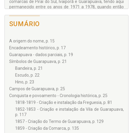
comarcas de Piraí do Sul, Ivaiporã e Guarapuava, tendo aqui
permanecido entre os anos de 1971 a 1978, quando então
foi promovido para a Capital do Estado. Em Curitiba, foi titular
das 3ª e 11ª Varas Cíveis. Foi em seguida promovido para o
SUMÁRIO
Tribunal de Alçada, e mais tarde, para o Tribunal de Justiça.
Nesta Corte, atuou como desembargador por vários anos na
área cível até sua aposentadoria compulsória, por haver
atingido o limite constitucional de idade, no ano de 2002.
A origem do nome, p. 15
Desde então, vem se dedicando à leitura de literatura,
Encadeamento histórico, p. 17
caminhadas, jardinagem e pesquisas históricas, tendo
Guarapuava - dados parciais, p. 19
escrito os livros “
Cel. Luiz Daniel Cleve
”, em que aborda a
biografia de seu bisavô paterno, imigrante dinamarquês,
Símbolos de Guarapuava, p. 21
lançado pela Editora Juruá, e “
Povoamento de Guarapuava –
Bandeira, p. 21
Cronologia Histórica
”. No Tribunal de Justiça, integrou a
Escudo, p. 22
comissão que, em 2003, elaborou e fez publicar o livro “
O
Poder Judiciário e a Emancipação Política do Paraná: Memória
Hino, p. 23
Histórica
”, alusivo ao sesquicentenário do Paraná. Ainda
Campos de Guarapuava, p. 25
quando em atividade judicante, foi professor de Direito
Conquista e povoamento - Cronologia histórica, p. 25
Processual Civil na Escola Superior de Magistratura do
1818-1819 - Criação e instalação da Freguesia, p. 81
Paraná, durante os primeiros anos de existência desta
magna instituição. Possui os títulos de cidadão honorário e
1852-1853 - Criação e instalação da Vila de Guarapuava,
benemérito de Pitanga, de cidadão benemérito de
p. 117
Guarapuava, e voto de louvor concedido pela Câmara
1857 - Criação do Termo de Guarapuava, p. 129
Municipal de Curitiba. Homenageado como nome do Núcleo
1859 - Criação da Comarca, p. 135
de Práticas Jurídicas do Curso de Direito das Faculdades