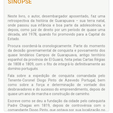
SINOPSE
Neste livro, o autor, desembargador aposentado, faz uma
retrospectiva da história de Guarapuava – sua terra natal,
onde passou sua infância e boa parte da adolescência, e
depois, como juiz de direito por um período de quase uma
década, até 1978, quando foi promovido para a Capital do
Estado.
Procura coordená-la cronologicamente. Parte do momento
da decisão governamental de conquista e povoamento dos
quase lendários Campos de Guarapuava, antigo território
espanhol da província de El Guairá, feita pelas Cartas Régias
de 1808 e 1809, com o fito de integrá-lo definitivamente ao
domínio português.
Fala sobre a expedição de conquista comandada pelo
Tenente-Coronel Diogo Pinto de Azevedo Portugal, bem
como sobre a força e determinação de vontade dos
desbravadores e do sucesso do empreendimento, depois de
quase um ano de marcha e construção de caminho.
Escreve como se deu a fundação da cidade pelo catequista
Padre Chagas em 1819, depois de controvérsia com o
comandante Diogo Pinto, que optava por sua localização no