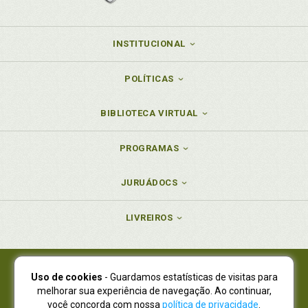
INSTITUCIONAL
POLÍTICAS
BIBLIOTECA VIRTUAL
PROGRAMAS
JURUÁDOCS
LIVREIROS
Uso de cookies
- Guardamos estatísticas de visitas para
Juruá Editora Ltda., CNPJ 77.535.508/0001-19
melhorar sua experiência de navegação. Ao continuar,
Juruá Informática Ltda., CNPJ 01.701.561/0001-80
você concorda com nossa
política de privacidade
.