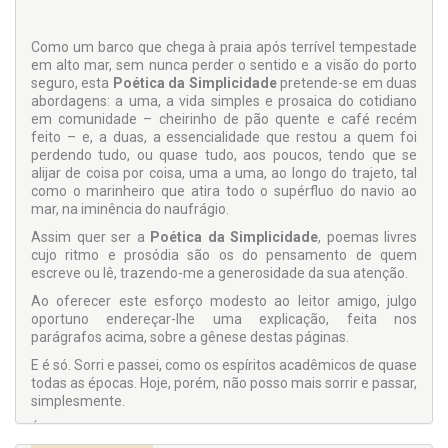
Como um barco que chega à praia após terrível tempestade
em alto mar, sem nunca perder o sentido e a visão do porto
seguro, esta
Poética da Simplicidade
pretende-se em duas
abordagens: a uma, a vida simples e prosaica do cotidiano
em comunidade – cheirinho de pão quente e café recém
feito – e, a duas, a essencialidade que restou a quem foi
perdendo tudo, ou quase tudo, aos poucos, tendo que se
alijar de coisa por coisa, uma a uma, ao longo do trajeto, tal
como o marinheiro que atira todo o supérfluo do navio ao
mar, na iminência do naufrágio.
Assim quer ser a
Poética da Simplicidade
, poemas livres
cujo ritmo e prosódia são os do pensamento de quem
escreve ou lê, trazendo-me a generosidade da sua atenção.
Ao oferecer este esforço modesto ao leitor amigo, julgo
oportuno endereçar-lhe uma explicação, feita nos
parágrafos acima, sobre a gênese destas páginas.
E é só. Sorri e passei, como os espíritos acadêmicos de quase
todas as épocas. Hoje, porém, não posso mais sorrir e passar,
simplesmente.
É que hoje, não mais cogito de crer, porque sei.