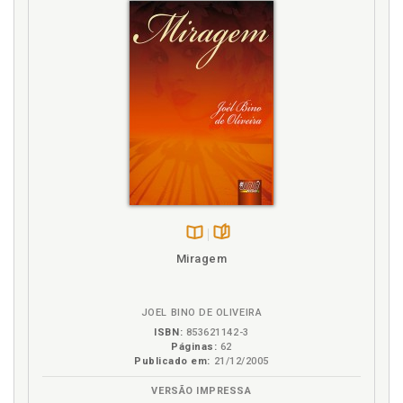
Disponível
páginas
Miragem
na
B.V.
JOEL BINO DE OLIVEIRA
ISBN:
853621142-3
Páginas:
62
Publicado em:
21/12/2005
VERSÃO IMPRESSA