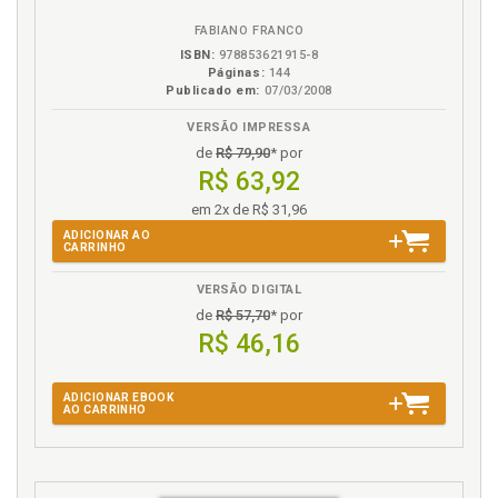
(Im)Precisão, p. 61
FABIANO FRANCO
Cobertor de Serenidade, p. 63
ISBN:
978853621915-8
Gestalt’s Prayer, p. 64
Páginas:
144
Publicado em:
07/03/2008
Momentos, p. 65
Deus e as Mães, p. 66
VERSÃO IMPRESSA
Eu e Deus, p. 69
de
R$ 79,90
* por
Sereno, p. 71
R$ 63,92
Manhãs, p. 73
em 2x de R$ 31,96
ADICIONAR AO
CARRINHO
VERSÃO DIGITAL
de
R$ 57,70
* por
R$ 46,16
ADICIONAR EBOOK
AO CARRINHO