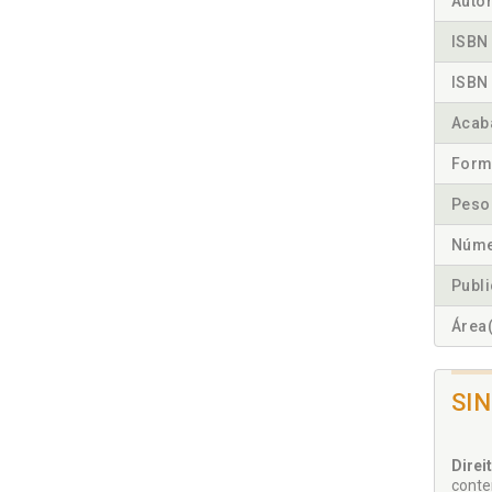
Autor
ISBN 
ISBN 
Acab
Form
Peso
Núme
Publ
Área(
SI
Direi
conte