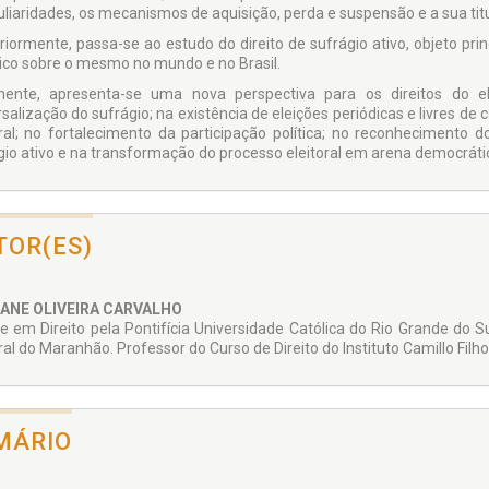
uliaridades, os mecanismos de aquisição, perda e suspensão e a sua tit
riormente, passa-se ao estudo do direito de sufrágio ativo, objeto prin
rico sobre o mesmo no mundo e no Brasil.
mente, apresenta-se uma nova perspectiva para os direitos do e
rsalização do sufrágio; na existência de eleições periódicas e livres de
oral; no fortalecimento da participação política; no reconhecimento do
gio ativo e na transformação do processo eleitoral em arena democráti
TOR(ES)
ANE OLIVEIRA CARVALHO
e em Direito pela Pontifícia Universidade Católica do Rio Grande do Su
ral do Maranhão. Professor do Curso de Direito do Instituto Camillo Filho
MÁRIO