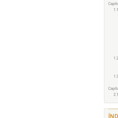
Capít
1.
1.
1.
Capít
2.
ÍN