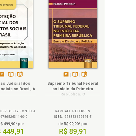
gos, p. 42
124
rdade dos antigos, p. 42
dade dos modernos, p. 46
disponível
Disponível
páginas
disponível
Disponível
páginas
ão Judicial dos
Supremo Tribunal Federal
em
na
em
na
Sociais no Brasil, A
no Início da Primeira
eBook
B.V.
eBook
B.V.
República, O
, p. 117
olítica e participação ativa da sociedade, da
LBERTO ELY FONTELA
RAPHAEL PETERSEN
13
978652631140-0
ISBN:
978853629444-5
R$ 499,90
* por
de
R$ 99,90
* por
 449,91
R$ 89,91