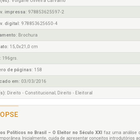
(es):
Volgane Oliveira Carvalho
v. impressa:
978853625597-2
v. digital:
978853625650-4
amento:
Brochura
ato:
15,0x21,0 cm
:
196grs.
ro de páginas:
158
icado em:
03/03/2016
s):
Direito - Constitucional; Direito - Eleitoral
NOPSE
tos Políticos no Brasil – O Eleitor no Século XXI
faz uma análise do
mporânea. Inicialmente, cuida de apresentar conceitos introdutórios ace