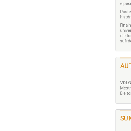
e pec
Poste
histó
Final
unive
eleit
sufrá
AU
VOLG
Mestr
Eleito
SU