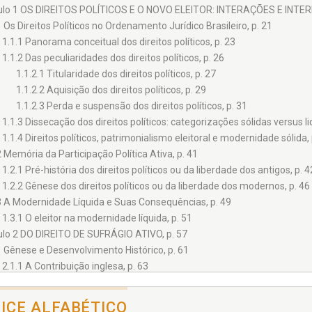
ulo 1 OS DIREITOS POLÍTICOS E O NOVO ELEITOR: INTERAÇÕES E INT
1 Os Direitos Políticos no Ordenamento Jurídico Brasileiro, p. 21
1.1.1 Panorama conceitual dos direitos políticos, p. 23
1.1.2 Das peculiaridades dos direitos políticos, p. 26
1.1.2.1 Titularidade dos direitos políticos, p. 27
1.1.2.2 Aquisição dos direitos políticos, p. 29
1.1.2.3 Perda e suspensão dos direitos políticos, p. 31
1.1.3 Dissecação dos direitos políticos: categorizações sólidas versus 
1.1.4 Direitos políticos, patrimonialismo eleitoral e modernidade sólida, 
2 Memória da Participação Política Ativa, p. 41
1.2.1 Pré-história dos direitos políticos ou da liberdade dos antigos, p. 4
1.2.2 Gênese dos direitos políticos ou da liberdade dos modernos, p. 46
3 A Modernidade Líquida e Suas Consequências, p. 49
1.3.1 O eleitor na modernidade líquida, p. 51
ulo 2 DO DIREITO DE SUFRÁGIO ATIVO, p. 57
1 Gênese e Desenvolvimento Histórico, p. 61
2.1.1 A Contribuição inglesa, p. 63
2.1.2 A Contribuição norte-americana, p. 66
2.1.3 A Contribuição francesa, p. 70
DICE ALFABÉTICO