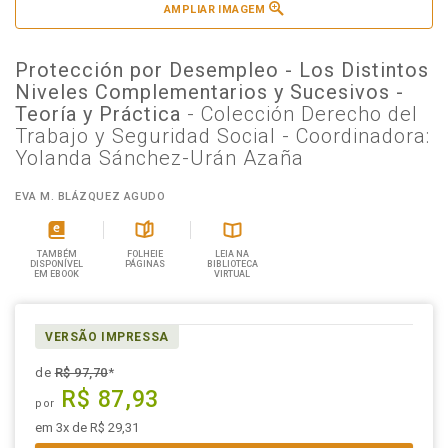
AMPLIAR IMAGEM
Protección por Desempleo - Los Distintos
Niveles Complementarios y Sucesivos -
Teoría y Práctica
- Colección Derecho del
Trabajo y Seguridad Social - Coordinadora:
Yolanda Sánchez-Urán Azaña
EVA M. BLÁZQUEZ AGUDO
TAMBÉM
FOLHEIE
LEIA NA
DISPONÍVEL
PÁGINAS
BIBLIOTECA
EM EBOOK
VIRTUAL
VERSÃO IMPRESSA
de
R$ 97,70
*
R$ 87,93
por
em 3x de R$ 29,31