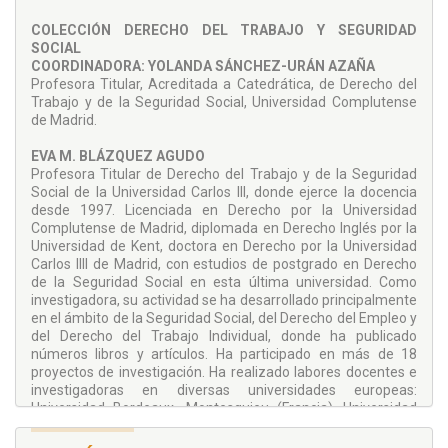
Por último se incluyen varios anexos con el objeto de
complementar la comprensión del tema. Se incluyen
COLECCIÓN DERECHO DEL TRABAJO Y SEGURIDAD
esquemas resumen de las principales notas analizadas, se
SOCIAL
añade un anexo con la principal bibliografía y, por último, se
COORDINADORA:
YOLANDA SÁNCHEZ-URÁN AZAÑA
recoge un repertorio de las sentencias fundamentales que
Profesora Titular, Acreditada a Catedrática, de Derecho del
se han utilizado a lo largo del trabajo.
Trabajo y de la Seguridad Social, Universidad Complutense
de Madrid.
EVA M. BLÁZQUEZ AGUDO
Profesora Titular de Derecho del Trabajo y de la Seguridad
Social de la Universidad Carlos III, donde ejerce la docencia
desde 1997. Licenciada en Derecho por la Universidad
Complutense de Madrid, diplomada en Derecho Inglés por la
Universidad de Kent, doctora en Derecho por la Universidad
Carlos IIII de Madrid, con estudios de postgrado en Derecho
de la Seguridad Social en esta última universidad. Como
investigadora, su actividad se ha desarrollado principalmente
en el ámbito de la Seguridad Social, del Derecho del Empleo y
del Derecho del Trabajo Individual, donde ha publicado
números libros y artículos. Ha participado en más de 18
proyectos de investigación. Ha realizado labores docentes e
investigadoras en diversas universidades europeas:
Universidad Bordeaux- Montesquieu (Francia), Universidad
de Nanterre X (París) y Universidad de Warwick (Gran
Bretaña).