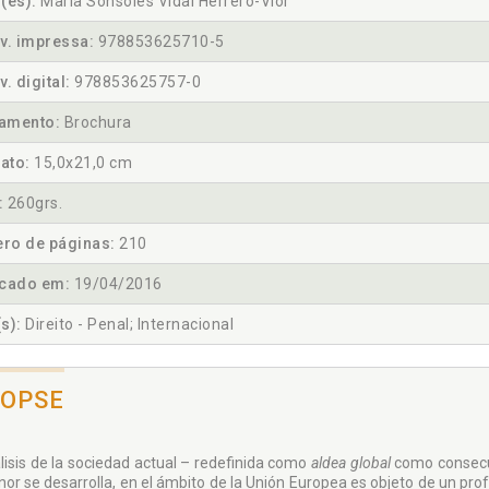
(es):
María Sonsoles Vidal Herrero-Vior
v. impressa:
978853625710-5
v. digital:
978853625757-0
amento:
Brochura
ato:
15,0x21,0 cm
:
260grs.
ro de páginas:
210
icado em:
19/04/2016
s):
Direito - Penal; Internacional
NOPSE
álisis de la sociedad actual – redefinida como
aldea global
como consecu
nor se desarrolla, en el ámbito de la Unión Europea es objeto de un prof