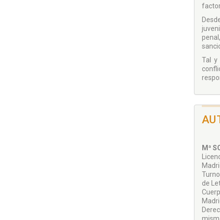
factor
Desde
juven
penal
sanci
Tal y
confl
respon
AU
Mª S
Licen
Madri
Turno
de Le
Cuerp
Madri
Derec
misma