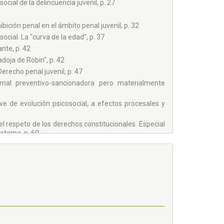
cial de la delincuencia juvenil, p. 27
ibición penal en el ámbito penal juvenil, p. 32
ocial. La "curva de la edad", p. 37
nte, p. 42
doja de Robin", p. 42
Derecho penal juvenil, p. 47
ormal preventivo-sancionadora pero materialmente
ve de evolución psicosocial, a efectos procesales y
l respeto de los derechos constitucionales. Especial
istema, p. 60
edidas según el caso concreto vs. Falta de asunción de
ctor. Experiencia negativa del sistema, p. 66
 EN LOS ALBORES DEL SIGLO XXI COMO CRITERIO
71
". La influencia de las tecnologías de la información y