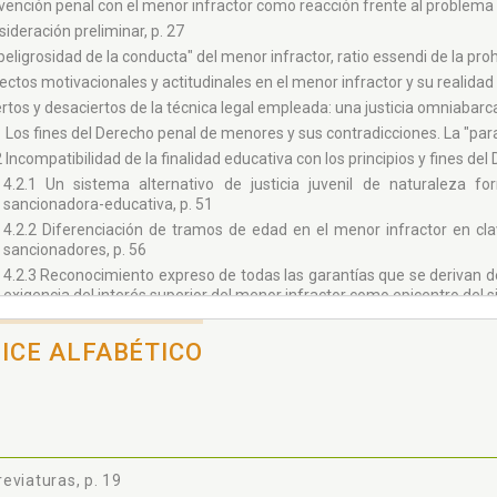
rvención penal con el menor infractor como reacción frente al problema so
ideración preliminar, p. 27
peligrosidad de la conducta" del menor infractor, ratio essendi de la proh
ctos motivacionales y actitudinales en el menor infractor y su realidad s
rtos y desaciertos de la técnica legal empleada: una justicia omniabarca
1 Los fines del Derecho penal de menores y sus contradicciones. La "para
2 Incompatibilidad de la finalidad educativa con los principios y fines del 
4.2.1 Un sistema alternativo de justicia juvenil de naturaleza f
sancionadora-educativa, p. 51
4.2.2 Diferenciación de tramos de edad en el menor infractor en cla
sancionadores, p. 56
4.2.3 Reconocimiento expreso de todas las garantías que se derivan de
exigencia del interés superior del menor infractor como epicentro del s
4.2.4 Un marco flexible de justicia en la adopción y ejecución de las m
la naturaleza penal de la ley con todas sus consecuencias, p. 63
DICE ALFABÉTICO
3 Especial consideración del derecho a la resocialización del menor infra
tulo II EL NUEVO CONTEXTO SOCIAL DE LA DELINCUENCIA JUVENIL
PRETATIVO DE LAS NORMAS JURÍDICAS, p. 71
erés criminológico y político-criminal de la adolescencia ante las TICs, p. 
finición de la sociedad moderna: la "aldea global" y "el universo digital
eviaturas, p. 19
municación en el menor de edad, p. 71