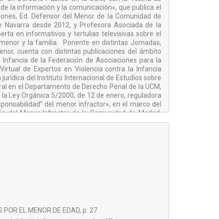
de la información y la comunicación», que publica el
iones, Ed. Defensor del Menor de la Comunidad de
de Navarra desde 2012, y Profesora Asociada de la
ta en informativos y tertulias televisivas sobre el
 menor y la familia. Ponente en distintas Jornadas,
nor, cuenta con distintas publicaciones del ámbito
 e Infancia de la Federación de Asociaciones para la
irtual de Expertos en Violencia contra la Infancia
jurídica del Instituto Internacional de Estudios sobre
ral en el Departamento de Derecho Penal de la UCM,
n la Ley Orgánica 5/2000, de 12 de enero, reguladora
ponsabilidad” del menor infractor», en el marco del
ón del Menor Infractor de la Comunidad de Madrid,
ad, habiendo sido propuesta para la obtención del
cio de la abogacía con la docencia universitaria y de
s Delincuentes en el Grado de Criminología de la
nal en la materia de Derecho Penal en los Máster de
e Navarra (UNAV).
 POR EL MENOR DE EDAD, p. 27