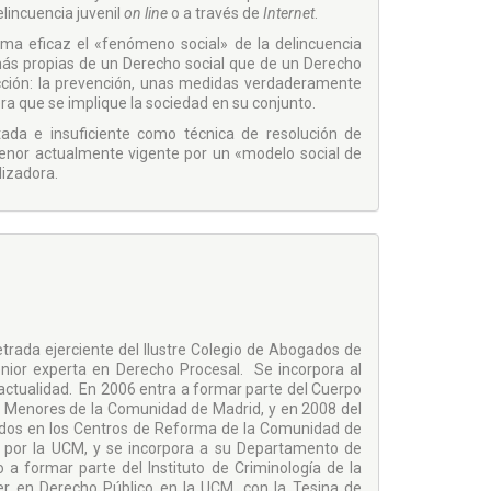
elincuencia juvenil
on line
o a través de
Internet
.
rma eficaz el «fenómeno social» de la delincuencia
 más propias de un Derecho social que de un Derecho
acción: la prevención, unas medidas verdaderamente
ra que se implique la sociedad en su conjunto.
tada e insuficiente como técnica de resolución de
menor actualmente vigente por un «modelo social de
lizadora.
rada ejerciente del Ilustre Colegio de Abogados de
nior experta en Derecho Procesal. Se incorpora al
actualidad. En 2006 entra a formar parte del Cuerpo
de Menores de la Comunidad de Madrid, y en 2008 del
nados en los Centros de Reforma de la Comunidad de
 por la UCM, y se incorpora a su Departamento de
 formar parte del Instituto de Criminología de la
 en Derecho Público en la UCM, con la Tesina de