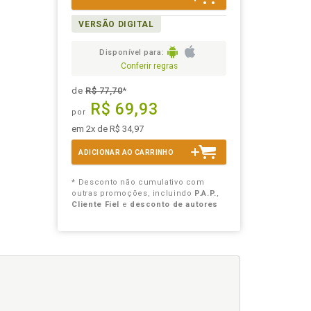
VERSÃO DIGITAL
Disponível para:
Conferir regras
de
R$ 77,70
*
R$ 69,93
por
em 2x de R$ 34,97
ADICIONAR AO CARRINHO
* Desconto não cumulativo com
outras promoções, incluindo
P.A.P.
,
Cliente Fiel
e
desconto de autores