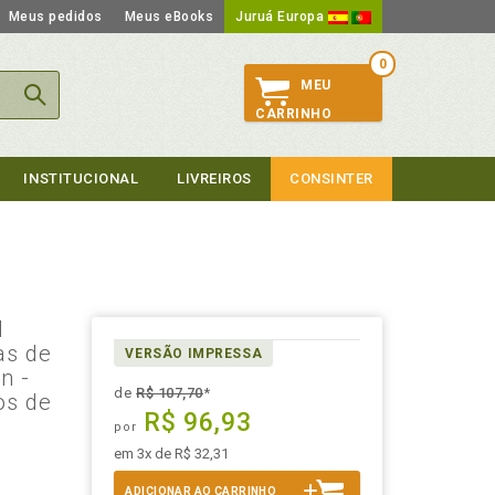
Meus pedidos
Meus eBooks
Juruá Europa
0
MEU
CARRINHO
INSTITUCIONAL
LIVREIROS
CONSINTER
l
as de
VERSÃO IMPRESSA
n -
de
R$ 107,70
*
os de
R$ 96,93
por
em 3x de R$ 32,31
ADICIONAR AO CARRINHO