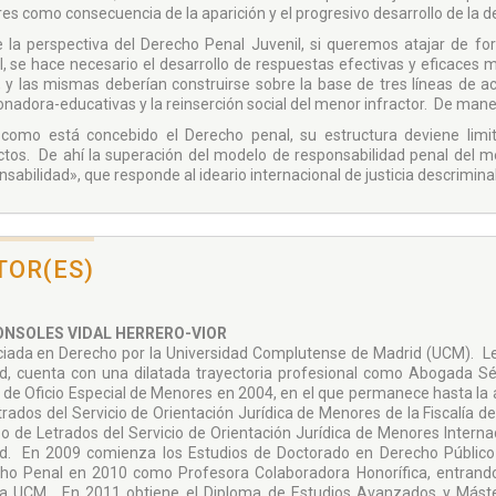
es como consecuencia de la aparición y el progresivo desarrollo de la d
 la perspectiva del Derecho Penal Juvenil, si queremos atajar de fo
il, se hace necesario el desarrollo de respuestas efectivas y eficaces
, y las mismas deberían construirse sobre la base de tres líneas de 
onadora-educativas y la reinserción social del menor infractor. De mane
 como está concebido el Derecho penal, su estructura deviene limi
ictos. De ahí la superación del modelo de responsabilidad penal del 
sabilidad», que responde al ideario internacional de justicia descrimina
TOR(ES)
ONSOLES VIDAL HERRERO-VIOR
ciada en Derecho por la Universidad Complutense de Madrid (UCM). Let
d, cuenta con una dilatada trayectoria profesional como Abogada Sé
 de Oficio Especial de Menores en 2004, en el que permanece hasta la 
trados del Servicio de Orientación Jurídica de Menores de la Fiscalía 
o de Letrados del Servicio de Orientación Jurídica de Menores Inter
d. En 2009 comienza los Estudios de Doctorado en Derecho Público
ho Penal en 2010 como Profesora Colaboradora Honorífica, entrando a
 UCM. En 2011 obtiene el Diploma de Estudios Avanzados y Máster