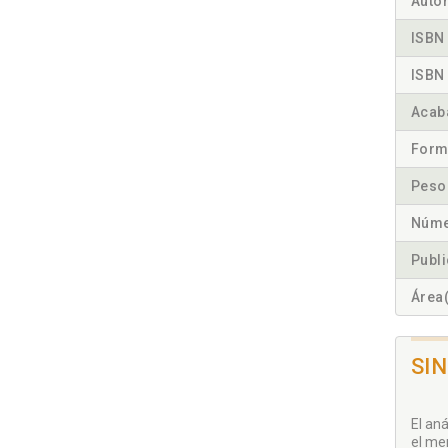
Autor
ISBN 
ISBN 
Acab
Form
Peso
Núme
Publ
Área(
SI
El an
el me