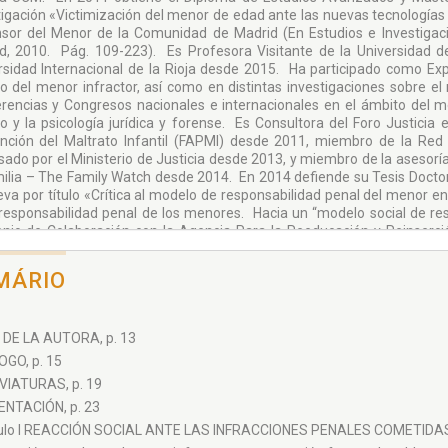
tigación «Victimización del menor de edad ante las nuevas tecnologías 
sor del Menor de la Comunidad de Madrid (En Estudios e Investigac
d, 2010. Pág. 109-223). Es Profesora Visitante de la Universidad 
rsidad Internacional de la Rioja desde 2015. Ha participado como Exper
o del menor infractor, así como en distintas investigaciones sobre el
rencias y Congresos nacionales e internacionales en el ámbito del me
ico y la psicología jurídica y forense. Es Consultora del Foro Justicia
nción del Maltrato Infantil (FAPMI) desde 2011, miembro de la Red V
ado por el Ministerio de Justicia desde 2013, y miembro de la asesoría 
milia – The Family Watch desde 2014. En 2014 defiende su Tesis Docto
leva por título «Crítica al modelo de responsabilidad penal del menor e
 responsabilidad penal de los menores. Hacia un “modelo social de res
nio de Colaboración con la Agencia Para la Reeducación y Reinserci
iendo la máxima calificación Sobresaliente Cum Laude por Unanimid
o Extraordinario de Doctorado. En la actualidad, compatibiliza el ejerci
MÁRIO
ado, impartiendo las asignaturas de Delincuencia Juvenil y Menore
rsidad Internacional de la Rioja (UNIR), y la asignatura de Praxis Pe
ado de Acceso a la Abogacía y Derecho de Empresa de la Universidad d
DE LA AUTORA, p. 13
GO, p. 15
IATURAS, p. 19
NTACIÓN, p. 23
ulo I REACCIÓN SOCIAL ANTE LAS INFRACCIONES PENALES COMETIDAS