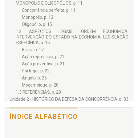
MONOPÓLIO E OLIGOPÓLIOS, p. 11
Concorrência perfeita, p. 11
Monopólio, p. 13
Oligopólio, p. 15
1.2 ASPECTOS LEGAIS: ORDEM ECONÔMICA;
INTERVENÇÃO DO ESTADO NA ECONOMIA; LEGISLAÇÃO
ESPECÍFICA, p. 16
Brasil, p. 17
Ação repressiva, p. 21
Ação preventiva, p. 21
Portugal, p. 22
Angola, p. 25
Moçambique, p. 28
1.3 REFERÊNCIAS, p. 29
Unidade 2 - HISTÓRICO DA DEFESA DA CONCORRÊNCIA, p. 33
2.1 ASPECTOS HISTÓRICOS, p. 33
Brasil, p. 33
ÍNDICE ALFABÉTICO
A Lei 8.884/1994, p. 36
A Lei 12.529/2011 e o Cade nos dias de hoje, p. 39
Portugal, p. 41