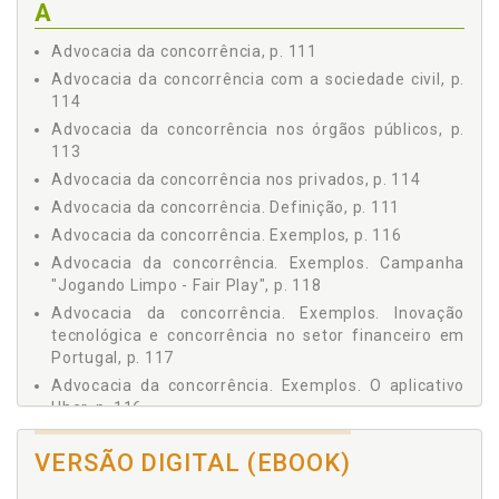
A
Angola, p. 45
Moçambique, p. 47
Advocacia da concorrência, p. 111
2.2 COOPERAÇÃO INTERNACIONAL, p. 49
Advocacia da concorrência com a sociedade civil, p.
International Competition Network (ICN), p. 51
114
Organização para a Cooperação e o Desenvolvimento
Advocacia da concorrência nos órgãos públicos, p.
Econômico (OCDE), p. 51
113
A Rede Europeia de Concorrência, p. 52
Advocacia da concorrência nos privados, p. 114
A Rede Lusófona da Concorrência, p. 53
Advocacia da concorrência. Definição, p. 111
Fórum Africano da Concorrência, p. 55
Advocacia da concorrência. Exemplos, p. 116
A cooperação internacional no controle de estruturas,
p. 55
Advocacia da concorrência. Exemplos. Campanha
A cooperação internacional no controle de condutas, p.
"Jogando Limpo - Fair Play", p. 118
57
Advocacia da concorrência. Exemplos. Inovação
2.3 REFERÊNCIAS, p. 58
tecnológica e concorrência no setor financeiro em
Unidade 3 - CONCEITOS E CRITÉRIOS DE NOTIFICAÇÃO, p. 61
Portugal, p. 117
3.1 ATOS DE CONCENTRAÇÃO: FUSÃO, AQUISIÇÃO, JOINT
Advocacia da concorrência. Exemplos. O aplicativo
VENTURE E OUTROS TIPOS, p. 61
Uber, p. 116
Fusão, p. 62
Advocacia da concorrência. Exemplos. O caso
Aquisição, p. 63
VERSÃO DIGITAL (EBOOK)
Denatran, p. 116
Incorporação, p. 63
Advocacia da concorrência. Exemplos. Sistemas