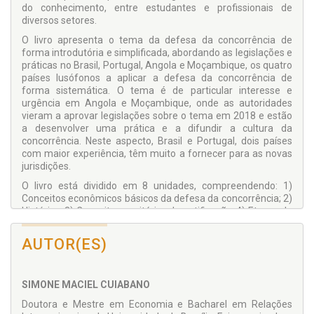
do conhecimento, entre estudantes e profissionais de
diversos setores.
O livro apresenta o tema da defesa da concorrência de
forma introdutória e simplificada, abordando as legislações e
práticas no Brasil, Portugal, Angola e Moçambique, os quatro
países lusófonos a aplicar a defesa da concorrência de
forma sistemática. O tema é de particular interesse e
urgência em Angola e Moçambique, onde as autoridades
vieram a aprovar legislações sobre o tema em 2018 e estão
a desenvolver uma prática e a difundir a cultura da
concorrência. Neste aspecto, Brasil e Portugal, dois países
com maior experiência, têm muito a fornecer para as novas
jurisdições.
O livro está dividido em 8 unidades, compreendendo: 1)
Conceitos econômicos básicos da defesa da concorrência; 2)
Histórico; 3) Conceitos e critérios de notificação; 4) Etapas de
análise de atos de concentração horizontais; 5) Condutas
anticoncorrenciais; 6) Cartel e práticas concertadas; 7)
AUTOR(ES)
Leniência e clemência; 8) Advocacia da concorrência. Cada
unidade contém questões básicas de fixação ao final e
referências bibliográficas, além de endereço eletrônico para
SIMONE MACIEL CUIABANO
pesquisas diretas.
Doutora e Mestre em Economia e Bacharel em Relações
A partir da Operação Lava Jato no Brasil e a difusão recente