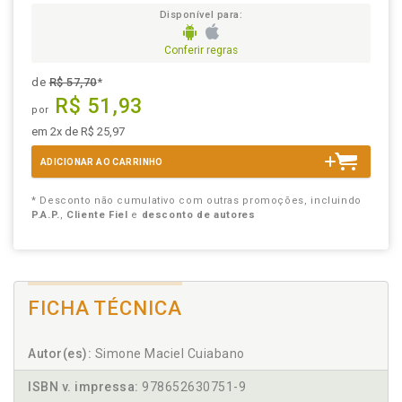
Disponível para:
Conferir regras
de
R$ 57,70
*
R$ 51,93
por
em 2x de R$ 25,97
ADICIONAR AO CARRINHO
* Desconto não cumulativo com outras promoções, incluindo
P.A.P.
,
Cliente Fiel
e
desconto de autores
FICHA TÉCNICA
Autor(es):
Simone Maciel Cuiabano
ISBN v. impressa:
978652630751-9