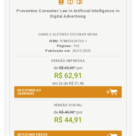
Faturamento, p. 65
disponível
Disponível
páginas
Preventive Consumer Law In Artificial Intelligence In
Fórum Africano da Concorrência, p. 55
em
na
Digital Advertising
eBook
B.V.
Fusão, p. 62
Fusão. Atos de concentração: fusão, aquisição, joint
venture e outros tipos, p. 61
CAMILO ALFONSO ESCOBAR MORA
ISBN:
978853629736-1
Páginas:
102
H
Publicado em:
20/07/2022
Histórico da defesa da concorrência, p. 33
VERSÃO IMPRESSA
de
R$ 69,90
* por
I
R$ 62,91
em 2x de R$ 31,46
Incorporação, p. 63
ADICIONAR AO
International Competition Network (ICN), p. 51
CARRINHO
Intervenção do Estado na economia. Aspectos
legais: ordem econômica; intervenção do Estado na
VERSÃO DIGITAL
economia; legislação específica, p. 16
de
R$ 49,90
* por
R$ 44,91
J
ADICIONAR EBOOK