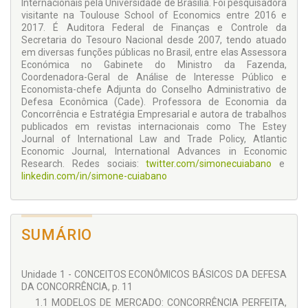
Internacionais pela Universidade de Brasília. Foi pesquisadora
da concorrência nos demais países lusófonos, o livro é de
visitante na Toulouse School of Economics entre 2016 e
extrema importância para amplificar a defesa da
2017. É Auditora Federal de Finanças e Controle da
concorrência de forma didática, podendo ser utilizado tanto
Secretaria do Tesouro Nacional desde 2007, tendo atuado
no meio acadêmico quanto profissional. A obra também é
em diversas funções públicas no Brasil, entre elas Assessora
destinada a um público diverso, envolvendo empresários,
Económica no Gabinete do Ministro da Fazenda,
advogados, administradores de empresa, estudantes de
Coordenadora-Geral de Análise de Interesse Público e
graduação e pós-graduação dos quatro países mencionados,
Economista-chefe Adjunta do Conselho Administrativo de
assim como demais interessados, que venham a ter contato
Defesa Econômica (Cade). Professora de Economia da
com o tema em língua portuguesa.
Concorrência e Estratégia Empresarial e autora de trabalhos
publicados em revistas internacionais como The Estey
Journal of International Law and Trade Policy, Atlantic
Economic Journal, International Advances in Economic
Research. Redes sociais:
twitter.com/simonecuiabano
e
linkedin.com/in/simone-cuiabano
SUMÁRIO
Unidade 1 - CONCEITOS ECONÔMICOS BÁSICOS DA DEFESA
DA CONCORRÊNCIA, p. 11
1.1 MODELOS DE MERCADO: CONCORRÊNCIA PERFEITA,