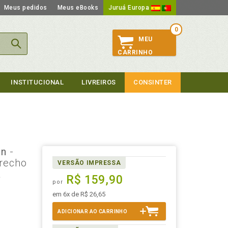
Meus pedidos
Meus eBooks
Juruá Europa
0
MEU
CARRINHO
INSTITUCIONAL
LIVREIROS
CONSINTER
en
-
erecho
VERSÃO IMPRESSA
a
R$ 159,90
por
em 6x de R$ 26,65
ADICIONAR AO CARRINHO