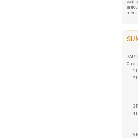
calif
artíc
media
SU
PARTE
Capítu
1 
2 
3 
4 
5 