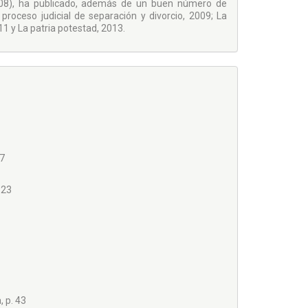
2008), ha publicado, además de un buen número de
l proceso judicial de separación y divorcio, 2009; La
1 y La patria potestad, 2013.
17
 23
, p. 43