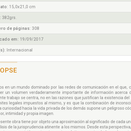
ato:
15,0x21,0 cm
:
382grs.
ro de páginas:
308
icado em:
19/09/2017
s):
Internacional
NOPSE
os en un mundo dominado por las redes de comunicación en el que, co
er un volumen verdaderamente importante de información acerca de 
nte trabajo se centra, no en las razones que justifican la existencia de
ímites legales impuestos al mismo, y es que la combinación de inconsci
a curiosidad hacia la vida privada de los demás supone un peligroso cóc
or, intimidad y propia imagen.
esente obra tiene por objeto una aproximación al significado de cada un
álisis de la jurisprudencia atinente a los mismos. Desde esta perspectiv