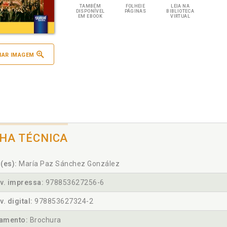
TAMBÉM
FOLHEIE
LEIA NA
DISPONÍVEL
PÁGINAS
BIBLIOTECA
EM EBOOK
VIRTUAL
IAR IMAGEM
CHA TÉCNICA
(es):
María Paz Sánchez González
v. impressa:
978853627256-6
v. digital:
978853627324-2
amento:
Brochura