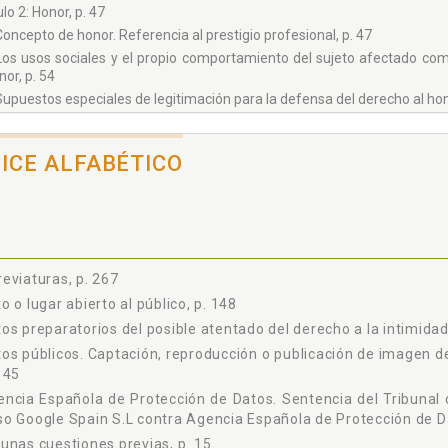
lo 2: Honor, p. 47
Concepto de honor. Referencia al prestigio profesional, p. 47
Los usos sociales y el propio comportamiento del sujeto afectado como
nor, p. 54
Supuestos especiales de legitimación para la defensa del derecho al hon
A) Derecho al honor de las personas fallecidas, p. 64
B) Derecho al honor de las personas jurídicas, p. 66
DICE ALFABÉTICO
Intromisiones ilegítimas en el derecho al honor, p. 70
A) Atribución indebida de la condición de moroso, p. 71
B) Incoación de expedientes administrativos o judiciales sancionadores,
C) Atribución pública de hechos de relevancia penal, p. 75
D) Ofensa constitutiva de intromisión ilegítima del derecho al honor, p. 
eviaturas, p. 267
pítulo 3: Intimidad, p. 83
o o lugar abierto al público, p. 148
Concepto de intimidad, p. 87
os preparatorios del posible atentado del derecho a la intimidad
A) Delimitación de la noción a través de su contenido, p. 87
B) Proyecciones del derecho a la intimidad, p. 91
os públicos. Captación, reproducción o publicación de imagen de
145
a) Intimidad corporal, p. 91
b) Intimidad patrimonial, p. 94
ncia Española de Protección de Datos. Sentencia del Tribunal 
o Google Spain S.L contra Agencia Española de Protección de Da
c) Intimidad medioambiental, p. 96
unas cuestiones previas, p. 15
d) Intimidad laboral, p. 98