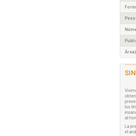
Form
Peso
Núme
Publ
Área(
SI
Vivim
obten
prese
los l
insan
al hon
La pr
el an