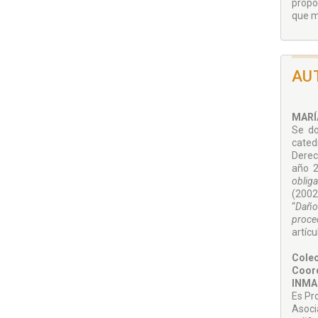
propo
que m
AU
MARÍ
Se do
cated
Derec
año 2
obliga
(2002)
“
Daños
proce
artícu
Colec
Coor
INMA
Es Pr
Asoci