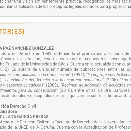
rcionar una visión eminentemente práctica, recogiendo los más recie
odulan la aplicación de los preceptos legales dictados para proporcion
TOR(ES)
A PAZ SÁNCHEZ GONZÁLEZ
ctoró en Derecho en 1989, obteniendo el premio extraordinario de
ráticos de Universidad, desarrollando sus tareas docentes e investigad
ho Privado de la Universidad de Cádiz. Cuenta en la actualidad con cuatr
012). Es autora de un buen número de publicaciones entre las q
ciones contractuales en la Constitución
” (1991), “
La impropiamente llamad
, “
La extinción del Derecho a la pensión compensatoria
” (2005), “
Los 
 y especies cinegéticas
” (2009), “
Régimen de Adopción de acuerdos en m
dimientos para su consecución
” (2016), entre otras. La Dra. Sánche
los doctrinales y de capítulos de libros que versan sobre distintos ámbito
ción Derecho Civil
dinadora
CULADA GARCÍA PRESAS
ofesora de Derecho Civil en la Facultad de Derecho de la Universidad d
ado de la UNED de A Coruña. Cuenta con la Acreditación de Profesora