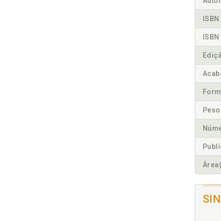
Autor
ISBN 
ISBN 
Ediç
Acab
Form
Peso
Núme
Publ
Área(
SI