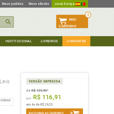
Meus pedidos
Meus eBooks
Juruá Europa
0
MEU
CARRINHO
INSTITUCIONAL
LIVREIROS
CONSINTER
Leis
VERSÃO IMPRESSA
de
R$ 129,90
*
R$ 116,91
por
O CÓDIGO
em 4x de R$ 29,23
ADICIONAR AO CARRINHO