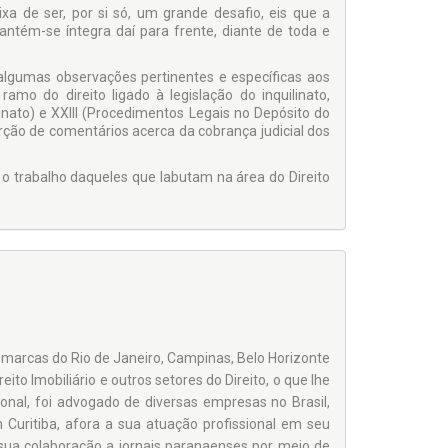
a de ser, por si só, um grande desafio, eis que a
ntém-se íntegra daí para frente, diante de toda e
algumas observações pertinentes e específicas aos
amo do direito ligado à legislação do inquilinato,
inato) e XXIII (Procedimentos Legais no Depósito do
erção de comentários acerca da cobrança judicial dos
r o trabalho daqueles que labutam na área do Direito
marcas do Rio de Janeiro, Campinas, Belo Horizonte
ito Imobiliário e outros setores do Direito, o que lhe
ional, foi advogado de diversas empresas no Brasil,
 Curitiba, afora a sua atuação profissional em seu
 sua colaboração a jornais paranaenses por meio de