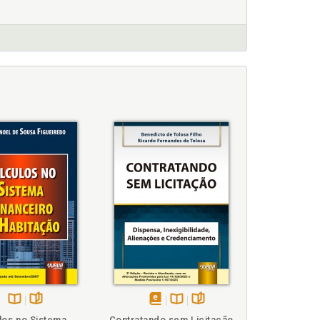
. 135
ósito do aluguel, p. 171
los de formulários, p. 208
Disponível
páginas
disponível
Disponível
páginas
los no Sistema
Contratando sem Licitação