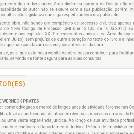
çamento de um livro numa área dinâmica como a do Direito não deix
nsabilidade do autor não se exaure com a sua publicação, porém, ma
er alteração legislativa que diga respeito ao livro ora publicado.
sente obra, não sendo um compêndio de processo civil, traz apenas 
os do Novo Código de Processo Civil (Lei 13.105, de 16.03.2015) ao r
ipalmente nos capítulos XX (Procedimentos Judiciais na Área do Inquil
el em Juízo), sem prejuízo de outra alteração no texto do livro e a ins
éis, que não constavam nas edições anteriores da obra.
a-se, pois, que esta nova versão da obra possa contribuir para facilita
iário, servindo de fonte segura para as suas consultas.
TOR(ES)
E WERNECK PRATES
or, como advogado e mercê de longos anos de atividade forense nas Co
tiba, teve a oportunidade de atuar em diversos processos na área do Dire
ciou uma vasta experiência jurídica. Ao longo de sua atividade profiss
 criado e chefiado o Departamento Jurídico Próprio de Imobiliária em
tório em Curitiba e outras cidades, onde residiu. Também empresta a