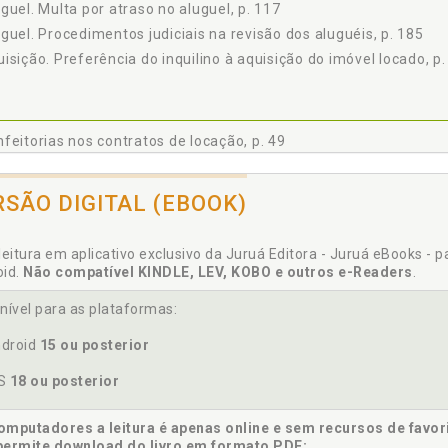
guel. Multa por atraso no aluguel, p. 117
guel. Procedimentos judiciais na revisão dos aluguéis, p. 185
isição. Preferência do inquilino à aquisição do imóvel locado, p.
feitorias nos contratos de locação, p. 49
RSÃO DIGITAL (EBOOK)
ta. Direito de preferência. Modelos de formulários, p. 193
ção nos contratos de locação, p. 99
leitura em aplicativo exclusivo da Juruá Editora - Juruá eBooks - 
oid.
Não compatível KINDLE, LEV, KOBO e outros e-Readers
.
/02. Lei 10.406/02. Artigos, p. 229
/02. Lei 10.406/02. Livro complementar. Art. 2.036, p. 230
nível para as plataformas:
são fiduciária de quotas de fundo de investimento, p. 103
droid
15 ou posterior
rança de aluguéis em juízo, p. 162
signação. Aluguel e acessórios. Modelos de formulários, p. 208
OS
18 ou posterior
trato de locação, p. 29
trato de locação. Caução, p. 99
mputadores a leitura é apenas online e sem recursos de favor
permite download do livro em formato PDF;