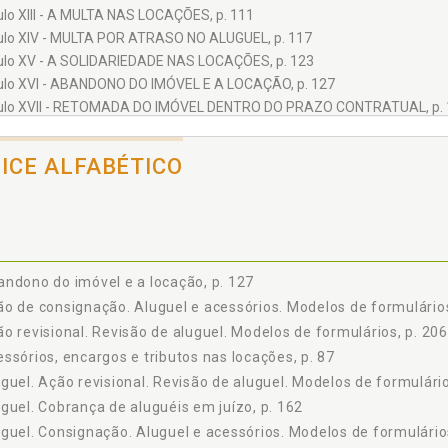
ulo XIII - A MULTA NAS LOCAÇÕES, p. 111
ulo XIV - MULTA POR ATRASO NO ALUGUEL, p. 117
ulo XV - A SOLIDARIEDADE NAS LOCAÇÕES, p. 123
ulo XVI - ABANDONO DO IMÓVEL E A LOCAÇÃO, p. 127
ulo XVII - RETOMADA DO IMÓVEL DENTRO DO PRAZO CONTRATUAL, p. 
ulo XVIII - REPARAÇÃO DE DANOS NOS IMÓVEIS LOCADOS, p. 141
ulo XIX - CRIMES E CONTRAVENÇÕES NAS LOCAÇÕES, p. 143
DICE ALFABÉTICO
ulo XX - OS PROCEDIMENTOS JUDICIAIS NA ÁREA DO INQUILINATO, p. 1
ulo XXI - A DENÚNCIA VAZIA NAS LOCAÇÕES, p. 167
ulo XXII - PROCEDIMENTOS JUDICIAIS E EXTRAJUDICIAIS NO DEPÓSITO 
ulo XXIII - EXECUÇÃO DAS SENTENÇAS DE DESPEJO, p. 179
ulo XXIV - PROCEDIMENTOS JUDICIAIS NA REVISÃO DOS ALUGUÉIS, p. 
ndono do imóvel e a locação, p. 127
LOS DE FORMULÁRIOS, p. 191
o de consignação. Aluguel e acessórios. Modelos de formulários
LAÇÃO, p. 211
o revisional. Revisão de aluguel. Modelos de formulários, p. 206
ssórios, encargos e tributos nas locações, p. 87
guel. Ação revisional. Revisão de aluguel. Modelos de formulário
guel. Cobrança de aluguéis em juízo, p. 162
guel. Consignação. Aluguel e acessórios. Modelos de formulários