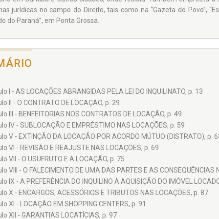
ias jurídicas no campo do Direito, tais como na “Gazeta do Povo”, “E
do do Paraná”, em Ponta Grossa.
MÁRIO
ulo I - AS LOCAÇÕES ABRANGIDAS PELA LEI DO INQUILINATO, p. 13
ulo II - O CONTRATO DE LOCAÇÃO, p. 29
ulo III - BENFEITORIAS NOS CONTRATOS DE LOCAÇÃO, p. 49
ulo IV - SUBLOCAÇÃO E EMPRÉSTIMO NAS LOCAÇÕES, p. 59
ulo V - EXTINÇÃO DA LOCAÇÃO POR ACORDO MÚTUO (DISTRATO), p. 6
ulo VI - REVISÃO E REAJUSTE NAS LOCAÇÕES, p. 69
ulo VII - O USUFRUTO E A LOCAÇÃO, p. 75
ulo VIII - O FALECIMENTO DE UMA DAS PARTES E AS CONSEQUÊNCIAS 
ulo IX - A PREFERÊNCIA DO INQUILINO À AQUISIÇÃO DO IMÓVEL LOCADO,
ulo X - ENCARGOS, ACESSÓRIOS E TRIBUTOS NAS LOCAÇÕES, p. 87
ulo XI - LOCAÇÃO EM SHOPPING CENTERS, p. 91
ulo XII - GARANTIAS LOCATÍCIAS, p. 97