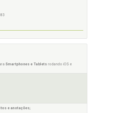
 83
para
Smartphones e Tablets
rodando iOS e
itos e anotações;