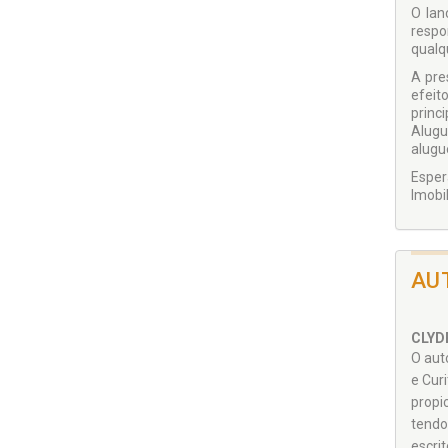
O lan
respo
qualqu
A pre
efeit
princ
Alugu
alugu
Esper
Imobil
AU
CLYD
O aut
e Curi
propi
tendo
escri