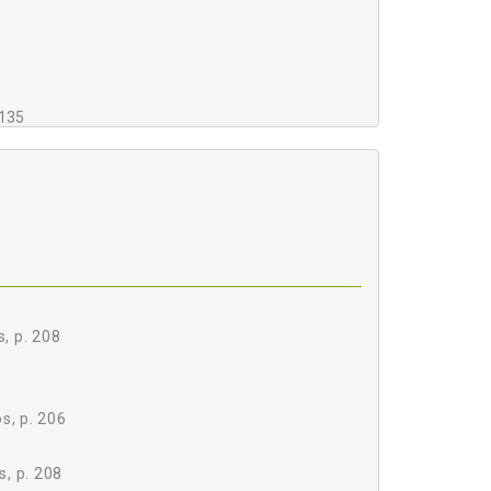
135
49
DO ALUGUEL, p. 171
185
, p. 208
s, p. 206
, p. 208