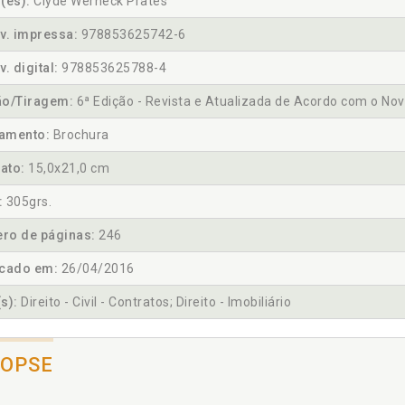
(es):
Clyde Werneck Prates
v. impressa:
978853625742-6
v. digital:
978853625788-4
ão/Tiragem:
6ª Edição - Revista e Atualizada de Acordo com o Nov
amento:
Brochura
ato:
15,0x21,0 cm
:
305grs.
ro de páginas:
246
icado em:
26/04/2016
s):
Direito - Civil - Contratos; Direito - Imobiliário
NOPSE