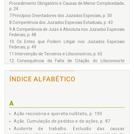
Procedimento Obrigatório e Causas de Menor Complexidade,
p. 24
7 Princípios Orientadores dos Juizados Especiais, p. 30
8 Competência dos Juizados Especiais Estaduais, p. 43
9 A Competência de Juízo é Absoluta nos Juizados Especiais
Federais, p. 48
10 Os Entes que Podem Litigar nos Juizados Especiais
Federais, p. 49
11 Intervenção de Terceiros e Litisconsórcio, p. 65
12 Consequência da Falta de Citação do Litisconsorte
Passivo Necessário, p. 72
13 Limite de Alçada de 60 Salários Mínimos dos Juizados
ÍNDICE ALFABÉTICO
Especiais Federais, p. 75
14 Causas Excluídas da Competência dos Juizados Especiais
Federais Cíveis, p. 90
15 Competência Territorial, p. 96
A
16 Fase de Conhecimento no Procedimento dos JEFC, p. 103
17 Dos Recursos, p. 168
Ação rescisória e querella nullitatis, p. 190
18 Reclamação, p. 189
Ação. Cumulação de pedidos e de ações, p. 87
19 Ação Rescisória e Querella Nullitatis, p. 190
Acidente de trabalho. Exclusão das causas
20 Competência Funcional Horizontal, p. 192