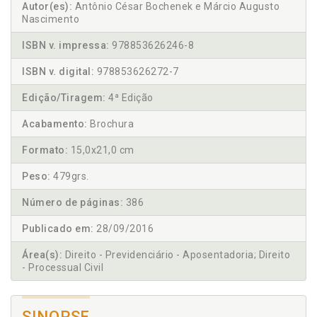
Autor(es):
Antônio César Bochenek e Márcio Augusto
Nascimento
ISBN v. impressa:
978853626246-8
ISBN v. digital:
978853626272-7
Edição/Tiragem:
4ª Edição
Acabamento:
Brochura
Formato:
15,0x21,0 cm
Peso:
479grs.
Número de páginas:
386
Publicado em:
28/09/2016
Área(s):
Direito - Previdenciário - Aposentadoria; Direito
- Processual Civil
SINOPSE