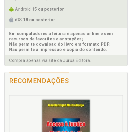
antecipação da tutela, p. 112
Apresentação da Justiça Federal, p. 14
Android
15 ou posterior
Atividade especial. Prova de exercício de atividade
iOS
18 ou posterior
especial e o cancela-mento da Súmula 32 da TNU, p.
148
Em computadores a leitura é apenas online e sem
Atividade rural. Início de prova material em atividade
recursos de favoritos e anotações;
rural, p. 134
Não permite download do livro em formato PDF;
Atos e prazos processuais, p. 104
Não permite a impressão e cópia do conteúdo.
Audiência de instrução e julgamento, p. 153
Compra apenas via site da Juruá Editora.
Autocomposição. Juizados Especiais. Princípios
orientadores, p. 33
RECOMENDAÇÕES
B
Boa-fé. Valores recebidos de boa-fé em razão de
decisão judicial posteriormente reformada, p. 119
C
Carta precatória e rogatória, p. 123
Casos práticos: principais matérias discutidas nos