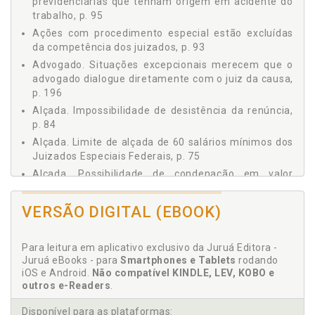
previdenciárias que tenham origem em acidente do
21 Competência para Apreciar Mandado de Segurança
trabalho, p. 95
Contra as Decisões Proferidas no Âmbito dos Juizados
Ações com procedimento especial estão excluídas
Especiais Federais, p. 194
da competência dos juizados, p. 93
22 Sobrestamento dos Processos com Reconhecimento de
Advogado. Situações excepcionais merecem que o
Repercussão Geral no STF ou no STJ, p. 197
advogado dialogue diretamente com o juiz da causa,
23 Conflito de Competência, p. 200
p. 196
24 Competência para a Correição Parcial, p. 203
Alçada. Impossibilidade de desistência da renúncia,
25 Limitação da Competência, p. 204
p. 84
26 A Redistribuição dos Feitos, p. 205
Alçada. Limite de alçada de 60 salários mínimos dos
27 A Necessidade de Ampliação dos Juizados Especiais, p.
Juizados Especiais Federais, p. 75
206
Alçada. Possibilidade de condenação em valor
28 Casos Práticos: Principais Matérias Discutidas nos
Juizados Especiais Federais Cíveis, p. 208
superior a 60 salários mí-nimos, p. 86
REFERÊNCIAS, p. 359
Alçada. Renúncia a valor excedente a 60 salários
VERSÃO DIGITAL (EBOOK)
mínimos, p. 83
Alçada. Renúncia parcial, expressa ou tácita, sobre
Para leitura em aplicativo exclusivo da Juruá Editora -
prestações ou vincen-das, p. 85
Juruá eBooks - para
Smartphones e Tablets
rodando
Amicus curiae, p. 71
iOS e Android.
Não compatível KINDLE, LEV, KOBO e
outros e-Readers
.
Antecipação da tutela de ofício, p. 113
Antecipação de tutela. Medida cautelar e
Disponível para as plataformas: