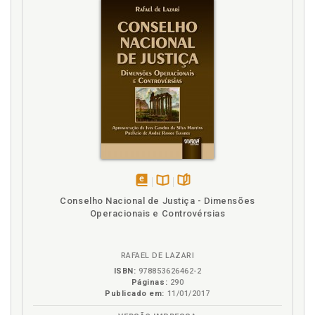
Qualificação registral do Auto de Demarcação
Urbanística, p. 100
R
Referências, p. 139
Registro do projeto de regularização fundiária, p.
107
Registro dos Títulos de Legitimação de Posse, p. 108
Registro. Qualificação registral do Auto de
Demarcação Urbanística, p. 100
Regularização fundiária, p. 91
Regularização fundiária. Aspectos gerais do
disponível
Disponível
páginas
Conselho Nacional de Justiça - Dimensões
procedimento, p. 95
em
na
Operacionais e Controvérsias
eBook
B.V.
Regularização fundiária. Procedimentos de
regularização fundiária da Lei 11.977/2009, p. 95
Regularização fundiária. Projeto de regularização
RAFAEL DE LAZARI
fundiária, p. 105
ISBN:
978853626462-2
Páginas:
290
Regularização fundiária. Registro do projeto de
Publicado em:
11/01/2017
regularização fundiária, p. 107