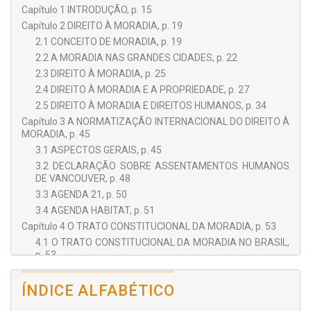
Capítulo 1 INTRODUÇÃO, p. 15
Capítulo 2 DIREITO À MORADIA, p. 19
2.1 CONCEITO DE MORADIA, p. 19
2.2 A MORADIA NAS GRANDES CIDADES, p. 22
2.3 DIREITO À MORADIA, p. 25
2.4 DIREITO À MORADIA E A PROPRIEDADE, p. 27
2.5 DIREITO À MORADIA E DIREITOS HUMANOS, p. 34
Capítulo 3 A NORMATIZAÇÃO INTERNACIONAL DO DIREITO À
MORADIA, p. 45
3.1 ASPECTOS GERAIS, p. 45
3.2 DECLARAÇÃO SOBRE ASSENTAMENTOS HUMANOS
DE VANCOUVER, p. 48
3.3 AGENDA 21, p. 50
3.4 AGENDA HABITAT, p. 51
Capítulo 4 O TRATO CONSTITUCIONAL DA MORADIA, p. 53
4.1 O TRATO CONSTITUCIONAL DA MORADIA NO BRASIL,
p. 53
4.2 FUNÇÃO SOCIAL DA PROPRIEDADE E DA POSSE, p. 61
Capítulo 5 PROCESSO DE URBANIZAÇÃO NO BRASIL E O
ÍNDICE ALFABÉTICO
ACESSO À MORADIA, p. 69