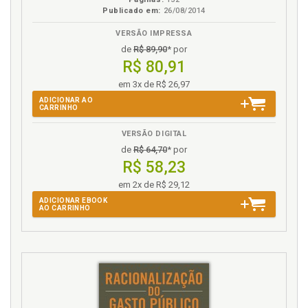
Publicado em:
26/08/2014
Emissão dos Títulos de Legitimação de Posse, p. 108
Estatuto da Cidade, p. 78
VERSÃO IMPRESSA
de
R$ 89,90
* por
F
R$ 80,91
em 3x de R$ 26,97
Função social da propriedade e da posse, p. 61
ADICIONAR AO
CARRINHO
G
VERSÃO DIGITAL
Grandes cidades. Moradia nas grandes cidades, p. 22
de
R$ 64,70
* por
R$ 58,23
I
em 2x de R$ 29,12
Impugnação do Auto de Demarcação Urbanística, p.
ADICIONAR EBOOK
AO CARRINHO
103
Introdução, p. 15
L
Legitimação de posse. Emissão dos Títulos de
Legitimação de Posse, p. 108