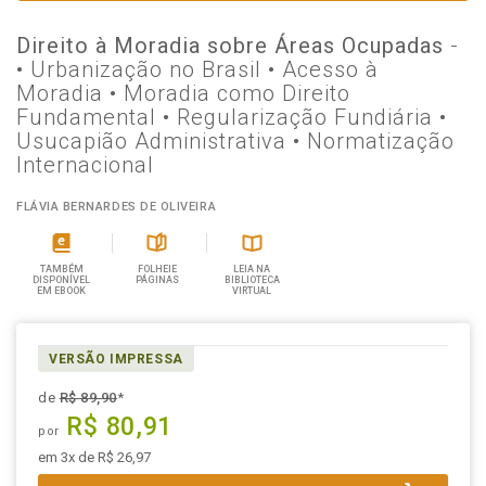
Direito à Moradia sobre Áreas Ocupadas
-
• Urbanização no Brasil • Acesso à
Moradia • Moradia como Direito
Fundamental • Regularização Fundiária •
Usucapião Administrativa • Normatização
Internacional
FLÁVIA BERNARDES DE OLIVEIRA
TAMBÉM
FOLHEIE
LEIA NA
DISPONÍVEL
PÁGINAS
BIBLIOTECA
EM EBOOK
VIRTUAL
VERSÃO IMPRESSA
de
R$ 89,90
*
R$ 80,91
por
em 3x de R$ 26,97