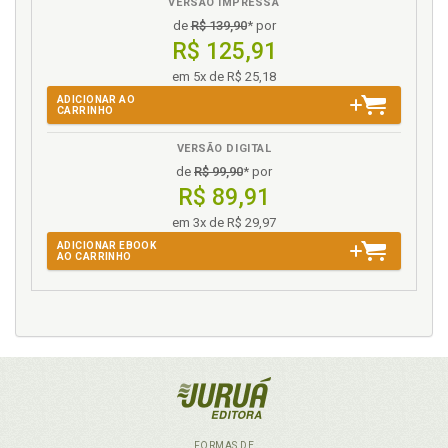
VERSÃO IMPRESSA
Requerimento do reconhecimento da conversão de
posse, p. 110
de
R$ 139,90
* por
R$ 125,91
S
em 5x de R$ 25,18
ADICIONAR AO
Sigla. Lista de siglas e abreviaturas, p. 13
CARRINHO
VERSÃO DIGITAL
de
R$ 99,90
* por
R$ 89,91
em 3x de R$ 29,97
ADICIONAR EBOOK
AO CARRINHO
FORMAS DE