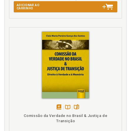
N
ADICIONAR AO
CARRINHO
Normatização internacional do direito à moradia, p.
45
Normatização internacional do direito à moradia.
Aspectos gerais, p. 45
Notificação dos confrontantes, p. 102
Notificação dos proprietários e detentores de
direitos reais, p. 102
P
Posse. Emissão dos Títulos de Legitimação de
Posse, p. 108
Posse. Função social da propriedade e da posse, p.
61
Posse. Registro dos Títulos de Legitimação de
Posse, p. 108
disponível
Disponível
páginas
Posse. Requerimento do reconhecimento da
Comissão da Verdade no Brasil & Justiça de
em
na
Transição
conversão de posse, p. 110
eBook
B.V.
Posse. Usucapião administrativa. Registro do