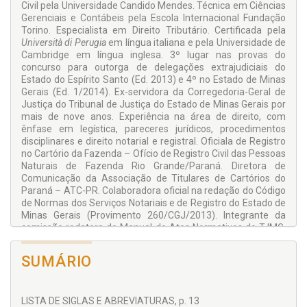
Civil pela Universidade Candido Mendes. Técnica em Ciências
Gerenciais e Contábeis pela Escola Internacional Fundação
Torino. Especialista em Direito Tributário. Certificada pela
Università di Perugia
em língua italiana e pela Universidade de
Cambridge em língua inglesa. 3º lugar nas provas do
concurso para outorga de delegações extrajudiciais do
Estado do Espírito Santo (Ed. 2013) e 4º no Estado de Minas
Gerais (Ed. 1/2014). Ex-servidora da Corregedoria-Geral de
Justiça do Tribunal de Justiça do Estado de Minas Gerais por
mais de nove anos. Experiência na área de direito, com
ênfase em legística, pareceres jurídicos, procedimentos
disciplinares e direito notarial e registral. Oficiala de Registro
no Cartório da Fazenda – Ofício de Registro Civil das Pessoas
Naturais de Fazenda Rio Grande/Paraná. Diretora de
Comunicação da Associação de Titulares de Cartórios do
Paraná – ATC-PR. Colaboradora oficial na redação do Código
de Normas dos Serviços Notariais e de Registro do Estado de
Minas Gerais (Provimento 260/CGJ/2013). Integrante da
comissão redatora do Manual de Atos Normativos do TJMG.
Autora do Manual de Rotinas de Secretaria de Juízo com
competência Cível e Infracional da Infância e da Juventude.
SUMÁRIO
LISTA DE SIGLAS E ABREVIATURAS, p. 13