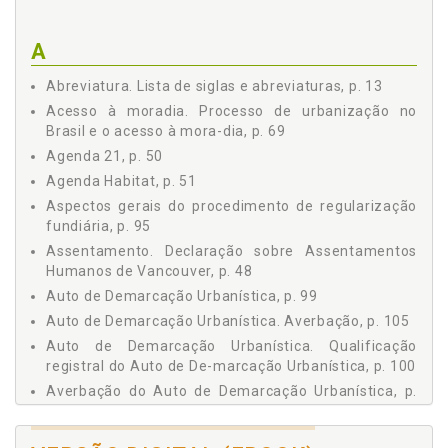
5.1 HISTÓRICO GERAL, p. 69
5.2 MIGRAÇÃO, URBANIZAÇÃO E MORADIA, p. 74
A
5.3 ESTATUTO DA CIDADE, p. 78
Capítulo 6 LEI 11.977/2009, p. 85
Abreviatura. Lista de siglas e abreviaturas, p. 13
6.1 VISÃO PANORÂMICA, p. 85
Acesso à moradia. Processo de urbanização no
6.2 A REGULARIZAÇÃO FUNDIÁRIA, p. 91
Brasil e o acesso à mora-dia, p. 69
6.3 PROCEDIMENTOS DE REGULARIZAÇÃO FUNDIÁRIA DA
Agenda 21, p. 50
LEI 11.977/2009, p. 95
Agenda Habitat, p. 51
6.3.1 Aspectos Gerais do Procedimento de
Regularização Fundiária, p. 95
Aspectos gerais do procedimento de regularização
fundiária, p. 95
6.3.2 Auto de Demarcação Urbanística, p. 99
6.3.3 Qualificação Registral do Auto de Demarcação
Assentamento. Declaração sobre Assentamentos
Urbanística, p. 100
Humanos de Vancouver, p. 48
6.3.4 Notificação dos Proprietários e Detentores de
Auto de Demarcação Urbanística, p. 99
Direitos Reais, p. 102
Auto de Demarcação Urbanística. Averbação, p. 105
6.3.5 Notificação dos Confrontantes, p. 102
Auto de Demarcação Urbanística. Qualificação
6.3.6 Impugnação do Auto de Demarcação Urbanística,
registral do Auto de De-marcação Urbanística, p. 100
p. 103
Averbação do Auto de Demarcação Urbanística, p.
6.3.7 Convite para Tentativa de Entendimento, p. 104
105
6.3.8 Averbação do Auto de Demarcação Urbanística,
p. 105