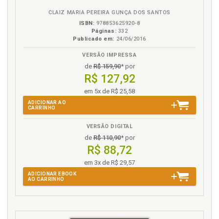
reconhecimento da conver-são de posse em
CLAIZ MARIA PEREIRA GUNÇA DOS SANTOS
propriedade, p. 125
ISBN:
978853625920-8
Procedimentos de regularização fundiária da Lei
Páginas:
332
11.977/2009, p. 95
Publicado em:
24/06/2016
Processo de urbanização no Brasil e o acesso à
VERSÃO IMPRESSA
moradia, p. 69
de
R$ 159,90
* por
Processo de urbanização no Brasil e o acesso à
R$ 127,92
moradia. Histórico geral, p. 69
em 5x de R$ 25,58
Projeto de regularização fundiária, p. 105
ADICIONAR AO
Propriedade. Direito à moradia e a propriedade, p. 27
CARRINHO
Propriedade. Função social da propriedade e da
VERSÃO DIGITAL
posse, p. 61
de
R$ 110,90
* por
Propriedade. Usucapião administrativa. Registro do
R$ 88,72
reconhecimento da conersão de posse em
propriedade, p. 125
em 3x de R$ 29,57
Proprietário. Notificação dos proprietários e
ADICIONAR EBOOK
AO CARRINHO
detentores de direitos reais, p. 102
Q