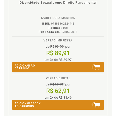
disponível
Disponível
páginas
STF. Humorismo no contexto da jurisprudência do
Diversidade Sexual como Direito Fundamental
em
na
Supremo Tribunal Federal, p. 67
eBook
B.V.
STF. Humorismo no STF: uma pesquisa de resultados
tímidos, p. 67
IZABEL ROSA MOREIRA
ISBN:
978853625244-5
T
Páginas:
168
Publicado em:
03/07/2015
Tutela civil, p. 44
VERSÃO IMPRESSA
Tutela jurisdicional. Exemplos de tutela jurisdicional
de
R$ 99,90
* por
da liberdade de ex-pressão, p. 48
R$ 89,91
Tutela penal, p. 46
em 3x de R$ 29,97
ADICIONAR AO
V
CARRINHO
Verdade. Liberdade de expressão como meio de
VERSÃO DIGITAL
conceber a verdade, p. 26
de
R$ 69,90
* por
R$ 62,91
em 2x de R$ 31,46
ADICIONAR EBOOK
AO CARRINHO