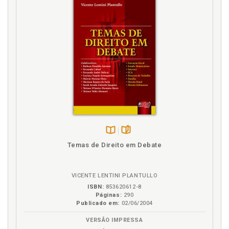
20
Liberdade de expressão. Demarcações
constitucionais do direito à liber-dade de expressão,
p. 36
Liberdade de expressão. Exemplos de tutela
jurisdicional da liberdade de expressão, p. 48
Liberdade de expressão. Formas de controle, p. 41
Liberdade de expressão. Fundamentos, p. 24
Liberdade de expressão. Hate speech e a liberdade
de expressão, p. 39
Liberdade de expressão. Humor e sua relação com a
liberdade de expres-são, p. 63
Disponível
páginas
Temas de Direito em Debate
Liberdade de expressão. Humorismo como forma de
na
manifestação da liberdade de expressão, p. 55
B.V.
Liberdade de pensamento como um direito a priori,
VICENTE LENTINI PLANTULLO
p. 19
ISBN:
853620612-8
Lista de abreviaturas, p. 17
Páginas:
290
Publicado em:
02/06/2004
P
VERSÃO IMPRESSA