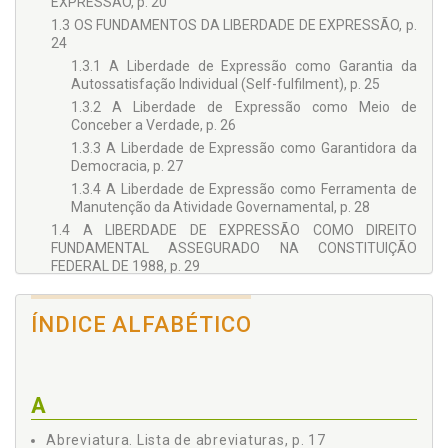
EXPRESSÃO, p. 20
1.3 OS FUNDAMENTOS DA LIBERDADE DE EXPRESSÃO, p.
24
1.3.1 A Liberdade de Expressão como Garantia da
Autossatisfação Individual (Self-fulfilment), p. 25
1.3.2 A Liberdade de Expressão como Meio de
Conceber a Verdade, p. 26
1.3.3 A Liberdade de Expressão como Garantidora da
Democracia, p. 27
1.3.4 A Liberdade de Expressão como Ferramenta de
Manutenção da Atividade Governamental, p. 28
1.4 A LIBERDADE DE EXPRESSÃO COMO DIREITO
FUNDAMENTAL ASSEGURADO NA CONSTITUIÇÃO
FEDERAL DE 1988, p. 29
1.5 DEMARCAÇÕES CONSTITUCIONAIS DO DIREITO À
LIBERDADE DE EXPRESSÃO, p. 36
ÍNDICE ALFABÉTICO
1.5.1 Direitos da Personalidade, p. 37
1.5.2 O Hate Speech e a Liberdade de Expressão, p. 39
1.6 FORMAS DE CONTROLE DA LIBERDADE DE
EXPRESSÃO, p. 41
A
1.6.1 Controle Administrativo, p. 41
Abreviatura. Lista de abreviaturas, p. 17
1.6.2 Controle Judicial, p. 44