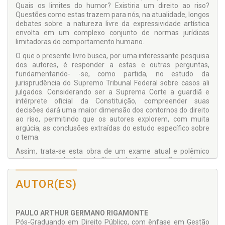
Quais os limites do humor? Existiria um direito ao riso?
Questões como estas trazem para nós, na atualidade, longos
debates sobre a natureza livre da expres­sividade artística
envolta em um complexo conjunto de normas jurídicas
limitadoras do comportamento humano.
O que o presente livro busca, por uma interessante pesquisa
dos autores, é responder a estas e outras perguntas,
fundamentando- -se, como partida, no estudo da
jurisprudência do Supremo Tribu­nal Federal sobre casos ali
julgados. Considerando ser a Suprema Corte a guardiã e
intérprete oficial da Constituição, compreender suas
decisões dará uma maior dimensão dos contornos do direi­to
ao riso, permitindo que os autores explorem, com muita
argú­cia, as conclusões extraídas do estudo específico sobre
o tema.
Assim, trata-se esta obra de um exame atual e polêmico
sobre o tema do riso e da liberdade de expressão, na busca
de entender seus limites, sem o risco sempre presente da
censura e da ime­diata interferência do Estado na vida do
AUTOR(ES)
cidadão.
PAULO ARTHUR GERMANO RIGAMONTE
Pós-Graduando em Direito Público, com ênfase em Gestão