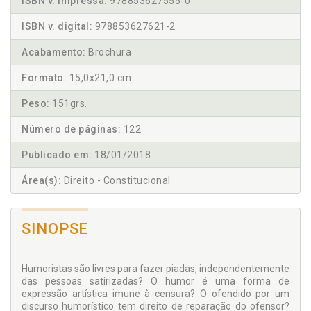
ISBN v. impressa:
978853627555-0
ISBN v. digital:
978853627621-2
Acabamento:
Brochura
Formato:
15,0x21,0 cm
Peso:
151grs.
Número de páginas:
122
Publicado em:
18/01/2018
Área(s):
Direito - Constitucional
SINOPSE
Humoristas são livres para fazer piadas, independentemente
das pessoas satirizadas? O humor é uma forma de
expressão artística imune à censura? O ofendido por um
discurso humorístico tem direito de reparação do ofensor?