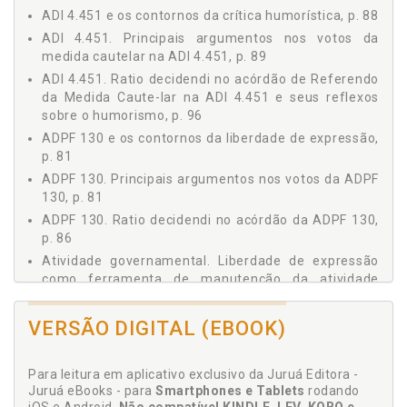
1.6.2.1 Tutela civil, p. 44
ADI 4.451 e os contornos da crítica humorística, p. 88
1.6.2.2 Tutela penal, p. 46
ADI 4.451. Principais argumentos nos votos da
1.6.2.3 Exemplos de tutela jurisdicional da liberdade
medida cautelar na ADI 4.451, p. 89
de expressão, p. 48
ADI 4.451. Ratio decidendi no acórdão de Referendo
1.6.2.3.1 Caso Programa Humorístico, p. 48
da Medida Caute-lar na ADI 4.451 e seus reflexos
1.6.2.3.2 Caso Humorista, p. 49
sobre o humorismo, p. 96
1.6.2.3.3 Caso Holocausto, STF, p. 50
ADPF 130 e os contornos da liberdade de expressão,
1.6.2.3.4 Caso "Marcha da Maconha", STF, p. 52
p. 81
1.6.2.3.5 Conclusão, p. 53
ADPF 130. Principais argumentos nos votos da ADPF
II O HUMORISMO COMO FORMA DE MANIFESTAÇÃO DA
130, p. 81
LIBERDADE DE EXPRESSÃO, p. 55
ADPF 130. Ratio decidendi no acórdão da ADPF 130,
2.1 O FENÔMENO DO RISO, SUAS ORIGENS HISTÓRICAS E
p. 86
PREOCUPAÇÕES TEÓRICAS, p. 56
Atividade governamental. Liberdade de expressão
2.2 FREUD: A IMPORTÂNCIA DO HUMOR NA SOCIEDADE
como ferramenta de manutenção da atividade
CONTEMPORÂNEA, p. 60
governamental, p. 28
2.3 O RISO E SUAS EXPRESSÕES, p. 62
Autossatisfação individual. Liberdade de expressão
VERSÃO DIGITAL (EBOOK)
2.4 O HUMOR E SUA RELAÇÃO COM A LIBERDADE DE
como garantia da autossatisfação individual (Self-
EXPRESSÃO, p. 63
fulfilment), p. 25
III O HUMORISMO NO CONTEXTO DA JURISPRUDÊNCIA DO
Para leitura em aplicativo exclusivo da Juruá Editora -
SUPREMO TRIBUNAL FEDERAL, p. 67
Juruá eBooks - para
Smartphones e Tablets
rodando
C
3.1 HUMORISMO NO STF: UMA PESQUISA DE