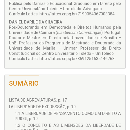
Pública pelo Damásio Educacional. Graduado em Direito pelo
Centro Univer­sitário Toledo – UniToledo. Advogado.
Currículo Lattes: http://lattes.cnpq.br/7199054067003384
DANIEL BARILE DA SILVEIRA
Pós-Doutorando em De­mocracia e Direitos Hu­manos pela
Universidade de Coimbra (
Ius Gentium Conimbrigae
), Portugal.
Doutor e Mestre em Direito pela Universidade de Bra­sília –
UnB. Professor do Programa de Mestrado e Doutorado da
Universi­dade de Marília – Unimar. Professor de Direito
Constitucional do Centro Universitário Toledo – UniToledo.
Currículo Lattes: http://lattes.cnpq.br/8691251635146768
SUMÁRIO
LISTA DE ABREVIATURAS, p. 17
I A LIBERDADE DE EXPRESSÃO, p. 19
1.1 A LIBERDADE DE PENSAMENTO COMO UM DIREITO A
PRIORI, p. 19
1.2 O CONCEITO E AS DIMENSÕES DA LIBERDADE DE