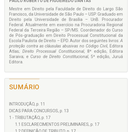
PAULO ROBERTO DE FIGUEIREDO DANTAS
Mestre em Direito pela Faculdade de Direito do Largo São
Francisco, da Universidade de São Paulo – USP. Graduado em
Direito pela Universidade de Brasília – UnB. Procurador
Federal. Atualmente em exercício na Procuradoria Regional
Federal da Terceira Região – SP/MS. Coordenador do Curso
de Pós-graduação em Direito Processual Constitucional da
Escola Paulista de Direito – EPD. Autor dos seguintes livros:
A
proteção contra as cláusulas abusivas no Código Civil
, Editora
Atlas;
Direito Processual Constitucional
, 8ª edição, Editora
Saraiva; e
Curso de Direito Constitucional
, 5ª edição, Juruá
Editora.
SUMÁRIO
INTRODUÇÃO, p. 11
DICAS PARA CONCURSOS, p. 13
1 - TRIBUTAÇÃO, p. 17
1.1 ESCLARECIMENTOS PRELIMINARES, p. 17
1.2 DEFINIÇÃO DE TRIBUTO, p. 17