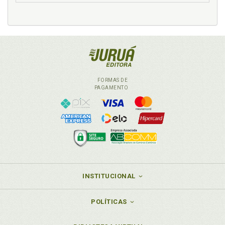
S
Saúde, p. 91
Seguridade social, p. 89
Seguridade social. Esclarecimentos iniciais, p. 89
Seguridade social: definição, p. 90
Serviço público. Estado e a prestação de serviços
FORMAS DE
públicos, p. 75
PAGAMENTO
Sistema financeiro nacional, p. 87
Soberania Nacional, p. 55
Sociedade de economia mista. Constituição Federal
e o estatuto da empresa pública, da sociedade de
economia mista e de suas subsidiárias, p. 70
Supremo Tribunal Federal e o reconhecimento da
denominada "união homoafetiva", p. 110
INSTITUCIONAL
T
POLÍTICAS
Tratamento favorecido às empresas de pequeno
porte constituídas sob as leis brasileiras e que