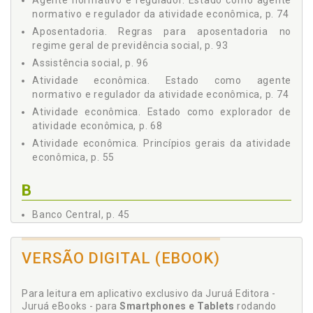
Agente normativo e regulador. Estado como agente
49
normativo e regulador da atividade econômica, p. 74
3 - ORDEM ECONÔMICA E FINANCEIRA, p. 55
Aposentadoria. Regras para aposentadoria no
3.1 PRINCÍPIOS GERAIS DA ATIVIDADE ECONÔMICA, p. 55
regime geral de previdência social, p. 93
3.2 SOBERANIA NACIONAL, p. 55
Assistência social, p. 96
3.3 PROPRIEDADE PRIVADA, p. 56
Atividade econômica. Estado como agente
3.4 FUNÇÃO SOCIAL DA PROPRIEDADE, p. 58
normativo e regulador da atividade econômica, p. 74
3.5 LIVRE CONCORRÊNCIA, p. 59
Atividade econômica. Estado como explorador de
3.6 DEFESA DO CONSUMIDOR, p. 60
atividade econômica, p. 68
3.7 DEFESA DO MEIO AMBIENTE, p. 65
Atividade econômica. Princípios gerais da atividade
3.8 REDUÇÃO DAS DESIGUALDADES REGIONAIS E
econômica, p. 55
SOCIAIS E A BUSCA DO PLENO EMPREGO, p. 67
3.9 TRATAMENTO FAVORECIDO ÀS EMPRESAS DE
B
PEQUENO PORTE CONSTITUÍDAS SOB AS LEIS
BRASILEIRAS E QUE TENHAM SUA SEDE E
ADMINISTRAÇÃO NO PAÍS, p. 67
Banco Central, p. 45
3.10 O ESTADO COMO EXPLORADOR DE ATIVIDADE
ECONÔMICA, p. 68
C
VERSÃO DIGITAL (EBOOK)
3.11 A CONSTITUIÇÃO FEDERAL E O ESTATUTO DA
EMPRESA PÚBLICA, DA SOCIEDADE DE ECONOMIA MISTA
Ciência e tecnologia, p. 105
E DE SUAS SUBSIDIÁRIAS, p. 70
Cobrança de tributo. Principais regras
Para leitura em aplicativo exclusivo da Juruá Editora -
3.12 O ESTADO COMO AGENTE NORMATIVO E
procedimentais sobre a cobrança de tributos, p. 40
Juruá eBooks - para
Smartphones e Tablets
rodando
REGULADOR DA ATIVIDADE ECONÔMICA, p. 74