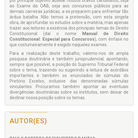
por principal objetivo auxiliar nossos bravos candidatos, seja
ao Exame da OAB, seja aos concursos públicos para as
demais carreiras jurídicas, a se preparem para enfrentar tão
árdua batalha. Não temos a pretensão, com esta singela
obra, de aprofundar os estudos sobre a matéria, mas apenas
trazer aos leitores a essência dos principais temas do Direito
Constitucional (daí o nome
Manual de Direito
Constitucional: Especial para Concursos
), com ênfase no
que costumeiramente é exigido naqueles exames.
Para a realização deste trabalho, valemo-nos de ampla
pesquisa doutrinária e também jurisprudencial, apontando,
sempre que possível, a posição do Supremo Tribunal Federal
sobre o tema, trazendo ou sugerindo a leitura de acórdãos
importantes e também os enunciados de súmulas do
Pretório Excelso, inclusive das denominadas súmulas
vinculantes. Procuramos também apontar as eventuais
divergências doutrinárias sobre os institutos, sem deixar de
declinar nossa posição sobre os temas.
AUTOR(ES)