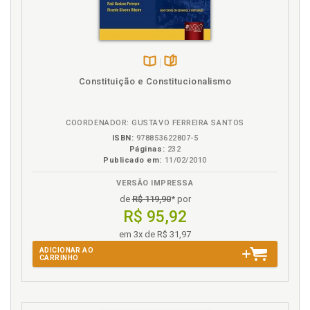
F
Família, p. 109
Fazenda Pública. Pagamentos devidos pela Fazenda
Disponível
páginas
Constituição e Constitucionalismo
Pública, p. 49
na
Finanças públicas e suas normas gerais, p. 45
B.V.
Função social da propriedade, p. 58
COORDENADOR: GUSTAVO FERREIRA SANTOS
Função social da propriedade e as diversas
ISBN:
978853622807-5
Páginas:
232
modalidades de desapropriação, p. 80
Publicado em:
11/02/2010
I
VERSÃO IMPRESSA
de
R$ 119,90
* por
Idosos, p. 116
R$ 95,92
Índios, p. 120
em 3x de R$ 31,97
Interesse social. Desapropriação por interesse
ADICIONAR AO
social, p. 83
CARRINHO
Interesse social. Desapropriação por interesse
social, para fins de reforma agrária, p. 84
Introdução, p. 11