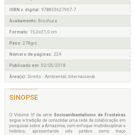
ISBN v. digital:
978853627907-7
Acabamento:
Brochura
Formato:
15,0x21,0 cm
Peso:
278grs.
Número de páginas:
224
Publicado em:
02/05/2018
Área(s):
Direito - Ambiental; Internacional
SINOPSE
O Volume VI da série
Socioambientalismo de Fronteiras
segue a tradição de consoli­dar uma rede de colaboração em
pesquisas sobre a Amazônia, com enfoque multidis­ciplinar e
holístico, apresentando viés jurídico como traço