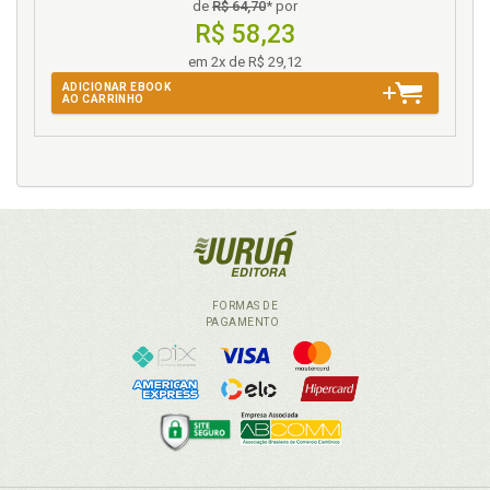
de
R$ 64,70
* por
desafios para uma sociedade plural e jusdiversa.
R$ 58,23
Bárbara D. Lago Modernell / Denizom Moreira de
Oliveira, p. 39
em 2x de R$ 29,12
ADICIONAR EBOOK
AO CARRINHO
O
O novo constitucionalismo latino-americano e os
desafios para uma sociedade plural e jusdiversa.
Bárbara D. Lago Modernell / Denizom Moreira de
Oliveira, p. 39
O paradigma intercultural no Estado de Roraima: o
reconhecimento da existência de um sistema
jurídico indígena. Bárbara Graziele Carvalho Brígido,
FORMAS DE
p. 25
PAGAMENTO
O princípio do protetor-recebedor e a tutela dos
serviços ambientais no ordenamento jurídico
brasileiro. Thaísa Rodrigues Lustosa de Camargo /
Henrique dos Santos Pereira, p. 157
Ordenamento jurídico. O princípio do protetor-
recebedor e a tutela dos serviços ambientais no
ordenamento jurídico brasileiro. Thaísa Rodrigues