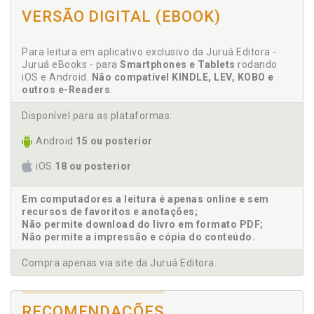
Vilmar Antônio da Silva / Mercilene Alves Martins e
VERSÃO DIGITAL (EBOOK)
Silva, p. 59
Aspectos controversos sobre a demarcação de
Para leitura em aplicativo exclusivo da Juruá Editora -
terras indígenas: efeitos do julgamento da Petição
Juruá eBooks - para
Smartphones e Tablets
rodando
3.388. Hemerson Allan Carvalho Cunha, p. 81
iOS e Android.
Não compatível KINDLE, LEV, KOBO e
outros e-Readers
.
B
Disponível para as plataformas:
Bárbara D. Lago Modernell. O novo
constitucionalismo latino-americano e os desafios
Android
15 ou posterior
para uma sociedade plural e jusdiversa. Bárbara D.
iOS
18 ou posterior
Lago Modernell / Denizom Moreira de Oliveira, p. 39
Bárbara Graziele Carvalho Brígido. O paradigma
Em computadores a leitura é apenas online e sem
intercultural no Estado de Roraima: o
recursos de favoritos e anotações;
reconhecimento da existência de um sistema
Não permite download do livro em formato PDF;
jurídico indígena, p. 25
Não permite a impressão e cópia do conteúdo.
Beatriz Souza Costa. Reconhecimento do direito à
diferença e respeito à aplicação do direito indígena
Compra apenas via site da Juruá Editora.
diante do direito de punir estatal. Karina Freitas
Chaves / Beatriz Souza Costa, p. 9
RECOMENDAÇÕES