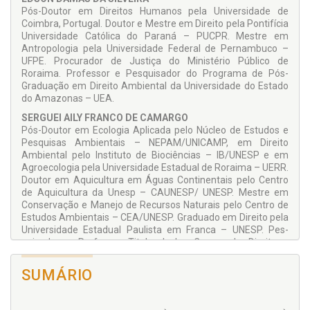
Pós-Doutor em Direitos Humanos pela Universidade de
No outro extremo, busca-se conceituar a prestação de
Coimbra, Portugal. Doutor e Mestre em Di­reito pela Pontifícia
serviços ambientais, como forma de possibilitar não apenas
Universidade Católica do Paraná – PUCPR. Mes­tre em
uma tutela ambiental efetiva, mas como maneira de
Antropologia pela Univer­sidade Federal de Pernambuco –
proporcionar o repasse de benefícios aos prestadores de
UFPE. Procurador de Justiça do Ministério Público de
serviços ambientais, com base no princípio do protetor-
Roraima. Professor e Pesquisador do Progra­ma de Pós-
recebedor. Tal situação é de grande importância para a
Graduação em Direito Ambiental da Universidade do Estado
região e para os povos tradicionais residentes em áreas
do Amazonas – UEA.
protegidas, incentivando a conservação ambiental enquanto
confere maior efetividade ao Direito Fundamental ao Meio
SERGUEI AILY FRANCO DE CAMARGO
Ambiente Ecologicamente Equilibrado.
Pós-Doutor em Ecologia Aplicada pelo Núcleo de Estudos e
Pesquisas Ambientais – NEPAM/UNICAMP, em Direito
O uso de agrotóxicos também despertou o interesse dos
Ambiental pelo Insti­tuto de Biociências – IB/UNESP e em
pesquisadores, que com­param Roraima ao restante do País,
Agroecologia pela Universi­dade Estadual de Roraima – UERR.
permitindo que o leitor conheça um pouco da realidade e do
Doutor em Aquicultura em Águas Continentais pelo Centro
marco regulatório do setor agrícola, em especial, de Roraima;
de Aqui­cultura da Unesp – CAUNESP/ UNESP. Mestre em
Estado palco de conflitos pelo uso da terra, em razão da
Conservação e Manejo de Recursos Naturais pelo Centro de
expansão do agronegócio em áreas protegidas, que
Estudos Ambien­tais – CEA/UNESP. Graduado em Direito pela
perfazem quase metade de seu território.
Universidade Estadual Paulista em Franca – UNESP. Pes­
Por fim, apresenta-se um resgate histórico sobre a polêmica
quisador e Professor Titular I dos Cursos de Direito e
construção da UHE Belo Monte e suas repercussões jurídicas
Administração do Centro Universitário Estácio da Amazônia.
relacionadas ao controle de constitucionalidade realizado
Professor do Curso de Direito da Faculdade Cathedral de Boa
SUMÁRIO
pelo Supremo Tribunal Federal; assunto que ainda provoca
Vista. Assessor Jurídico da 3ª Procuradoria Cível do
polêmicas e in­conformismos aos Amazônidas.
Ministério Público de Roraima.
Boa leitura!