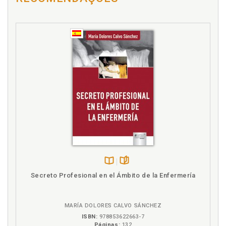
C
Caso da Damurida Macuxi da Raposa Serra do Sol.
Indicação geográfica como forma de proteção aos
conhecimentos tradicionais indígenas: o caso da
Damurida Macuxi da Raposa Serra do Sol, Roraima.
Cláudia Cavalcante da Silva / Serguei Aily Franco de
Camargo / Edson Damas da Silveira, p. 107
Cícero Renato Pereira Albuquerque. Análise
sociojurídica quanto ao uso de agrotóxicos no
Estado de Roraima. Almiro José Mello Padilha /
Cícero Renato Pereira Albuquerque, p. 179
Cláudia Cavalcante da Silva. Indicação geográfica
como forma de proteção aos conhecimentos
tradicionais indígenas: o caso da Damurida Macuxi
da Raposa Serra do Sol, Roraima. Cláudia
Cavalcante da Silva / Serguei Aily Franco de
Disponível
páginas
Secreto Profesional en el Ámbito de la Enfermería
Camargo / Edson Damas da Silveira, p. 107
na
B.V.
Condicionantes do STF para o usufruto exclusivo
indígena na terra indígena Raposa Serra do Sol.
MARÍA DOLORES CALVO SÁNCHEZ
Vilmar Antônio da Silva / Mercilene Alves Martins e
ISBN:
978853622663-7
Silva, p. 59
Páginas:
132