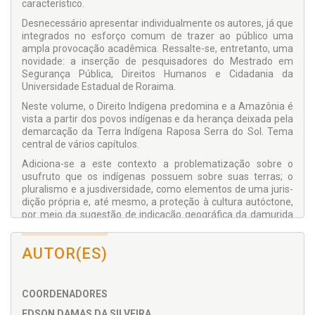
característico.
Desnecessário apresentar individualmente os autores, já que
integrados no esforço comum de trazer ao público uma
ampla provocação acadêmica. Ressalte-se, entre­tanto, uma
novidade: a inserção de pesquisadores do Mestrado em
Segurança Pública, Direitos Humanos e Cidadania da
Universidade Estadual de Roraima.
Neste volume, o Direito Indígena predomina e a Amazônia é
vista a partir dos povos indígenas e da herança deixada pela
demarcação da Terra Indígena Raposa Serra do Sol. Tema
central de vários capítulos.
Adiciona-se a este contexto a problematização sobre o
usufruto que os indígenas pos­suem sobre suas terras; o
pluralismo e a jusdiversidade, como elementos de uma juris­
dição própria e, até mesmo, a proteção à cultura autóctone,
por meio da sugestão de indicação geográfica da damurida
macuxi de Roraima.
Os conhecimentos tradicionais associados ao uso da
AUTOR(ES)
biodiversidade também são abordados sob o viés de
populações tradicionais não indígenas, quando se trata da
contribuição/participação das comunidades ribeirinhas no
COORDENADORES
processo de manejo pesqueiro. Assunto ainda pouco
estudado no Direito.
EDSON DAMAS DA SILVEIRA