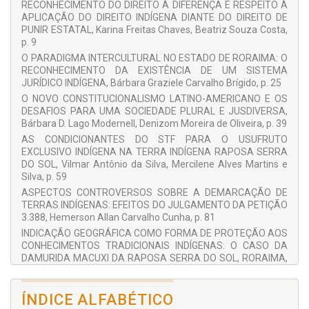
COLABORADORES
RECONHECIMENTO DO DIREITO À DIFERENÇA E RESPEITO À
APLICAÇÃO DO DIREITO INDÍGENA DIANTE DO DIREITO DE
Edson Damas da Silveira Serguei Aily Franco de Camargo
Almiro José Mello Padilha
PUNIR ESTATAL, Karina Freitas Chaves, Beatriz Souza Costa,
Texto extraído da apresentação contida nesta obra.
Bárbara D. Lago Modernell
p. 9
O PARADIGMA INTERCULTURAL NO ESTADO DE RORAIMA: O
Bárbara Graziele Carvalho Brígido
RECONHECIMENTO DA EXISTÊNCIA DE UM SISTEMA
Beatriz Souza Costa
JURÍDICO INDÍGENA, Bárbara Graziele Carvalho Brígido, p. 25
Cícero Renato Pereira Albuquerque
O NOVO CONSTITUCIONALISMO LATINO-AMERICANO E OS
DESAFIOS PARA UMA SOCIEDADE PLURAL E JUSDIVERSA,
Cláudia Cavalcante da Silva
Bárbara D. Lago Modernell, Denizom Moreira de Oliveira, p. 39
Denison Melo de Aguiar
AS CONDICIONANTES DO STF PARA O USUFRUTO
EXCLUSIVO INDÍGENA NA TERRA INDÍGENA RAPOSA SERRA
Denizom Moreira de Oliveira
DO SOL, Vilmar Antônio da Silva, Mercilene Alves Martins e
Edson Damas da Silveira
Silva, p. 59
ASPECTOS CONTROVERSOS SOBRE A DEMARCAÇÃO DE
Hemerson Allan Carvalho Cunha
TERRAS INDÍGENAS: EFEITOS DO JULGAMENTO DA PETIÇÃO
Henrique dos Santos Pereira
3.388, Hemerson Allan Carvalho Cunha, p. 81
Karina Freitas Chaves
INDICAÇÃO GEOGRÁFICA COMO FORMA DE PROTEÇÃO AOS
CONHECIMENTOS TRADICIONAIS INDÍGENAS: O CASO DA
Mercilene Alves Martins e Silva
DAMURIDA MACUXI DA RAPOSA SERRA DO SOL, RORAIMA,
Cláudia Cavalcante da Silva, Serguei Aily Franco de Camargo,
Pedro de Jesus Cerino
Edson Damas da Silveira, p. 107
Raphael Caetano Solek
ÍNDICE ALFABÉTICO
DO CONHECIMENTO TRADICIONAL ASSOCIADO AO MANEJO