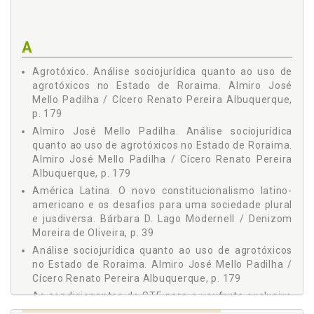
Rosiane de Fátima Almeida Rodrigues
PESQUEIRO NO DIREITO, Denison Melo de Aguiar, Serguei Aily
Franco de Camargo, p. 133
Serguei Aily Franco de Camargo
O PRINCÍPIO DO PROTETOR-RECEBEDOR E A TUTELA DOS
Thaísa Rodrigues Lustosa de Camargo
SERVIÇOS AMBIENTAIS NO ORDENAMENTO JURÍDICO
A
BRASILEIRO, Thaísa Rodrigues Lustosa de Camargo,
Vanuza Oliveira D’Almeida
Henrique dos Santos Pereira, p. 157
Agrotóxico. Análise sociojurídica quanto ao uso de
Vilmar Antônio da Silva
ANÁLISE SOCIOJURÍDICA QUANTO AO USO DE
agrotóxicos no Estado de Roraima. Almiro José
AGROTÓXICOS NO ESTADO DE RORAIMA, Almiro José Mello
Mello Padilha / Cícero Renato Pereira Albuquerque,
Padilha, Cícero Renato Pereira Albuquerque, p. 179
p. 179
CONTROLE DE CONSTITUCIONALIDADE AMBIENTAL NA
Almiro José Mello Padilha. Análise sociojurídica
AMAZÔNIA: CASO DA AÇÃO DE INCONSTITUCIONALIDADE
quanto ao uso de agrotóxicos no Estado de Roraima.
DA HIDROELÉTRICA DE BELO MONTE NO RIO XINGU, Pedro de
Almiro José Mello Padilha / Cícero Renato Pereira
Jesus Cerino, Vanuza Oliveira D’Almeida, Rosiane de Fátima
Albuquerque, p. 179
Almeida Rodrigues, Raphael Caetano Solek, p. 193
América Latina. O novo constitucionalismo latino-
americano e os desafios para uma sociedade plural
e jusdiversa. Bárbara D. Lago Modernell / Denizom
Moreira de Oliveira, p. 39
Análise sociojurídica quanto ao uso de agrotóxicos
no Estado de Roraima. Almiro José Mello Padilha /
Cícero Renato Pereira Albuquerque, p. 179
As condicionantes do STF para o usufruto exclusivo
indígena na terra indígena Raposa Serra do Sol.