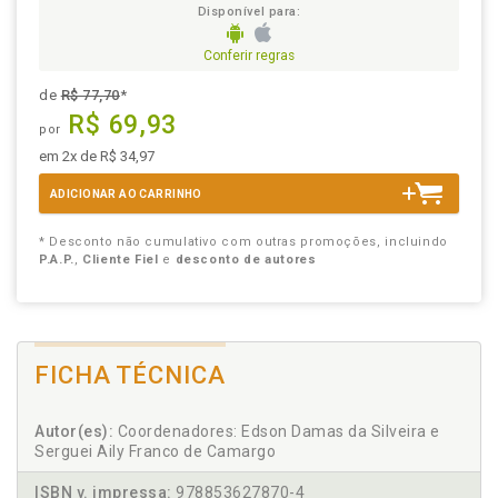
Disponível para:
Conferir regras
de
R$ 77,70
*
R$ 69,93
por
em 2x de R$ 34,97
ADICIONAR AO CARRINHO
* Desconto não cumulativo com outras promoções, incluindo
P.A.P.
,
Cliente Fiel
e
desconto de autores
FICHA TÉCNICA
Autor(es):
Coordenadores: Edson Damas da Silveira e
Serguei Aily Franco de Camargo
ISBN v. impressa:
978853627870-4