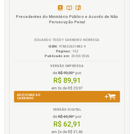
individuais e liberdades públicas com o exercício do
poder de polícia, p. 70
disponível
Disponível
páginas
Documento. Prova pericial e prova documental, p.
Precedentes do Ministério Público e Acordo de Não
em
na
158
Persecução Penal
eBook
B.V.
E
EDUARDO TEDDY CARNEIRO NÓBREGA
Estádio de futebol. Revista em estádio de futebol, p.
ISBN:
978652631882-9
98
Páginas:
152
Publicado em:
23/03/2026
F
VERSÃO IMPRESSA
de
R$ 99,90
* por
Fórum. Revista em fórum, p. 121
R$ 89,91
Fundamentação a partir dos direitos fundamentais.
em 3x de R$ 29,97
Colisão entre os princípios, p. 84
ADICIONAR AO
Fundamentação com base na legalidade, p. 87
CARRINHO
I
VERSÃO DIGITAL
de
R$ 69,90
* por
Ilícitos praticados durante busca pessoal, p. 143
R$ 62,91
Inadmissibilidade das provas ilícitas, p. 131
em 2x de R$ 31,46