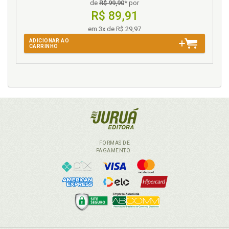
de
R$ 99,90
* por
Prova. Tipicidade dos meios de prova e dos meios de
R$ 89,91
obtenção de prova, p. 135
em 3x de R$ 29,97
R
ADICIONAR AO
CARRINHO
Racismo. Crime de racismo, p. 149
Referências, p. 179
Revista em aeroportos, p. 112
Revista em aglomerações públicas, p. 103
Revista em estádio de futebol, p. 98
Revista em fórum, p. 121
Revista em presídios, p. 105
FORMAS DE
PAGAMENTO
S
Sigla. Lista de abreviaturas e siglas, p. 15
Sistema policial brasileiro, p. 58
T