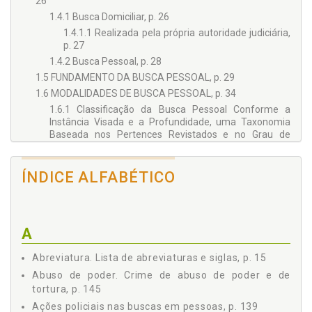
26
1.4.1 Busca Domiciliar, p. 26
1.4.1.1 Realizada pela própria autoridade judiciária,
p. 27
1.4.2 Busca Pessoal, p. 28
1.5 FUNDAMENTO DA BUSCA PESSOAL, p. 29
1.6 MODALIDADES DE BUSCA PESSOAL, p. 34
1.6.1 Classificação da Busca Pessoal Conforme a
Instância Visada e a Profundidade, uma Taxonomia
Baseada nos Pertences Revistados e no Grau de
Invasividade, p. 35
1.6.1.1 Realizada no corpo e nas vestes, p. 35
ÍNDICE ALFABÉTICO
1.6.1.2 Realizada em pertences, p. 37
1.6.1.3 Realizada em veículos, p. 37
1.6.2 Distinção em Razão da Função Repressiva e
Preventiva das Buscas em Pessoas Previstas na
A
Norma Processual Penal, p. 39
1.7 BUSCA NO FLAGRANTE DELITO, p. 43
Abreviatura. Lista de abreviaturas e siglas, p. 15
1.8 MEIO DE OBTENÇÃO DE PROVA PREVENTIVO, p. 44
Abuso de poder. Crime de abuso de poder e de
Capítulo 2 PODER DE POLÍCIA E BUSCA PESSOAL
tortura, p. 145
PREVENTIVA, p. 51
Ações policiais nas buscas em pessoas, p. 139