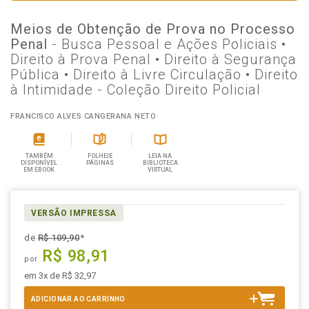
Meios de Obtenção de Prova no Processo
Penal
- Busca Pessoal e Ações Policiais •
Direito à Prova Penal • Direito à Segurança
Pública • Direito à Livre Circulação • Direito
à Intimidade - Coleção Direito Policial
FRANCISCO ALVES CANGERANA NETO
TAMBÉM
FOLHEIE
LEIA NA
DISPONÍVEL
PÁGINAS
BIBLIOTECA
EM EBOOK
VIRTUAL
VERSÃO IMPRESSA
de
R$ 109,90
*
R$ 98,91
por
em 3x de R$ 32,97
ADICIONAR AO CARRINHO