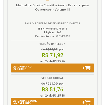
disponível
Disponível
páginas
Manual de Direito Constitucional - Especial para
em
na
Concursos - Volume III
eBook
B.V.
PAULO ROBERTO DE FIGUEIREDO DANTAS
ISBN:
978853627828-5
Páginas:
168
Publicado em:
23/04/2018
VERSÃO IMPRESSA
de
R$ 89,90
* por
R$ 71,92
em 2x de R$ 35,96
ADICIONAR AO
CARRINHO
VERSÃO DIGITAL
de
R$ 64,70
* por
R$ 51,76
em 2x de R$ 25,88
ADICIONAR EBOOK
AO CARRINHO