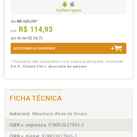
Conferir regras
de
R$ 127,70
*
R$ 114,93
por
em 4x de R$ 28,73
ADICIONAR AO CARRINHO
* Desconto não cumulativo com outras promoções, incluindo
P.A.P.
,
Cliente Fiel
e
desconto de autores
FICHA TÉCNICA
Autor(es):
Maurilucio Alves de Souza
ISBN v. impressa:
978853627934-3
ISBN v. digital:
978853627965-7