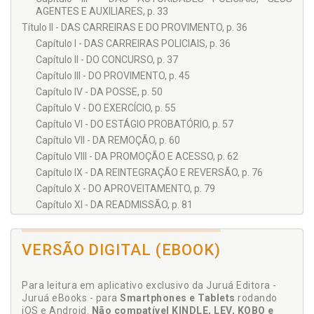
AGENTES E AUXILIARES, p. 33
Título II - DAS CARREIRAS E DO PROVIMENTO, p. 36
Capítulo I - DAS CARREIRAS POLICIAIS, p. 36
Capítulo II - DO CONCURSO, p. 37
Capítulo III - DO PROVIMENTO, p. 45
Capítulo IV - DA POSSE, p. 50
Capítulo V - DO EXERCÍCIO, p. 55
Capítulo VI - DO ESTÁGIO PROBATÓRIO, p. 57
Capítulo VII - DA REMOÇÃO, p. 60
Capítulo VIII - DA PROMOÇÃO E ACESSO, p. 62
Capítulo IX - DA REINTEGRAÇÃO E REVERSÃO, p. 76
Capítulo X - DO APROVEITAMENTO, p. 79
Capítulo XI - DA READMISSÃO, p. 81
Capítulo XII - DA READAPTAÇÃO, p. 82
Capítulo XIII - DA SUBSTITUIÇÃO, p. 86
VERSÃO DIGITAL (EBOOK)
Título III - DOS DIREITOS, PRERROGATIVAS E VANTAGENS, p.
88
Capítulo I - DOS DIREITOS E PRERROGATIVAS, p. 88
Para leitura em aplicativo exclusivo da Juruá Editora -
Juruá eBooks - para
Capítulo II - DO VENCIMENTO E DAS VANTAGENS, p. 90
Smartphones e Tablets
rodando
iOS e Android.
Não compatível KINDLE, LEV, KOBO e