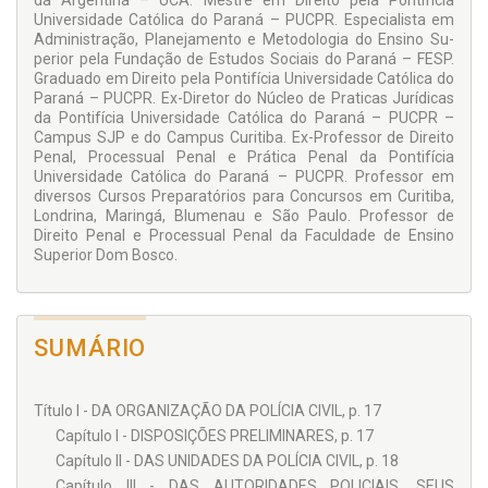
da Argentina – UCA. Mestre em Direito pela Pontifícia
presente obra possui informes valiosos com todo o respeito
Universidade Católica do Paraná – PUCPR. Especialista em
com que a Instituição Centenária de Segurança Pública
Administração, Planejamento e Metodologia do Ensino Su­
merece.
perior pela Fundação de Estudos Sociais do Paraná – FESP.
Extremamente importante a permanente ideia de fornecer
Graduado em Direito pela Pontifícia Universidade Católica do
informações práticas e doutrinárias, além da consciência em
Paraná – PUCPR. Ex-Diretor do Núcleo de Praticas Jurídicas
proporcionar neste livro, de forma científica, um instrumento
da Pontifícia Universidade Católica do Paraná – PUCPR –
de trabalho a todos que direta ou indiretamente estejam
Campus SJP e do Campus Curitiba. Ex-Professor de Direito
ligados à gloriosa Polícia Civil do Paraná.
Penal, Processual Penal e Prática Penal da Pontifícia
Universidade Católica do Paraná – PUCPR. Professor em
Texto extraído e adaptado da apresentação contida nesta
diversos Cursos Preparatórios para Concursos em Curitiba,
obra.
Londrina, Maringá, Blumenau e São Paulo. Professor de
Direito Penal e Processual Penal da Faculdade de Ensino
Superior Dom Bosco.
SUMÁRIO
Título I - DA ORGANIZAÇÃO DA POLÍCIA CIVIL, p. 17
Capítulo I - DISPOSIÇÕES PRELIMINARES, p. 17
Capítulo II - DAS UNIDADES DA POLÍCIA CIVIL, p. 18
Capítulo III - DAS AUTORIDADES POLICIAIS, SEUS