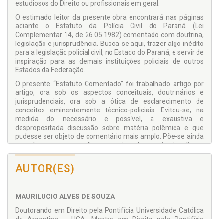
estudiosos do Direito ou profissionais em geral.
O estimado leitor da presente obra encontrará nas páginas
adiante o Estatuto da Polícia Civil do Paraná (Lei
Complementar 14, de 26.05.1982) comentado com doutrina,
legislação e jurisprudência. Busca-se aqui, trazer algo inédito
para a legislação policial civil, no Estado do Paraná, e servir de
inspiração para as demais instituições policiais de outros
Estados da Federação.
O presente “Estatuto Comentado” foi trabalhado artigo por
artigo, ora sob os aspectos conceituais, doutrinários e
jurisprudenciais, ora sob a ótica de esclarecimento de
conceitos eminentemente técnico-policiais. Evitou-se, na
medida do necessário e possível, a exaustiva e
despropositada discussão sobre matéria polêmica e que
pudesse ser objeto de comentário mais amplo. Põe-se ainda
em relevo, no presente livro, conceitos de constitucionalistas,
civilistas, administrativistas e penalistas, de modo mais fiel e
dentro das raias do razoável, sem opiniões partidárias e
AUTOR(ES)
apaixonadamente cegas.
O tema, “
Estatuto da Polícia Civil do Estado do Paraná
Comentado
”, é imensamente relevante para os que
MAURILUCIO ALVES DE SOUZA
almejam o conhecimento da instituição policial civil, de forma
Doutorando em Direito pela Pontifícia Universidade Católica
teórica e ao mesmo tempo prática. No sentido de que a