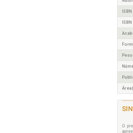
Autor
ISBN 
ISBN 
Acab
Form
Peso
Núme
Publ
Área(
SI
O pre
apree