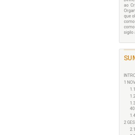
ao Cr
Organ
que o
como 
como 
sigil
SU
INTRO
1 NO
1.
1.
1.
40
1.
2 GE
2.