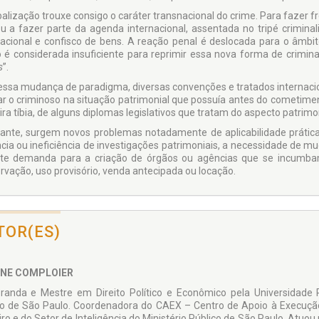
balização trouxe consigo o caráter transnacional do crime. Para fazer fr
u a fazer parte da agenda internacional, assentada no tripé criminal
nacional e confisco de bens. A reação penal é deslocada para o âmb
o é considerada insu­ficiente para reprimir essa nova forma de crim
s
”.
ssa mudança de paradigma, diversas convenções e tratados internaciona
ar o criminoso na situação patrimonial que possuía antes do cometimen
ra tíbia, de alguns diplomas legislativos que tratam do aspecto patrimon
ante, surgem novos problemas notadamente de apli­cabilidade prática
cia ou ineficiência de investigações patrimoniais, a necessidade de m
te demanda para a criação de órgãos ou agências que se incumbam
rvação, uso provisório, venda antecipada ou locação.
TOR(ES)
NE COMPLOIER
randa e Mestre em Direito Político e Econômico pela Universidade 
o de São Paulo. Coordenadora do CAEX – Centro de Apoio à Execução
iro e do Setor de Inteligência do Ministério Público de São Paulo. At