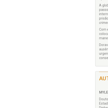
A glo
passo
inter
prisã
crime
Com e
coloc
manei
Dorav
ausên
urgen
conse
AU
MYLE
Douto
Estad
Dinhe