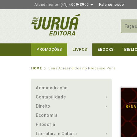
Atendimento:
(41) 4009-3900
Fale conosco
Busca
PROMOÇÕES
LIVROS
EBOOKS
BIBLI
HOME
Bens Apreendidos no Processo Penal
Administração
Contabilidade
Direito
Economia
Filosofia
Literatura e Cultura