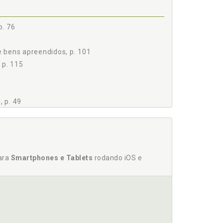
p. 76
iro, p. 137
 bens apreendidos, p. 101
O BRASILEIRO, p. 140
 p. 115
e Bens Apreendidos, p. 160
 p. 49
s (CICAD), p. 45
para
Smartphones e Tablets
rodando iOS e
tado no combate à criminalidade, p. 23
D), p. 45
3