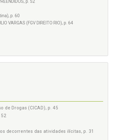
REENDIDOS, p. 52
na), p. 60
 VARGAS (FGV DIREITO RIO), p. 64
. 93
ENDIDOS, p. 101
o de Drogas (CICAD), p. 45
 152
epósito em Poder do Infrator, p. 127
ou com Finalidade Social, p. 131
os decorrentes das atividades ilícitas, p. 31