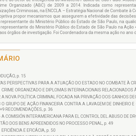
ime Organizado (ABC) de 2009 a 2014. Indicada como represent
izações Crimi­nosas, na ENCCLA – Estraté­gia Nacional de Combate à C
bjetiva propor mecanismos que assegurem a efetividade das decisões 
representante do Ministério Público do Estado de São Paulo, na quali­
representante do Ministério Público do Estado de São Paulo na Ação 
o aos órgãos de investigação. Foi Coordenadora da mes­ma ação no ano 
MÁRIO
DUÇÃO, p. 15
VAS PERSPECTIVAS PARA A ATUAÇÃO DO ESTADO NO COMBATE À CRIM
1 CRIME ORGANIZADO E DIPLOMAS INTERNACIONAIS RELACIONADOS À
2 A NOVA POLÍTICA CRIMINAL FOCADA NA PRIVAÇÃO DOS GANHOS DECO
3 O GRUPO DE AÇÃO FINANCEIRA CONTRA A LAVAGEM DE DINHEIRO E
+9 RECOMENDAÇÕES, p. 36
4 A COMISIÓN INTERAMERICANA PARA EL CONTROL DEL ABUSO DE DROG
STÃO DOS BENS APREENDIDOS NO PROCESSO PENAL, p. 49
1 EFICIÊNCIA E EFICÁCIA, p. 50