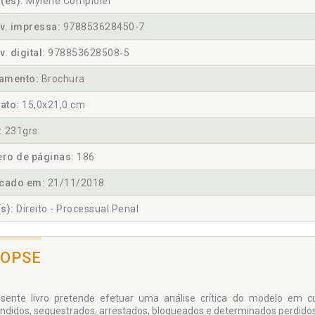
(es):
Mylene Comploier
v. impressa:
978853628450-7
v. digital:
978853628508-5
amento:
Brochura
ato:
15,0x21,0 cm
:
231grs.
ro de páginas:
186
icado em:
21/11/2018
s):
Direito - Processual Penal
NOPSE
sente livro pretende efetuar uma análise crítica do modelo em c
ndidos, sequestrados, arrestados, bloqueados e deter­minados perdidos