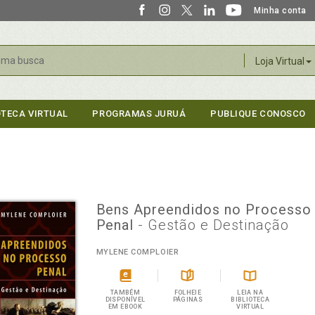
Minha conta
r
Loja Virtual
OTECA VIRTUAL
PROGRAMAS JURUÁ
PUBLIQUE CONOSCO
Bens Apreendidos no Processo
Penal
- Gestão e Destinação
MYLENE COMPLOIER
TAMBÉM
FOLHEIE
LEIA NA
DISPONÍVEL
PÁGINAS
BIBLIOTECA
EM EBOOK
VIRTUAL