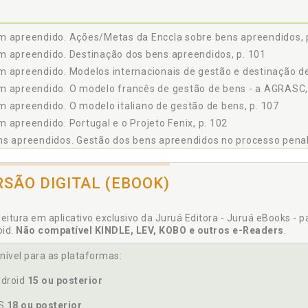
3.3.1 A Destinação dos Bens Apreendidos em Geral (CPP), p. 135
3.3.2 A Destinação dos Bens Apreendidos pela Lei de Drogas, p. 136
 apreendido. Ações/Metas da Enccla sobre bens apreendidos, 
3.3.3 A Destinação dos Bens Apreendidos pela Lei de Lavagem de Dinhe
 apreendido. Destinação dos bens apreendidos, p. 101
3.3.4 Outras Destinações Específicas, p. 138
 apreendido. Modelos internacionais de gestão e destinação de
4 PROPOSTAS DE NOVOS MODELOS DE GESTÃO DE BENS PARA O DIREIT
 apreendido. O modelo francês de gestão de bens - a AGRASC,
3.4.1 O Projeto de Lei 2.902/2011, p. 141
 apreendido. O modelo italiano de gestão de bens, p. 107
3.4.2 A Perda Alargada e a Ação Civil de Extinção de Domínio, p. 152
3.4.3 A Proposta de Instituição de Agências Regionais para a Gestão d
 apreendido. Portugal e o Projeto Fenix, p. 102
USÃO, p. 167
s apreendidos. Gestão dos bens apreendidos no processo penal,
ÊNCIAS, p. 171
s práticas de gestão de bens em curso no Brasil, p. 75
RSÃO DIGITAL (EBOOK)
AD. Comisión Interamericana para el Control del Abuso de Droga
leitura em aplicativo exclusivo da Juruá Editora - Juruá eBooks - 
oid.
Não compatível KINDLE, LEV, KOBO e outros e-Readers
.
bate à criminalidade. Novas perspectivas para a atuação do Es
isión Interamericana para el Control del Abuso de Drogas (CICA
nível para as plataformas:
clusão, p. 167
droid
15 ou posterior
peração jurídica internacional para recuperação de ativos, p. 9
. Destinação dos bens apreendidos em geral (CPP), p. 135
OS
18 ou posterior