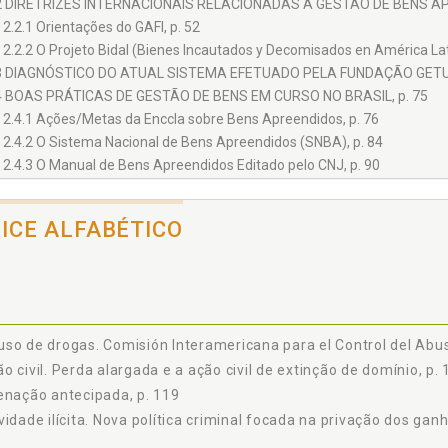
2 DIRETRIZES INTERNACIONAIS RELACIONADAS À GESTÃO DE BENS AP
2.2.1 Orientações do GAFI, p. 52
2.2.2 O Projeto Bidal (Bienes Incautados y Decomisados en América Lati
3 DIAGNÓSTICO DO ATUAL SISTEMA EFETUADO PELA FUNDAÇÃO GETULIO
4 BOAS PRÁTICAS DE GESTÃO DE BENS EM CURSO NO BRASIL, p. 75
2.4.1 Ações/Metas da Enccla sobre Bens Apreendidos, p. 76
2.4.2 O Sistema Nacional de Bens Apreendidos (SNBA), p. 84
2.4.3 O Manual de Bens Apreendidos Editado pelo CNJ, p. 90
2.4.4 Cooperação Jurídica Internacional para Recuperação de Ativos, p
ESTINAÇÃO DOS BENS APREENDIDOS, p. 101
DICE ALFABÉTICO
1 MODELOS INTERNACIONAIS DE GESTÃO E DESTINAÇÃO DE BENS APRE
3.1.1 Portugal e o Projeto Fenix, p. 102
3.1.2 O Modelo Italiano de Gestão de Bens, p. 107
3.1.3 O Modelo Francês de Gestão de Bens - a AGRASC, p. 115
2 A DESTINAÇÃO PROVISÓRIA DE BENS NO DIREITO BRASILEIRO, p. 118
so de drogas. Comisión Interamericana para el Control del Abus
3.2.1 A Alienação Antecipada, p. 119
o civil. Perda alargada e a ação civil de extinção de domínio, p.
3.2.2 O Encaminhamento aos Depósitos Judiciais ou Policiais, p. 125
enação antecipada, p. 119
3.2.3 A Nomeação de um Depositário ou Administrador e a Questão do D
3.2.4 A Destinação dos Bens para Uso Provisório de Entidades Públicas 
vidade ilícita. Nova política criminal focada na privação dos ganh
3 A DESTINAÇÃO DEFINITIVA DE BENS NO DIREITO BRASILEIRO, p. 135