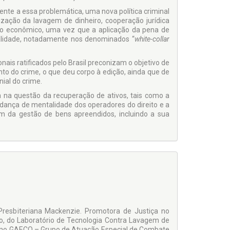
ente a essa problemática, uma nova políti­ca criminal
ização da lavagem de dinheiro, cooperação jurídica
ito econômico, uma vez que a aplicação da pena de
inalidade, notadamente nos denominados “
white-collar
is ratificados pelo Brasil preconizam o objetivo de
to do crime, o que deu corpo à edição, ainda que de
ial do crime.
 na questão da recuperação de ativos, tais como a
udança de mentalidade dos operadores do direito e a
 da gestão de bens apreendidos, incluindo a sua
Presbite­riana Mackenzie. Promotora de Justiça no
, do Laboratório de Tecnologia Contra Lavagem de
uou no GAECO – Grupo de Atuação Especial de Combate