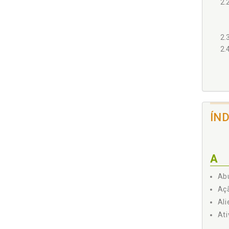
2.
2.
2.
3 A D
ÍN
3.
A
3.
Abu
Açã
Ali
Ati
3.