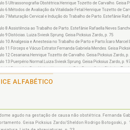
 Marcel Lopes de Souza
ulo 5 Ultrassonografia Obstétrica.Henrique Tozetto de Carvalho. Geisa P
ulo 6 Métodos de Avaliação da Vitalidade Fetal.Henrique Tozetto de Carv
ra Cristina Benvenutti Kalinowski
ulo 7 Maturação Cervical e Indução do Trabalho de Parto. Estefânie Rafa
Estevam Abelha Januário
na Maestri Karoleski
ulo 8 Assistência ao Trabalho de Parto. Estefânie Rafaella Neves Sanches
lo 9 Distócias. Luiza Sviesk Sprung. Geisa Picksius Zardo, p. 75
 Sviesk Sprung
ulo 10 Analgesia e Anestesia no Trabalho de Parto e Parto.Ícaro Marcel 
la Kondo Sato
ulo 11 Fórceps e Vácuo Extrator.Fernanda Gabriela Mendes. Geisa Picksi
 Eduarda Cristina T. Jordão
ulo 12 Cesariana.Henrique Tozetto de Carvalho. Geisa Picksius Zardo, p.
h Guimarães Pombo
ulo 13 Puerpério Normal.Luiza Sviesk Sprung. Geisa Picksius Zardo, p. 9
cia Pacheco Cunha Pereira
ulo 14 Puerpério Patológico: Hemorragia Pós-Parto. Geisa Picksius Zard
ulo 15 Puerpério Patológico: Infecção Puerperal. Geisa Picksius Zardo. 
on Rodrigo Botogoski
DICE ALFABÉTICO
ulo 16 Puerpério Patológico: Distúrbios da Coagulação.Luciana Maestri Ka
 Marinho Figueroa
ulo 17 Puerpério Patológico: Alterações Mamárias.Fernanda Gabriela Me
ria Doepfer Machado
ulo 18 Depressão Pós-Parto.Ícaro Marcel Lopes de Souza. Geisa Picksius
ulo 19 Amamentação.Isadora Cristina Benvenutti Kalinowski. Geisa Picks
ulo 20 Anticoncepção no Puerpério.Guilherme Leite Zanini. Geisa Picksiu
ulo 21 Abortamento. Geisa Picksius Zardo. Sheldon Rodrigo Botogoski, p
ome agudo na gestação de causa não obstétrica. Fernanda Gabr
ulo 22 Gravidez Ectópica.Carolina Antunes Savari. Geisa Picksius Zardo, 
rtamento. Geisa Picksius Zardo/Sheldon Rodrigo Botogoski, p. 
ulo 23 Doença Trofoblástica Gestacional (DTG). Geisa Picksius Zardo. F
eviatura. Lista de abreviaturas, p. 23