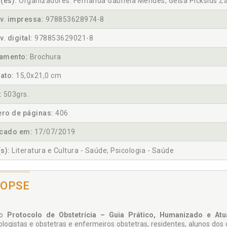
(es):
Organizadores: Fernanda Gabriela Mendes, Geisa Picksius Z
v. impressa:
978853628974-8
v. digital:
978853629021-8
amento:
Brochura
ato:
15,0x21,0 cm
:
503grs.
ro de páginas:
406
icado em:
17/07/2019
s):
Literatura e Cultura - Saúde; Psicologia - Saúde
NOPSE
ro
Protocolo de Obstetrícia – Guia Prático, Hu­manizado e At
ologistas e obstetras e enfermeiros obstetras, residentes, alunos d