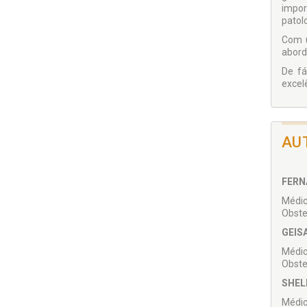
impor
patol
Com u
abord
De fá
excel
AU
FERN
Médic
Obste
GEIS
Médic
Obste
SHEL
Médic