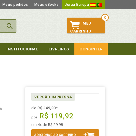
Meus pedidos
Meus eBooks
Juruá Europa
0
MEU
CARRINHO
INSTITUCIONAL
LIVREIROS
CONSINTER
VERSÃO IMPRESSA
de
R$ 149,90
*
SA
R$ 119,92
por
em 4x de R$ 29,98
ADICIONAR AO CARRINHO