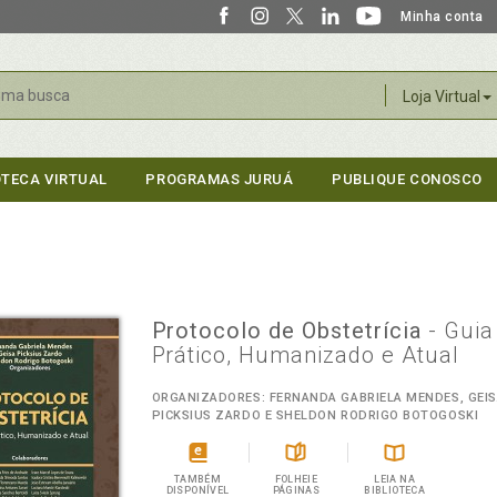
Minha conta
r
Loja Virtual
OTECA VIRTUAL
PROGRAMAS JURUÁ
PUBLIQUE CONOSCO
Protocolo de Obstetrícia
- Guia
Prático, Humanizado e Atual
ORGANIZADORES: FERNANDA GABRIELA MENDES, GEI
PICKSIUS ZARDO E SHELDON RODRIGO BOTOGOSKI
TAMBÉM
FOLHEIE
LEIA NA
DISPONÍVEL
PÁGINAS
BIBLIOTECA