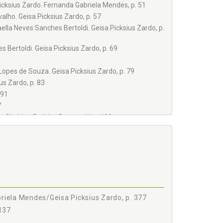
icksius Zardo. Fernanda Gabriela Mendes, p. 51
alho. Geisa Picksius Zardo, p. 57
ella Neves Sanches Bertoldi. Geisa Picksius Zardo, p.
 Bertoldi. Geisa Picksius Zardo, p. 69
Lopes de Souza. Geisa Picksius Zardo, p. 79
us Zardo, p. 83
 91
7
o. Sheldon Rodrigo Botogoski, p. 103
Fernanda Gabriela Mendes, p. 109
roleski. Geisa Picksius Zardo, p. 115
ndes. Geisa Picksius Zardo, p. 119
 Zardo, p. 125
ius Zardo, p. 129
s Zardo, p. 133
. 137
iela Mendes/Geisa Picksius Zardo, p. 377
p. 143
137
ernanda Gabriela Mendes, p. 145