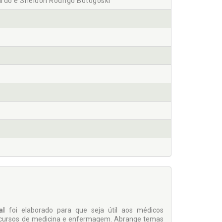
ardo e Sheldon Rodrigo Botogoski
ual
foi elaborado para que seja útil aos mé­dicos
os cursos de medicina e enfermagem. Abrange temas