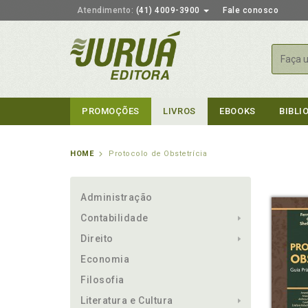
Atendimento:
(41) 4009-3900
Fale conosco
Busca
PROMOÇÕES
LIVROS
EBOOKS
BIBLI
HOME
Protocolo de Obstetrícia
Administração
Contabilidade
Direito
Economia
Filosofia
Literatura e Cultura