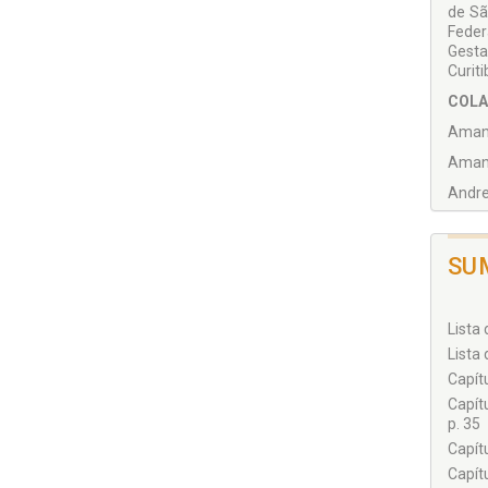
de Sã
Feder
Gesta
Curit
COLA
Amand
Aman
Andre
Carol
Estef
SU
Ferna
Geisa
Lista 
Giova
Lista 
Guilh
Capít
Capít
Halan
p. 35
Helen
Capít
Henri
Capítu