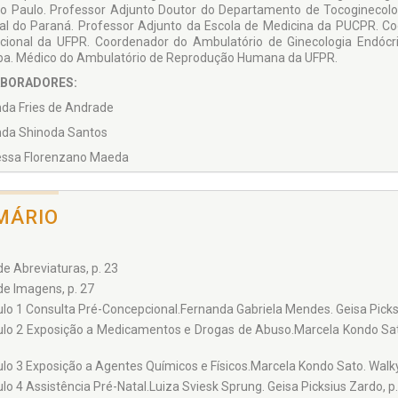
o Paulo. Professor Adjun­to Doutor do Departamen­to de Tocoginecolo
al do Paraná. Professor Adjunto da Escola de Medicina da PUCPR. C
cional da UFPR. Coordenador do Am­bulatório de Ginecologia Endócr
iba. Médico do Am­bulatório de Reprodução Humana da UFPR.
BORADORES:
a Fries de Andrade
da Shinoda Santos
ssa Florenzano Maeda
ina Antunes Savari
ânie Rafaella Sanches Bertoldi
MÁRIO
nda Gabriela Mendes
 Picksius Zardo
de Abreviaturas, p. 23
nna Cristina Silva Pavaneti
de Imagens, p. 27
erme Leite Zanini
ulo 1 Consulta Pré-Concepcional.Fernanda Gabriela Mendes. Geisa Picksi
ulo 2 Exposição a Medicamentos e Drogas de Abuso.Marcela Kondo Sato
a Carolina Maria
a Riback Graichen
ulo 3 Exposição a Agentes Químicos e Físicos.Marcela Kondo Sato. Walky
que Tozetto de Carvalho
lo 4 Assistência Pré-Natal.Luiza Sviesk Sprung. Geisa Picksius Zardo, p.