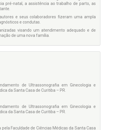
a pré-natal, a assistência ao trabalho de parto, as
tante.
 autores e seus colaboradores fizeram uma ampla
gnósticos e condutas.
manizadas visando um atendimento adequa­do e de
mação de uma nova família.
andamento de Ultrassonografia em Gi­necologia e
dica da Santa Casa de Curitiba – PR.
andamento de Ultrassonografia em Gi­necologia e
dica da Santa Casa de Curitiba – PR.
ia pela Faculdade de Ciências Médicas da Santa Casa