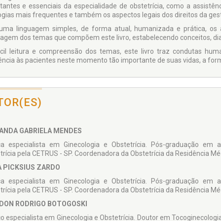
tantes e essenciais da especialidade de obstetrícia, como a assistênci
ogias mais frequentes e tam­bém os aspectos legais dos direitos da ges
ma linguagem simples, de forma atual, humaniza­da e prática, os
agem dos temas que compõem este livro, es­tabelecendo conceitos, dia
cil leitura e compreensão dos temas, este livro traz condutas hu
ência às pacientes neste momento tão im­portante de suas vidas, a for
TOR(ES)
ANDA GABRIELA MENDES
a especialista em Gi­necologia e Obstetrícia. Pós-graduação em 
trícia pela CETRUS - SP. Coordenadora da Obstetrícia da Residên­cia Mé
A PICKSIUS ZARDO
a especialista em Gi­necologia e Obstetrícia. Pós-graduação em 
trícia pela CETRUS - SP. Coordenadora da Obstetrícia da Residên­cia Mé
DON RODRIGO BOTOGOSKI
o especialista em Ginecologia e Obstetrícia. Doutor em Tocoginecolog