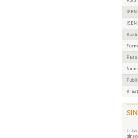
Autor
ISBN 
ISBN 
Acab
Form
Peso
Núme
Publ
Área(
SI
O liv
ginec