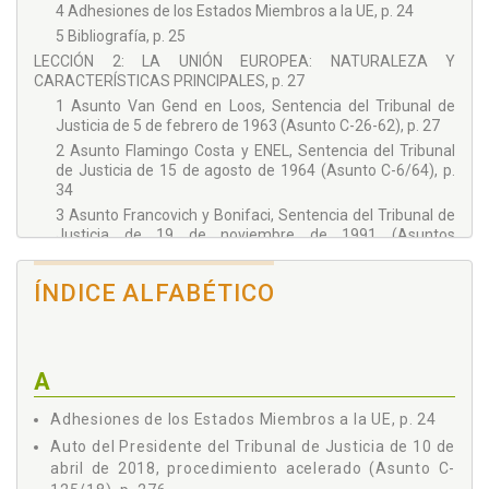
4 Adhesiones de los Estados Miembros a la UE, p. 24
5 Bibliografía, p. 25
LECCIÓN 2: LA UNIÓN EUROPEA: NATURALEZA Y
CARACTERÍSTICAS PRINCIPALES, p. 27
1 Asunto Van Gend en Loos, Sentencia del Tribunal de
Justicia de 5 de febrero de 1963 (Asunto C-26-62), p. 27
2 Asunto Flamingo Costa y ENEL, Sentencia del Tribunal
de Justicia de 15 de agosto de 1964 (Asunto C-6/64), p.
34
3 Asunto Francovich y Bonifaci, Sentencia del Tribunal de
Justicia de 19 de noviembre de 1991 (Asuntos
acumulados c-6/90 y 9/90), p. 46
4 Bibliografía, p. 59
ÍNDICE ALFABÉTICO
Capítulo II - LAS INSTITUCIONES, p. 61
LECCIÓN 3: LOS ÓRGANOS CONSULTIVOS, p. 61
1 Dictamen del Comité Económico y Social Europeo sobre
la «Propuesta de Directiva del Parlamento Europeo y del
A
Consejo por la que se modifica la Directiva 2006/1/CE,
relativa a la utilización de vehículos alquilados sin
Adhesiones de los Estados Miembros a la UE, p. 24
conductor en el transporte de mercancías por carretera»
Auto del Presidente del Tribunal de Justicia de 10 de
[COM(2017) 282 final — 2017/0113 (COD)], p. 61
abril de 2018, procedimiento acelerado (Asunto C-
2 Dictamen del Comité de las Regiones PROGRAMA DE