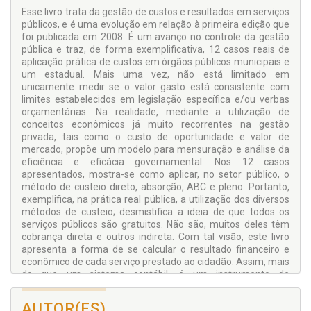
Esse livro trata da gestão de custos e resultados em serviços
públicos, e é uma evolução em relação à primeira edição que
foi publicada em 2008. É um avanço no controle da gestão
pública e traz, de forma exemplificativa, 12 casos reais de
aplicação prática de custos em órgãos públicos municipais e
um estadual. Mais uma vez, não está limitado em
unicamente medir se o valor gasto está consistente com
limites estabelecidos em legislação especí­fica e/ou verbas
orçamentárias. Na realidade, mediante a utili­zação de
conceitos econômicos já muito recorrentes na gestão
privada, tais como o custo de oportunidade e valor de
mercado, propõe um modelo para mensuração e análise da
eficiência e eficácia governamental. Nos 12 casos
apresentados, mostra-se como aplicar, no setor público, o
método de custeio direto, ab­sorção, ABC e pleno. Portanto,
exemplifica, na prática real pública, a utilização dos diversos
métodos de custeio; desmistifica a ideia de que todos os
serviços públicos são gratuitos. Não são, muitos deles têm
cobrança direta e outros indireta. Com tal visão, este livro
apresenta a forma de se calcular o resultado financeiro e
econômico de cada serviço prestado ao cidadão. Assim, mais
do que um sistema contábil, é um instrumento de
planejamento e controle da gestão pública sob o aspecto
financeiro e econômico. A contribuição do livro está em
AUTOR(ES)