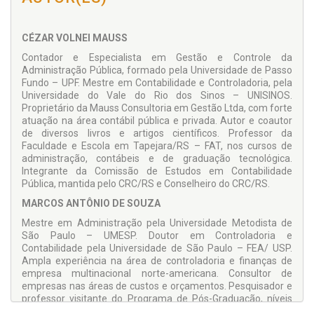
reduzir a atual deficiência dos sis­temas de gestão dos
gastos públicos e aumentar a sua transparência. Assim,
amplia a base de análises ao incorporar dados e indicadores
CÉZAR VOLNEI MAUSS
não financeiros do desempenho das atividades rela­cionadas
aos serviços públicos. Na essência, coloca em execução
Contador e Especialista em Gestão e Controle da
prática diversos modelos que possibilitam ao gestor público e
Administração Pública, formado pela Universidade de Passo
outros órgãos relacionados (como os tribunais de contas e
Fundo – UPF. Mestre em Contabilidade e Controladoria, pela
STN) cumprir algumas das atribuições que lhes são
Universidade do Vale do Rio dos Sinos – UNISINOS.
atividades pela legislação específica.
Proprietário da Mauss Consultoria em Gestão Ltda, com forte
atuação na área contábil pública e privada. Autor e coautor
de diversos livros e artigos científicos. Profes­sor da
Faculdade e Escola em Tapejara/RS – FAT, nos cursos de
administração, contábeis e de graduação tecnológica.
Integrante da Comissão de Estudos em Contabilidade
Pública, mantida pelo CRC/RS e Conselheiro do CRC/RS.
MARCOS ANTÔNIO DE SOUZA
Mestre em Administração pela Universidade Metodista de
São Paulo – UMESP. Doutor em Controladoria e
Contabilidade pela Univer­sidade de São Paulo – FEA/ USP.
Ampla experiência na área de controladoria e fi­nanças de
empresa multi­nacional norte-americana. Consultor de
empresas nas áreas de custos e orçamen­tos. Pesquisador e
professor visitante do Programa de Pós-Graduação, níveis
mestrado, doutorado e MBA, em Ciências Contábeis da