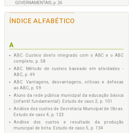
GOVERNAMENTAIS, p. 26
2.2.1 Objeto, Função e Objetivo da Contabilidade de
Custos, p. 29
ÍNDICE ALFABÉTICO
2.2.2 Subsistema de Custos Integrado à Contabilidade
Governamental, p. 31
2.2.4 Classificação dos Centros de Custos e Centros de
Resultados, p. 35
A
Capítulo 3 SISTEMA DE CUSTOS APLICADO ÀS ENTIDADES
PÚBLICAS, p. 37
ABC. Custeio direto integrado com o ABC e o ABC
INTRODUÇÃO, p. 37
completo, p. 58
3.1 MÉTODO DE CUSTEIO POR ABSORÇÃO TRADICIONAL,
ABC. Método de custeio baseado em atividades -
p. 40
ABC, p. 49
3.1.1 Vantagens, Desvantagens, Críticas e Defesas do
ABC. Vantagens, desvantagens, críticas e defesas
Método de Custeio por Absorção, p. 42
ao ABC, p. 59
3.2 MÉTODOS DE CUSTEIO DIRETO E CUSTEIO VARIÁVEL:
ABORDAGEM GERAL, p. 43
Aluno da rede pública municipal da educação básica
(infantil fundamental). Estudo de caso 2, p. 101
3.2.1 Método de Custeio Direto, p. 45
3.2.2 Método de Custeio Variável, p. 47
Análise dos custos de Secretaria Municipal de Obras.
Estudo de caso 4, p. 123
3.2.3 Vantagens, Desvantagens, Críticas e Defesas aos
Métodos de Custeio Direto e Variável, p. 47
Análise dos custos e resultado da produção
3.3 MÉTODO DE CUSTEIO BASEADO EM ATIVIDADES -
municipal de brita. Estudo de caso 5, p. 134
ABC, p. 49