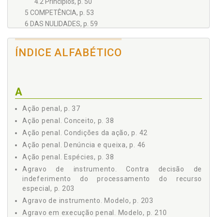
4.2 Princípios, p. 50
5 COMPETÊNCIA, p. 53
6 DAS NULIDADES, p. 59
7 DA PRISÃO, p. 65
7.1 Prisão em Flagrante, p. 66
ÍNDICE ALFABÉTICO
7.2 Prisão Preventiva, p. 69
7.3 Prisão Temporária, p. 71
7.4 Prisão Especial, p. 71
A
7.5 Das Medidas Cautelares Diversas da Prisão, p. 72
7.6 Da Prisão Domiciliar, p. 73
Ação penal, p. 37
7.7 Liberdade Provisória, p. 73
Ação penal. Conceito, p. 38
7.8 Relaxamento do Flagrante, p. 76
Ação penal. Condições da ação, p. 42
7.9 A Prisão-Pena e a Execução Antecipada da Pena,
p. 77
Ação penal. Denúncia e queixa, p. 46
8 SENTENÇA E COISA JULGADA, p. 81
Ação penal. Espécies, p. 38
8.1 Sentença, p. 81
Agravo de instrumento. Contra decisão de
8.2 Coisa julgada, p. 87
indeferimento do processamento do recurso
especial, p. 203
9 RECURSOS, p. 89
9.1 Noções Gerais, p. 89
Agravo de instrumento. Modelo, p. 203
9.2 Recurso em Sentido Estrito, p. 93
Agravo em execução penal. Modelo, p. 210