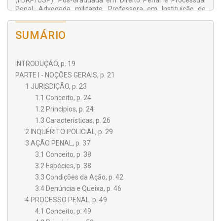
(FDRP/USP). Pós-Graduada em Direito Penal e Processual
Penal. Advogada militante. Professora em Instituição de
Ensino Superior, em curso preparatório para a segunda fase
do Exame de Ordem e concursos públicos.
SUMÁRIO
INTRODUÇÃO, p. 19
PARTE I - NOÇÕES GERAIS, p. 21
1 JURISDIÇÃO, p. 23
1.1 Conceito, p. 24
1.2 Princípios, p. 24
1.3 Características, p. 26
2 INQUÉRITO POLICIAL, p. 29
3 AÇÃO PENAL, p. 37
3.1 Conceito, p. 38
3.2 Espécies, p. 38
3.3 Condições da Ação, p. 42
3.4 Denúncia e Queixa, p. 46
4 PROCESSO PENAL, p. 49
4.1 Conceito, p. 49