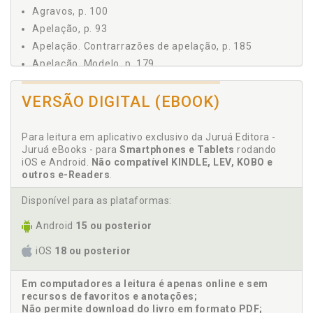
9.3 Apelação, p. 93
Agravos, p. 100
9.4 Protesto por Novo Júri, p. 94
Apelação, p. 93
9.5 Embargos Infringentes e de Nulidade, p. 96
Apelação. Contrarrazões de apelação, p. 185
9.6 Embargos de Declaração, p. 97
Apelação. Modelo, p. 179
9.7 Carta Testemunhável, p. 98
Apelação. Petição de interposição, p. 179
9.8 Correição Parcial, p. 99
VERSÃO DIGITAL (EBOOK)
9.9 Agravos, p. 100
C
9.10 Extraordinário, p. 100
9.11 Especial, p. 103
Para leitura em aplicativo exclusivo da Juruá Editora -
Carta testemunhável, p. 98
Juruá eBooks - para
Smartphones e Tablets
rodando
9.12 Ordinário constitucional, p. 104
Carta testemunhável. Modelo, p. 197
iOS e Android.
Não compatível KINDLE, LEV, KOBO e
10 HABEAS CORPUS, p. 107
Carta testemunhável. Petição de interposição, p. 197
outros e-Readers
.
11 MANDADO DE SEGURANÇA EM MATÉRIA PENAL, p.
Carta testemunhável. Razões, p. 198
111
Disponível para as plataformas:
Coisa julgada, p. 87
12 REVISÃO CRIMINAL, p. 113
Coisa julgada. Sentença e coisa julgada, p. 81
Android
15 ou posterior
PARTE II - PROCEDIMENTOS, p. 117
Competência, p. 53
1 NOÇÕES GERAIS, p. 119
iOS
18 ou posterior
Correição parcial, p. 99
2 PROCEDIMENTO ORDINÁRIO, p. 121
3 PROCEDIMENTO SUMÁRIO, p. 125
Correição parcial. Modelo, p. 201
Em computadores a leitura é apenas online e sem
4 CRIMES DE RESPONSABILIDADE DO FUNCIONÁRIO
Correição parcial. Petição de interposição, p. 201
recursos de favoritos e anotações;
PÚBLICO, p. 129
Não permite download do livro em formato PDF;