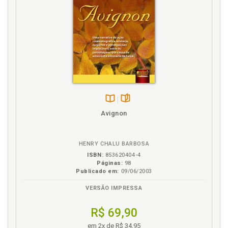
Disponível
páginas
Avignon
na
B.V.
HENRY CHALU BARBOSA
ISBN:
853620404-4
Páginas:
98
Publicado em:
09/06/2003
VERSÃO IMPRESSA
R$ 69,90
em 2x de R$ 34,95