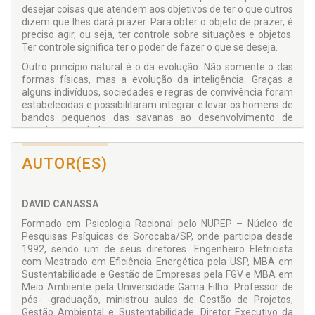
desejar coisas que atendem aos objetivos de ter o que outros
dizem que lhes dará prazer. Para obter o objeto de prazer, é
preciso agir, ou seja, ter controle sobre situações e objetos.
Ter controle significa ter o poder de fazer o que se deseja.
Outro princípio natural é o da evolução. Não somente o das
formas físicas, mas a evolução da inteligência. Graças a
alguns indivíduos, sociedades e regras de convivência foram
estabelecidas e possibilitaram integrar e levar os homens de
bandos pequenos das savanas ao desenvolvimento de
grandes sociedades.
Então, é possível ir além do atendimento aos desejos
AUTOR(ES)
despertos pelos impulsos instintivos e do fomento cultural e
desenvolver a capacidade de exercer a vontade. Ultrapassar
o animal cultural e evoluir, por meio do estímulo consciente,
para o ser racional.
DAVID CANASSA
Formado em Psicologia Racional pelo NUPEP – Núcleo de
Pesquisas Psíquicas de Sorocaba/SP, onde participa desde
1992, sendo um de seus diretores. Engenheiro Eletricista
com Mestrado em Eficiência Energética pela USP, MBA em
Sustentabilidade e Gestão de Empresas pela FGV e MBA em
Meio Ambiente pela Universidade Gama Filho. Professor de
pós- -graduação, ministrou aulas de Gestão de Projetos,
Gestão Ambiental e Sustentabilidade. Diretor Executivo da