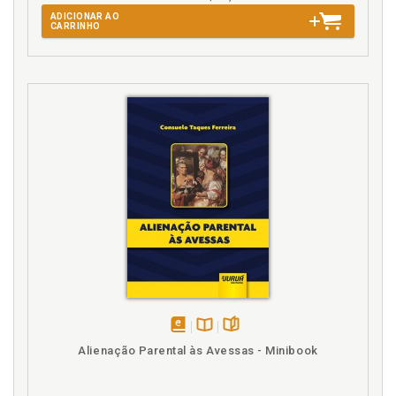
ADICIONAR AO
CARRINHO
disponível
Disponível
páginas
Alienação Parental às Avessas - Minibook
em
na
eBook
B.V.