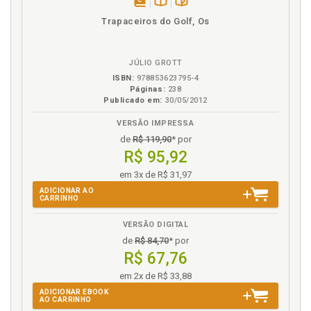
disponível
Disponível
páginas
Trapaceiros do Golf, Os
em
na
eBook
B.V.
JÚLIO GROTT
ISBN:
978853623795-4
Páginas:
238
Publicado em:
30/05/2012
VERSÃO IMPRESSA
de
R$ 119,90
* por
R$ 95,92
em 3x de R$ 31,97
ADICIONAR AO
CARRINHO
VERSÃO DIGITAL
de
R$ 84,70
* por
R$ 67,76
em 2x de R$ 33,88
ADICIONAR EBOOK
AO CARRINHO