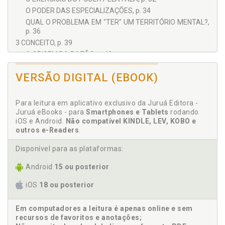
O PODER DAS ESPECIALIZAÇÕES, p. 34
QUAL O PROBLEMA EM "TER" UM TERRITÓRIO MENTAL?,
p. 36
3 CONCEITO, p. 39
A ORIGEM DA RAZÃO, p. 40
O SABE-TUDO, p. 41
VERSÃO DIGITAL (EBOOK)
OS MECANISMOS DEFENSIVOS, p. 43
JUSTIFICATIVAS E PRETEXTOS, p. 45
O USO DA AUTORIDADE, p. 46
Para leitura em aplicativo exclusivo da Juruá Editora -
Juruá eBooks - para
CONTROLE É PODER, p. 47
Smartphones e Tablets
rodando
iOS e Android.
Não compatível KINDLE, LEV, KOBO e
O COLETIVO E O INDIVIDUAL, p. 48
outros e-Readers
.
QUAL CAMINHO ESCOLHER?, p. 49
COMO COMUNICAR-SE?, p. 51
Disponível para as plataformas:
A RECOMPOSIÇÃO DO SER INTELIGENTE, p. 52
Android
15 ou posterior
4 O AUTOAPRIMORAMENTO, p. 55
O PAPACACO, p. 57
iOS
18 ou posterior
OS EXEMPLOS DA BUSCA INSANA, p. 57
AS VANTAGENS DE VIVER NA CULTURA, p. 59
Em computadores a leitura é apenas online e sem
O PAPACACO EM AÇÃO, p. 60
recursos de favoritos e anotações;