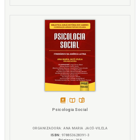
disponível
Disponível
páginas
Psicologia Social
em
na
eBook
B.V.
ORGANIZADORA: ANA MARIA JACÓ-VILELA
ISBN:
978853628391-3