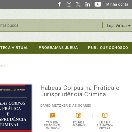
Minha conta
r
Loja Virtual
OTECA VIRTUAL
PROGRAMAS JURUÁ
PUBLIQUE CONOSCO
nal
Habeas Corpus na Prática e
Jurisprudência Criminal
DAVID METZKER DIAS SOARES
TAMBÉM
FOLHEIE
LEIA NA
DISPONÍVEL
PÁGINAS
BIBLIOTECA
EM EBOOK
VIRTUAL