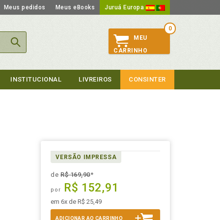
Meus pedidos
Meus eBooks
Juruá Europa
0
MEU
CARRINHO
INSTITUCIONAL
LIVREIROS
CONSINTER
VERSÃO IMPRESSA
de
R$ 169,90
*
R$ 152,91
por
em 6x de R$ 25,49
ADICIONAR AO CARRINHO