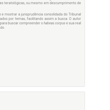
sões teratológicas, ou mesmo em descumprimento de
us
e mostrar a jurisprudência consolidada do Tribunal
ados por temas, facilitando assim a busca. O autor
a para buscar compreender o
habeas corpus
e sua real
do.
RIBUNAL DE JUSTIÇA EM 2020