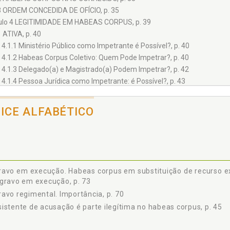
3 ORDEM CONCEDIDA DE OFÍCIO, p. 35
ulo 4 LEGITIMIDADE EM HABEAS CORPUS, p. 39
1 ATIVA, p. 40
4.1.1 Ministério Público como Impetrante é Possível?, p. 40
4.1.2 Habeas Corpus Coletivo: Quem Pode Impetrar?, p. 40
4.1.3 Delegado(a) e Magistrado(a) Podem Impetrar?, p. 42
4.1.4 Pessoa Jurídica como Impetrante: é Possível?, p. 43
2 PASSIVA, p. 43
4.2.1 Quem é Autoridade Coatora?, p. 43
DICE ALFABÉTICO
4.2.2 Pessoa Jurídica como Paciente, p. 44
4.2.3 Particular Pode Ser Coator?, p. 45
4.2.4 Ministério Público como Autoridade Coatora, p. 45
3 ASSISTENTE DE ACUSAÇÃO É PARTE ILEGÍTIMA NO HABEAS CORPUS, 
ulo 5 DILAÇÃO PROBATÓRIA E ÔNUS DA PROVA, p. 49
avo em execução. Habeas corpus em substituição de recurso extr
ulo 6 COMPETÊNCIA, p. 51
gravo em execução, p. 73
1 PEDIDO DE REVOGAÇÃO OU IMPETRAR HABEAS CORPUS: HÁ SUPRE
avo regimental. Importância, p. 70
CONSIDERAÇÃO?, p. 52
istente de acusação é parte ilegítima no habeas corpus, p. 45
2 LIMINAR EM HABEAS CORPUS: QUANDO PEDIR?, p. 54
3 HABEAS CORPUS CONTRA INDEFERIMENTO DE LIMINAR: A BARREIRA D