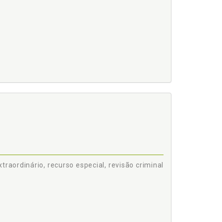
p. 45
aordinário, recurso especial, revisão criminal
SSÃO DE INSTÂNCIA NA AUSÊNCIA DO PEDIDO DE
A SÚMULA 691 DO STF, p. 55