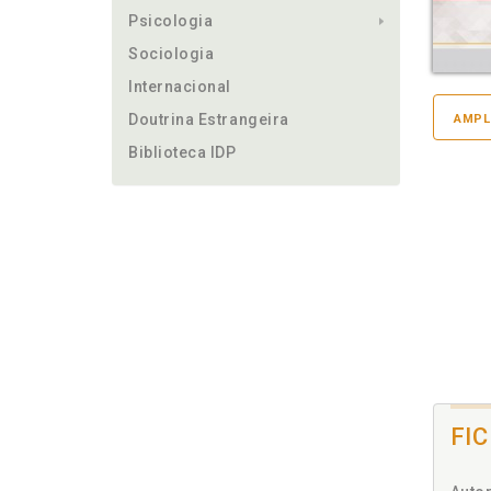
Psicologia
Sociologia
Internacional
Doutrina Estrangeira
AMPL
Biblioteca IDP
FI