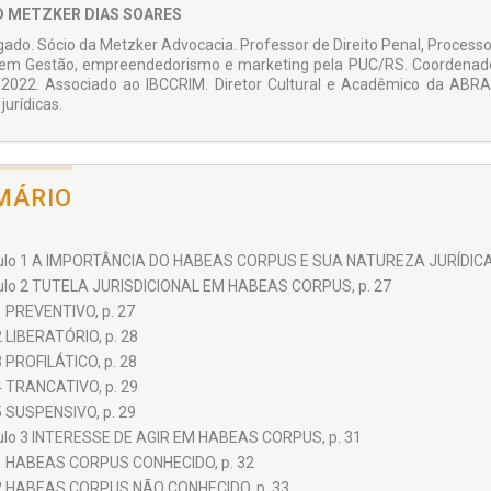
D METZKER DIAS SOARES
ado. Sócio da Metzker Advocacia. Professor de Direito Penal, Processo P
m Gestão, empreendedorismo e marketing pela PUC/RS. Coordenador 
2022. Associado ao IBCCRIM. Diretor Cultural e Acadêmico da ABRA
jurídicas.
MÁRIO
ulo 1 A IMPORTÂNCIA DO HABEAS CORPUS E SUA NATUREZA JURÍDICA,
ulo 2 TUTELA JURISDICIONAL EM HABEAS CORPUS, p. 27
1 PREVENTIVO, p. 27
2 LIBERATÓRIO, p. 28
3 PROFILÁTICO, p. 28
4 TRANCATIVO, p. 29
5 SUSPENSIVO, p. 29
ulo 3 INTERESSE DE AGIR EM HABEAS CORPUS, p. 31
1 HABEAS CORPUS CONHECIDO, p. 32
2 HABEAS CORPUS NÃO CONHECIDO, p. 33