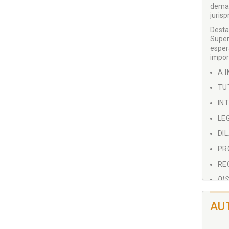
dema
juris
Desta
Super
esper
impor
A 
TU
IN
LE
DI
PR
RE
DI
PR
AU