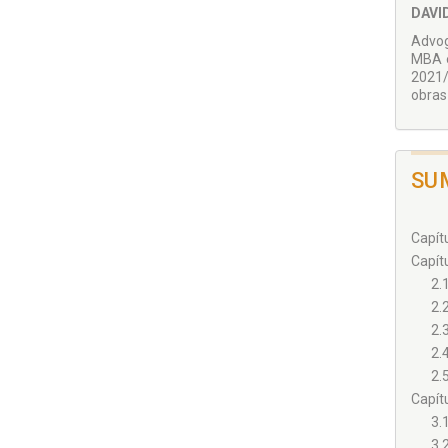
DAVI
Advog
MBA e
2021/
obras 
SU
Capít
Capít
2.
2.
2.
2.
2.
Capít
3.
3.