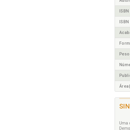
Autor
ISBN 
ISBN 
Acab
Form
Peso
Núme
Publ
Área(
SI
Uma d
Democ