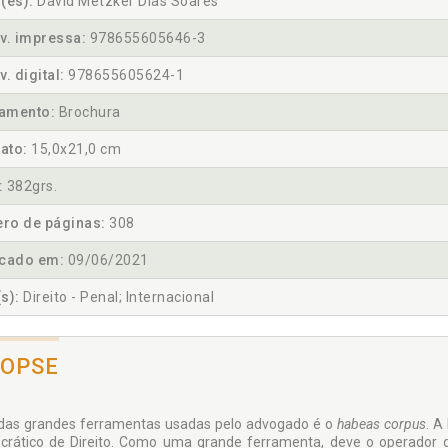
(es):
David Metzker Dias Soares
v. impressa:
978655605646-3
v. digital:
978655605624-1
amento:
Brochura
ato:
15,0x21,0 cm
:
382grs.
ro de páginas:
308
icado em:
09/06/2021
s):
Direito - Penal; Internacional
NOPSE
as grandes ferramentas usadas pelo advogado é o
habeas corpus
. A
rático de Direito. Como uma grande ferramenta, deve o operador de