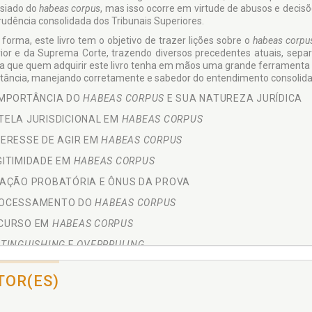
siado do
habeas corpus
, mas isso ocorre em virtude de abusos e deci
prudência consolidada dos Tribunais Superiores.
 forma, este livro tem o objetivo de trazer lições sobre o
habeas corp
ior e da Suprema Corte, trazendo diversos precedentes atuais, separ
a que quem adquirir este livro tenha em mãos uma grande ferrament
tância, manejando corretamente e sabedor do entendimento consolida
IMPORTÂNCIA DO
HABEAS CORPUS
E SUA NATUREZA JURÍDICA
TELA JURISDICIONAL EM
HABEAS CORPUS
TERESSE DE AGIR EM
HABEAS CORPUS
GITIMIDADE EM
HABEAS CORPUS
LAÇÃO PROBATÓRIA E ÔNUS DA PROVA
OCESSAMENTO DO
HABEAS CORPUS
CURSO EM
HABEAS CORPUS
STINGUISHING
E
OVERRRULING
ECEDENTES DO SUPREMO TRIBUNAL FEDERAL E DO SUPERIOR T
TOR(ES)