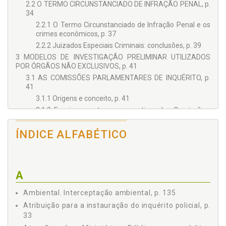
2.2 O TERMO CIRCUNSTANCIADO DE INFRAÇÃO PENAL, p.
34
2.2.1 O Termo Circunstanciado de Infração Penal e os
crimes econômicos, p. 37
2.2.2 Juizados Especiais Criminais: conclusões, p. 39
3 MODELOS DE INVESTIGAÇÃO PRELIMINAR UTILIZADOS
POR ÓRGÃOS NÃO EXCLUSIVOS, p. 41
3.1 AS COMISSÕES PARLAMENTARES DE INQUÉRITO, p.
41
3.1.1 Origens e conceito, p. 41
3.1.2 Funcionamento e prerrogativas das Comissões,
p. 42
3.1.3 Limitações às Comissões Parlamentares de
ÍNDICE ALFABÉTICO
Inquérito, p. 46
3.1.4 Críticas ao modelo brasileiro, p. 47
3.1.5 As CPIs frente aos delitos empresariais, p. 50
A
3.2 O PROCEDIMENTO INVESTIGATÓRIO DE NATUREZA
CRIMINAL PROMOVIDO PELO MINISTÉRIO PÚBLICO, p. 53
Ambiental. Interceptação ambiental, p. 135
3.2.1 A investigação criminal promovida pelo Ministério
Público, p. 53
Atribuição para a instauração do inquérito policial, p.
33
3.2.2 O desenvolvimento da atuação investigatória do
Ministério Público, p. 54