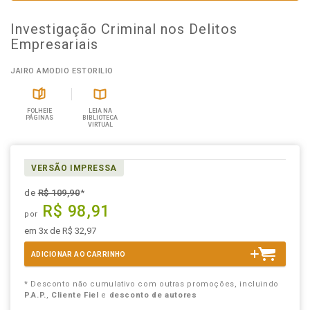
Investigação Criminal nos Delitos
Empresariais
JAIRO AMODIO ESTORILIO
FOLHEIE
LEIA NA
PÁGINAS
BIBLIOTECA
VIRTUAL
VERSÃO IMPRESSA
de
R$ 109,90
*
R$ 98,91
por
em 3x de R$ 32,97
ADICIONAR AO CARRINHO
* Desconto não cumulativo com outras promoções, incluindo
P.A.P.
,
Cliente Fiel
e
desconto de autores