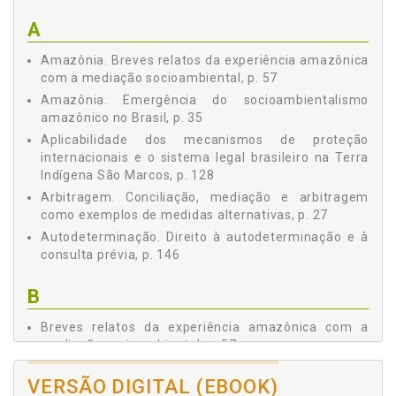
Acompanhar e Fiscalizar os Conflitos Socioambientais,
p. 53
A
5 BREVES RELATOS DA EXPERIÊNCIA AMAZÔNICA COM
A MEDIAÇÃO SOCIOAMBIENTAL, p. 57
Amazônia. Breves relatos da experiência amazônica
5.1 Caso do Primeiro Polo de Conciliação e Mediação
com a mediação socioambiental, p. 57
Indígena do Brasil Dentro da Terra Indígena Raposa
Amazônia. Emergência do socioambientalismo
Serra do Sol, p. 58
amazônico no Brasil, p. 35
5.2 Caso da Construção do Linhão de Tucuruí Dentro
Aplicabilidade dos mecanismos de proteção
da Terra Indígena Waimiri Atroari, p. 61
internacionais e o sistema legal brasileiro na Terra
5.3 Caso da Construção do Linhão de Guri Dentro da
Indígena São Marcos, p. 128
Terra Indígena São Marcos, p. 65
Arbitragem. Conciliação, mediação e arbitragem
6 CONCLUSÃO, p. 69
como exemplos de medidas alternativas, p. 27
7 REFERÊNCIAS, p. 70
Autodeterminação. Direito à autodeterminação e à
SEGUNDA PARTE, p. 73
consulta prévia, p. 146
1 INTRODUÇÃO, p. 73
2 TERRA INDÍGENA SÃO MARCOS EM RORAIMA: PALCO
B
DE RECONHECIMENTOS E CONFLITOS SOCIOJURÍDICOS,
p. 76
Breves relatos da experiência amazônica com a
2.1 De Território Federal a Estado: a Diversidade
mediação socioambiental, p. 57
Cultural em Roraima, p. 76
2.2 Terra Indígena São Marcos, p. 82
C
VERSÃO DIGITAL (EBOOK)
2.2.1 Etnografia: indígenas ou caboclos?, p. 83