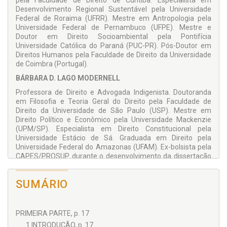
pela Faculdade de Direito de Curitiba. Especialista em
garantias fundamentais.
Desenvolvimento Regional Sustentável pela Universidade
Federal de Roraima (UFRR). Mestre em Antropologia pela
Universidade Federal de Pernambuco (UFPE). Mestre e
Doutor em Direito Socioambiental pela Pontifícia
Universidade Católica do Paraná (PUC-PR). Pós-Doutor em
Direitos Humanos pela Faculdade de Direito da Universidade
de Coimbra (Portugal).
BÁRBARA D. LAGO MODERNELL
Professora de Direito e Advogada Indigenista. Doutoranda
em Filosofia e Teoria Geral do Direito pela Faculdade de
Direito da Universidade de São Paulo (USP). Mestre em
Direito Político e Econômico pela Universidade Mackenzie
(UPM/SP). Especialista em Direito Constitucional pela
Universidade Estácio de Sá. Graduada em Direito pela
Universidade Federal do Amazonas (UFAM). Ex-bolsista pela
CAPES/PROSUP durante o desenvolvimento da dissertação
de mestrado. Tem experiência na área jurídica com ênfase
em Direito Indígena, Direito Constitucional, Filosofia do Direito
SUMÁRIO
e Antropologia Jurídica.
PRIMEIRA PARTE, p. 17
1 INTRODUÇÃO, p. 17