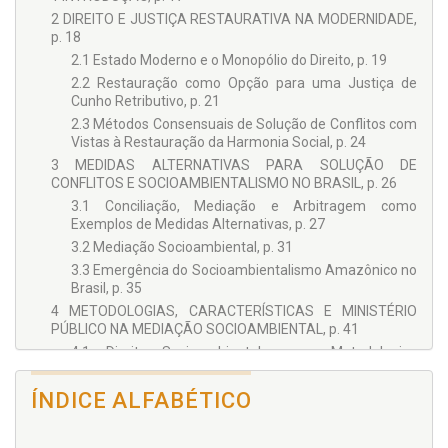
2 DIREITO E JUSTIÇA RESTAURATIVA NA MODERNIDADE,
p. 18
2.1 Estado Moderno e o Monopólio do Direito, p. 19
2.2 Restauração como Opção para uma Justiça de
Cunho Retributivo, p. 21
2.3 Métodos Consensuais de Solução de Conflitos com
Vistas à Restauração da Harmonia Social, p. 24
3 MEDIDAS ALTERNATIVAS PARA SOLUÇÃO DE
CONFLITOS E SOCIOAMBIENTALISMO NO BRASIL, p. 26
3.1 Conciliação, Mediação e Arbitragem como
Exemplos de Medidas Alternativas, p. 27
3.2 Mediação Socioambiental, p. 31
3.3 Emergência do Socioambientalismo Amazônico no
Brasil, p. 35
4 METODOLOGIAS, CARACTERÍSTICAS E MINISTÉRIO
PÚBLICO NA MEDIAÇÃO SOCIOAMBIENTAL, p. 41
4.1 Direito Socioambiental e as Metodologias
Aplicadas na Mediação dos Conflitos, p. 42
4.2 Características e Dificuldades na Mediação dos
ÍNDICE ALFABÉTICO
Conflitos Socioambientais, p. 47
4.3 Ministério Público na Função de Mediar,