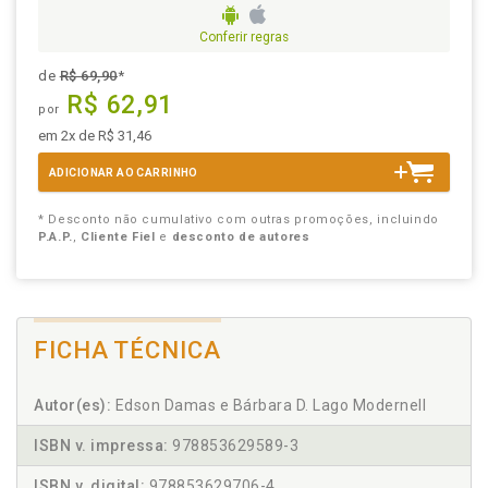
Conferir regras
de
R$ 69,90
*
R$ 62,91
por
em 2x de R$ 31,46
ADICIONAR AO CARRINHO
* Desconto não cumulativo com outras promoções, incluindo
P.A.P.
,
Cliente Fiel
e
desconto de autores
FICHA TÉCNICA
Autor(es):
Edson Damas e Bárbara D. Lago Modernell
ISBN v. impressa:
978853629589-3
ISBN v. digital:
978853629706-4