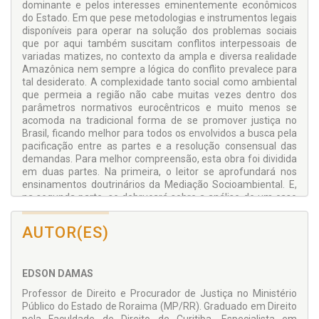
dominante e pelos interesses eminentemente econômicos
do Estado. Em que pese metodologias e instrumentos legais
disponíveis para operar na solução dos problemas sociais
que por aqui também suscitam conflitos interpessoais de
variadas matizes, no contexto da ampla e diversa realidade
Amazônica nem sempre a lógica do conflito prevalece para
tal desiderato. A complexidade tanto social como ambiental
que permeia a região não cabe muitas vezes dentro dos
parâmetros normativos eurocêntricos e muito menos se
acomoda na tradicional forma de se promover justiça no
Brasil, ficando melhor para todos os envolvidos a busca pela
pacificação entre as partes e a resolução consensual das
demandas. Para melhor compreensão, esta obra foi dividida
em duas partes. Na primeira, o leitor se aprofundará nos
ensinamentos doutrinários da Mediação Socioambiental. E,
na segunda parte, se debruçará sobre a análise de um caso
prático envolvendo uma terra indígena localizada ao norte do
país e os diversos conflitos socioambientais que suas
AUTOR(ES)
comunidades enfrentam atualmente. Com este livro, visa-se
auxiliar não apenas a Terra Indígena São Marcos como
também as demais terras indígenas brasileiras, para que
EDSON DAMAS
suas comunidades possam doravante se prevenir e se munir
através de seus direitos, ora elencados no ordenamento
Professor de Direito e Procurador de Justiça no Ministério
jurídico brasileiro e no plano internacional, ao selarem futuros
Público do Estado de Roraima (MP/RR). Graduado em Direito
acordos que disfarçadamente tentem dissimular suas