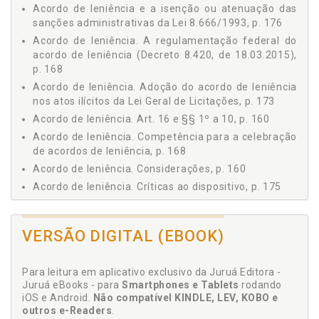
Art. 3º e Parágrafos, p. 49
Acordo de leniência e a isenção ou atenuação das
1 A RESPONSABILIDADE INDIVIDUAL DE DIRIGENTES DA
sanções administrativas da Lei 8.666/1993, p. 176
PESSOA JURÍDICA OU DE QUALQUER PESSOA NATURAL,
Acordo de leniência. A regulamentação federal do
p. 49
acordo de leniência (Decreto 8.420, de 18.03.2015),
Art. 4º e Parágrafos, p. 51
p. 168
1 SUBSISTÊNCIA DA RESPONSABILIDADE DA PESSOA
Acordo de leniência. Adoção do acordo de leniência
JURÍDICA, p. 51
nos atos ilícitos da Lei Geral de Licitações, p. 173
Capítulo 2 DOS ATOS LESIVOS À ADMINISTRAÇÃO PÚBLICA
Acordo de leniência. Art. 16 e §§ 1º a 10, p. 160
NACIONAL OU ESTRANGEIRA, p. 57
Acordo de leniência. Competência para a celebração
Art. 5º, p. 58
de acordos de leniência, p. 168
1 ATOS LESIVOS À ADMINISTRAÇÃO PÚBLICA NACIONAL
OU ESTRANGEIRA, p. 58
Acordo de leniência. Considerações, p. 160
1.1 Os Bens Jurídicos a Serem Protegidos de Atos
Acordo de leniência. Críticas ao dispositivo, p. 175
Lesivos, p. 59
Acordo de leniência. Descumprimento do acordo de
1.1.1 O Patrimônio Público, p. 59
leniência, p. 167
1.1.2 Os Princípios da Administração Pública, p. 60
VERSÃO DIGITAL (EBOOK)
Acordo de leniência. Participação do Tribunal de
1.1.3 Os Compromissos Internacionais Assumidos
Contas da União (TCU) nos processos de acordos de
pelo Brasil, p. 61
leniência, p. 171
Para leitura em aplicativo exclusivo da Juruá Editora -
1.2 Elenco de Atos Lesivos, p. 62
Acordo de leniência. Regras consequenciais da
Juruá eBooks - para
Smartphones e Tablets
rodando
1.2.1 Promessa ou Oferecimento de Vantagem
assinatura do acordo de leniência, p. 163
iOS e Android.
Não compatível KINDLE, LEV, KOBO e
Indevida a Agente Público, p. 63
outros e-Readers
.
Acordo de leniência. Rejeição da proposta de acordo