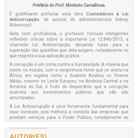
Prefácio do Prof. Modesto Carvalhosa.
É gratificante prefaciar esta obra
Comentários à Lei
Anticorrupção
, de autoria do administrativista Sidney
Bittencourt.
Nela, com proficiência, o professor formula inteligentes
reflexões críticas sobre a importante Lei 12.846/2013, a
chamada Lei Anticorrupção, lançando luzes para a
superação das questões que dela surgem, notadamente no
que respeita a sua aplicação prática.
A corrupção é um crime contra a humanidade. A miséria que
existe no mundo, com a vergonhosa fome que se avista na
África, em regiões como o Sudeste Asiático no Oriente
Médio, mesmo no Leste Europeu, na América Central e na
América do Sul, é fruto do desperdício que a corrupção
acarreta aos investimentos públicos que não são
amortizados.
A Lei Anticorrupção é uma ferramenta fundamental para
esse combate, pois melhora a conduta das empresas que
prestam serviços para o Poder Público, notadamente as
empreiteiras.
Nesse cenário, é de grande relevância o livro do Prof. Sidney
AUTOR(ES)
Bittencourt, pois auxilia a sociedade brasileira a entender o