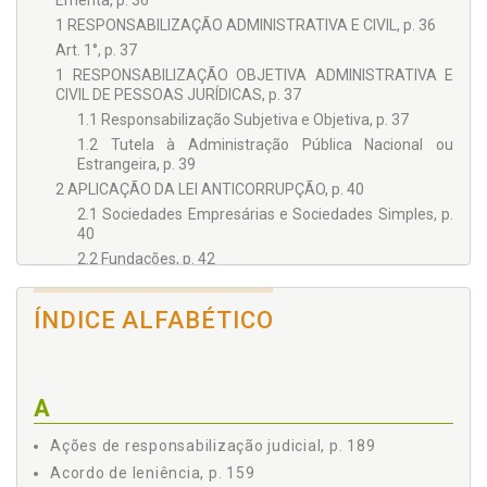
Ementa, p. 36
1 RESPONSABILIZAÇÃO ADMINISTRATIVA E CIVIL, p. 36
Art. 1°, p. 37
1 RESPONSABILIZAÇÃO OBJETIVA ADMINISTRATIVA E
CIVIL DE PESSOAS JURÍDICAS, p. 37
1.1 Responsabilização Subjetiva e Objetiva, p. 37
1.2 Tutela à Administração Pública Nacional ou
Estrangeira, p. 39
2 APLICAÇÃO DA LEI ANTICORRUPÇÃO, p. 40
2.1 Sociedades Empresárias e Sociedades Simples, p.
40
2.2 Fundações, p. 42
2.3 Associações de Entidades ou Pessoas, p. 44
2.4 Sociedades e Associações Estrangeiras, p. 44
ÍNDICE ALFABÉTICO
3 OBSERVAÇÕES SOBRE A APLICAÇÃO DA LEI
ANTICORRUPÇÃO, p. 45
3.1 O Alcance da Lei Quanto aos Entes de Direito
Público, p. 47
A
Art. 2º, p. 48
Ações de responsabilização judicial, p. 189
1 RESPONSABILIZAÇÃO OBJETIVA ADMINISTRATIVA E
CIVIL, p. 48
Acordo de leniência, p. 159