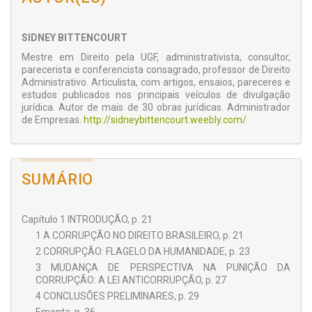
diploma e aplicar seus ditames de maneira correta.
Li o livro, ainda já na sua primeira edição, e fiquei convencido
SIDNEY BITTENCOURT
de que muito contribuiria para a aplicação prática correta da
então nova lei.
Mestre em Direito pela UGF, administrativista, consultor,
parecerista e conferencista consagrado, professor de Direito
Agora, em nova edição, com as atualizações e acertos
Administrativo. Articulista, com artigos, ensaios, pareceres e
necessários, o trabalho se aperfeiçoou, tornando-se
estudos publicados nos principais veículos de divulgação
instrumento fundamental para o pleno entendimento das
jurídica. Autor de mais de 30 obras jurídicas. Administrador
regras postas.
de Empresas.
http://sidneybittencourt.weebly.com/
Modesto Carvalhosa
SUMÁRIO
Capítulo 1 INTRODUÇÃO, p. 21
1 A CORRUPÇÃO NO DIREITO BRASILEIRO, p. 21
2 CORRUPÇÃO: FLAGELO DA HUMANIDADE, p. 23
3 MUDANÇA DE PERSPECTIVA NA PUNIÇÃO DA
CORRUPÇÃO: A LEI ANTICORRUPÇÃO, p. 27
4 CONCLUSÕES PRELIMINARES, p. 29